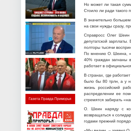
Но может ли такая сумм
Стоило ли ради такого 
В значительно большем
на свои нужды сразу, п
Справросс Олег Шеин 
депутатской зарплаты. 
полторы тысячи воспри
По мнению О. Шеина, «
40% граждан загнаны в
работает в официально
В странах, где работае
было бы 80 трлн, а у 
жизнь российский раб
распределении ее пом
Газета Правда Приморья
стремятся забирать «на
О. Шеин наряду с ко
возвращаться к солида
годами прежний порядо
«Мы видим, – заявил О.