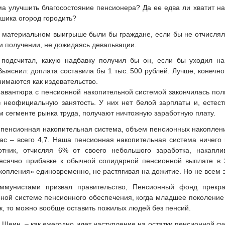
а улучшить благосостояние пенсионера? Да ее едва ли хватит на
пшика огород городить?
 материальном выигрыше были бы граждане, если бы не отчисляли
ри получении, не дожидаясь девальвации.
подсчитал, какую надбавку получил бы он, если бы уходил на 
Выяснил: доплата составила бы 1 тыс. 500 рублей. Лучше, конечно
нимаются как издевательство.
авантюра с пенсионной накопительной системой закончилась полн
 неофициальную занятость. У них нет белой зарплаты и, естеств
м сегменте рынка труда, получают ничтожную заработную плату.
т пенсионная накопительная система, объем пенсионных накоплен
нас – всего 4,7. Наша пенсионная накопительная система ничего
отник, отчисляя 6% от своего небольшого заработка, накапл
есячно прибавке к обычной солидарной пенсионной выплате в 
копления» единовременно, не растягивая на дожитие. Но не всем э
ммунистами призвал правительство, Пенсионный фонд прекр
рной системе пенсионного обеспечения, когда младшее поколение
к, то можно вообще оставить пожилых людей без пенсий.
 Шеин, – как ежегодно идет наступление на остатки пенсионной с