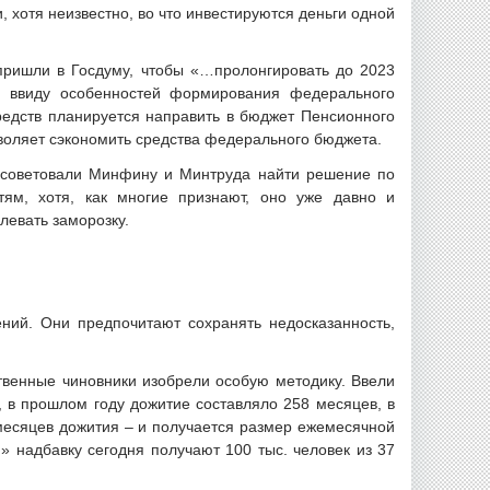
, хотя неизвестно, во что инвестируются деньги одной
пришли в Госдуму, чтобы «…пролонгировать до 2023
… ввиду особенностей формирования федерального
едств планируется направить в бюджет Пенсионного
зволяет сэкономить средства федерального бюджета.
посоветовали Минфину и Минтруда найти решение по
тям, хотя, как многие признают, оно уже давно и
левать заморозку.
ений. Они предпочитают сохранять недосказанность,
твенные чиновники изобрели особую методику. Ввели
, в прошлом году дожитие составляло 258 месяцев, в
 месяцев дожития – и получается размер ежемесячной
» надбавку сегодня получают 100 тыс. человек из 37