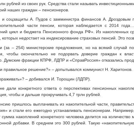
рлн рублей из своих рук. Средства стали называть инвестиционными
орий наших граждан – пенсионеров.
 и соцзащиты А. Пудов с замминистра финансов А. Дроздовым 
копительной части пенсии, которая наблюдается с 2014 года
ний цикл и бюджета Пенсионного фонда РФ». Из накопленных ср
 которых недостает на индексирование страховых пенсий. Это по
 (за – 254) министерские предложения, но на всякий случай 
м, чтобы окончательно не подорвать доверие граждан к влас
о. Думские фракции КПРФ, ЛДПР и «СправРоссия» отказались прод
и правильное решение?» – допытывался коммунист Н. Харитонов.
ораживать»? – добивался И. Торощин (ЛДПР).
не дали конкретного ответа о перспективах пенсионных накопл
ция, чтобы и дальше прокручивать 4,7 трлн рублей.
нсию пришлось выплачивать из накопительной части, правительс
тия» и стали его ежегодно устанавливать пенсионерам. Например
от сумма накоплений конкретного человека делится на количество
онной добавки. В среднем это 300 рублей. Такую «накопительную