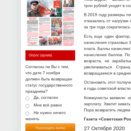
трлн рублей уходят в с
В 2019 году размеры п
отказались от нагрузки
за три года сократилас
Есть еще один фактор,
начисления страховых б
плата. Баллы начисляют
начисления баллов. По 
Опрос
(архив)
возраста, не зарабат
Согласны ли Вы с тем,
увеличиваться. Стран
что дате 7 ноября
возвращаемся в средне
должен быть возвращен
Остановить этот ползуч
статус государственного
в годы советской власт
праздника?
Да, согласен
Коммунисты заявили: н
зарплату. Хватит киват
Мне всё равно
Пора возвратить людям т
Не нужно ничего
менять
Газета «Советская Рос
27 Октября 2020
Подтвердить выбор