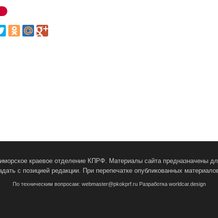
Приморское краевое отделение КПРФ. Материалы сайта предназначены для
адать с позицией редакции. При перепечатке опубликованных материалов
По техническим вопросам:
webmaster@pkokprf.ru
Разработка
worldcar.design