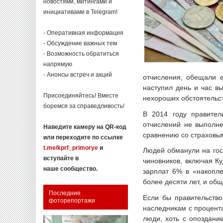
новостями, митингами и
инициативами в Telegram!
- Оперативная информация
- Обсуждение важных тем
- Возможность обратиться
напрямую
- Анонсы встреч и акций
отчисления, обещали 
наступил день и час в
Присоединяйтесь! Вместе
нехороших обстоятельс
боремся за справедливость!
В 2014 году правител
отчислений не выполне
Наведите камеру на QR-код
сравнению со страховы
или переходите по ссылке
t.me/kprf_primorye
и
Людей обманули на гос
вступайте в
чиновников, включая К
наше сообщество.
зарплат 6% в «накопл
более десяти лет, и об
Последние
Если бы правительство
фоторепортажи
наследникам с процента
люди, хоть с опоздани