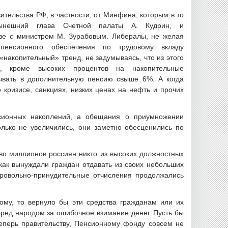
ительства РФ, в частности, от Минфина, которым в то
ынешний глава Счетной палаты А. Кудрин, и
ве с министром М. Зурабовым. Либералы, не желая
пенсионного обеспечения по трудовому вкладу
«накопительный» тренд, не задумываясь, что из этого
и, кроме высоких процентов на накопительные
ывать в дополнительную пенсию свыше 6%. А когда
 кризисе, санкциях, низких ценах на нефть и прочих
нсионных накоплений, а обещания о приумножении
олько не увеличились, они заметно обесценились по
тво миллионов россиян никто из высоких должностных
как вынуждали граждан отдавать из своих небольших
ровольно-принудительные отчисления продолжались
ному, то вернуло бы эти средства гражданам или их
еред народом за ошибочное взимание денег. Пусть бы
еперь правительству, Пенсионному фонду совсем не