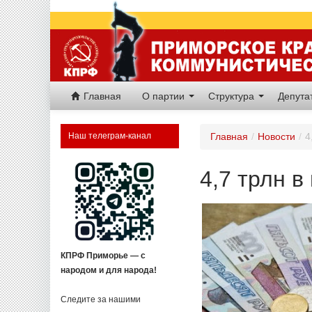
Главная
О партии
Структура
Депут
Наш телеграм-канал
Главная
/
Новости
/
4
4,7 трлн 
КПРФ Приморье — с
народом и для народа!
Следите за нашими