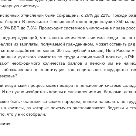
олидарную систему».
енсионных отчислений были сокращены с 26% до 22%. Прежде разн
 на бюджет. В результате Пенсионный фонд недополучил 350 млрд
ь с 9% ВВП до 7,8%. Происходит системное уничтожение права рос
 подтверждающий, что капиталистическая система сводит на не
аллов из зарплаты, получаемой гражданином, может оставить ряд 
ся при заработке не менее 30 тыс. рублей в месяц. Но в России 
данным думского комитета по труду и социальной политке, в РФ 
ывают необходимого количества баллов и пенсию им не начи
а, обозначенная в конституции как социальное государство 
вековье?
ий иезуитский процесс может возврат к пенсионной системе солид
и. И не нужно изобретать аферы с «накоплениями», баллами, деле
ужно быть честными со своим народом, пенсии начислять по труд
ь на кризисы, за которые почему-то расплачиваются бедняки и ст
о, что у них отобрали.
сия».