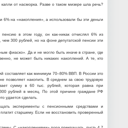
 капли от насморка. Разве о таком мизере шла речь?
 6% на «накопления», а использовали бы эти деньги
пенсию в этом году, он как-никак отчислял 6% из
, чем 300 рублей, но на фоне депутатской пенсии эти
ым фиаско». Да и не могло быть иначе в стране, где
енно, не может быть никаких накоплений. А те, кто
ий составляет как минимум 70–80% ВВП. В России это
 не позволяет накопить. В среднем за свою трудовую
ивает сумму в 60 тыс. рублей, которая равна при
300 рублей в месяц. По этой причине граждане РФ
то удается сделать.
ащать эксперименты с пенсионными средствами и
 платит старшему. Если не восстановить проверенный
истемы. С «накоплениями» пора прекращать, пусть 4,7