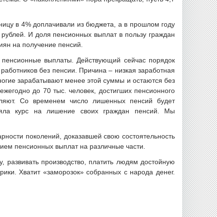
ицу в 4% доплачивали из бюджета, а в прошлом году
 рублей. И доля пенсионных выплат в пользу граждан
сиян на получение пенсий.
т пенсионные выплаты. Действующий сейчас порядок
работников без пенсии. Причина – низкая заработная
многие зарабатывают менее этой суммы и остаются без
ежегодно до 70 тыс. человек, достигших пенсионного
сляют. Со временем число лишенных пенсий будет
взяла курс на лишение своих граждан пенсий. Мы
арности поколений, доказавшей свою состоятельность
нием пенсионных выплат на различные части.
у, развивать производство, платить людям достойную
арики. Хватит «заморозок» собранных с народа денег.