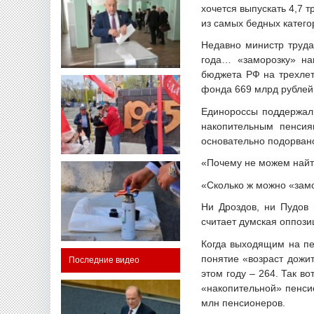
хочется выпускать 4,7 т
из самых бедных катег
Недавно министр труда
года… «заморозку» на
бюджета РФ на трехлет
фонда 669 млрд рублей,
Единороссы поддержали
накопительным пенсия
основательно подорван
«Почему не можем найт
«Сколько ж можно «зам
Ни Дроздов, ни Пудов 
считает думская оппози
Когда выходящим на пе
понятие «возраст дожи
Последние видео
этом году – 264. Так в
«накопительной» пенси
млн пенсионеров.