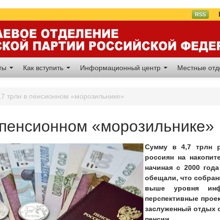
Вл
RSS
аты
Как вступить
Информационный центр
Местные от
,7 трлн в пенсионном «морозильнике»
в пенсионном «морозильнике»
Сумму в 4,7 трлн 
россиян на накопит
начиная с 2000 год
обещали, что собран
выше уровня ин
перспективные проек
заслуженный отдых с
пенсии.