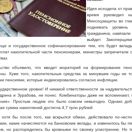
Идея исходила от прав
время руководил н
Минсоцзащиты во гла
поднимать уровень 
гражданина, навязали 
выйдет. Закоперщик
еще и государственное софинансирование тем, кто будет вклад
ыплат накопительной части пенсионерам, министры запричитали о
твах.
ьство объявило, что вводит мораторий на формирование пе
ны. Хуже того, накопительные средства за минувшие годы не т
ми пенсиями, которые индексировались согласно инфляции.
ударственном уровне! И никакой ответственности за надувательс
удрина и Зурабова, не понес. Комбинаторы даже не вспоминают, 
ения». Простым людям это было совсем невыгодно. Однако доб
щая сумма накоплений достигла 4,7 трлн рублей.
 хотя бы после того, как вскрылся обман, действовало по-чест
ми, какие начисляются на банковские вклады, и извинилось бы п
ем, но распорядились бы кровными по своему усмотрению. Но т