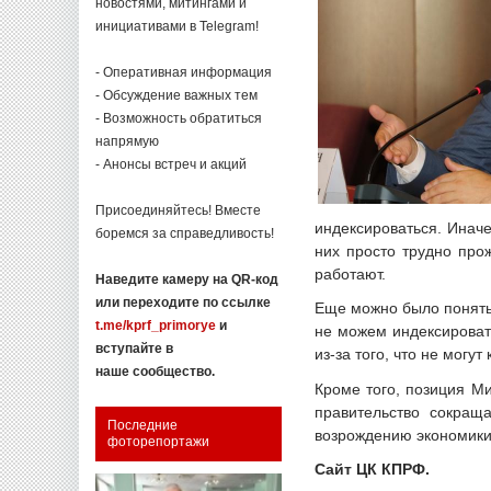
новостями, митингами и
инициативами в Telegram!
- Оперативная информация
- Обсуждение важных тем
- Возможность обратиться
напрямую
- Анонсы встреч и акций
Присоединяйтесь! Вместе
индексироваться. Инач
боремся за справедливость!
них просто трудно про
работают.
Наведите камеру на QR-код
или переходите по ссылке
Еще можно было понять,
t.me/kprf_primorye
и
не можем индексироват
вступайте в
из-за того, что не могу
наше сообщество.
Кроме того, позиция М
правительство сокращ
Последние
возрождению экономики
фоторепортажи
Сайт ЦК КПРФ.