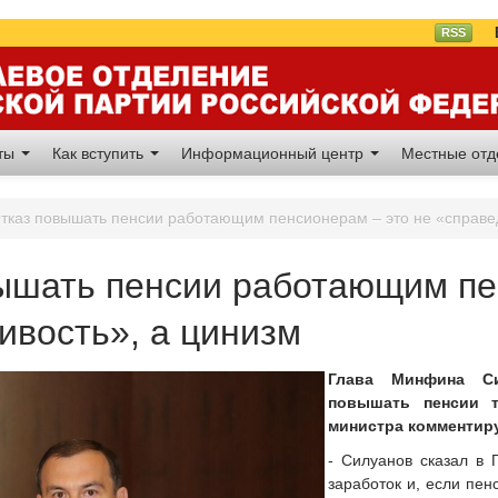
Вл
RSS
аты
Как вступить
Информационный центр
Местные от
тказ повышать пенсии работающим пенсионерам – это не «справе
ышать пенсии работающим пе
ивость», а цинизм
Глава Минфина Си
повышать пенсии т
министра комментиру
- Силуанов сказал в 
заработок и, если пен