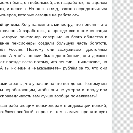
может быть, он небольшой, этот заработок, но в целом
ок, и пенсию. На наш взгляд, важно сосредоточиться
ионеров, которые сегодня не работают».
й цинизм. Хочу напомнить министру, что пенсия – это
траченный заработок», а прежде всего компенсация
, которую пенсионер совершил на благо общества в
шние пенсионеры создали большую часть богатств,
вёт Россия. Поэтому они заслуживают достойных
ливо. А чтобы пенсии были достойными, они должны
т прежде всего потому, что пенсии – нищенские, на
А вы их еще и «наказываете» рублём за то, что они
и страны, что у нас ни на что нет денег. Поэтому мы
ы неработающим, чтобы они не умерли с голоду или
про справедливость вам лучше вообще помалкивать!
зывая работающим пенсионерам в индексации пенсий,
платёжеспособный спрос и тем самым препятствует