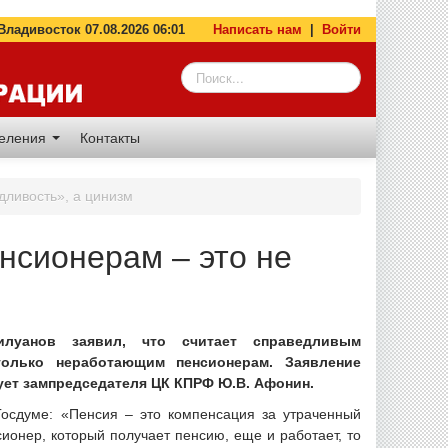
адивосток 07.08.2026 06:01
Написать нам
|
Войти
деления
Контакты
дливость», а цинизм
нсионерам – это не
луанов заявил, что считает справедливым
олько неработающим пенсионерам. Заявление
ет зампредседателя ЦК КПРФ Ю.В. Афонин.
Госдуме: «Пенсия – это компенсация за утраченный
сионер, который получает пенсию, еще и работает, то