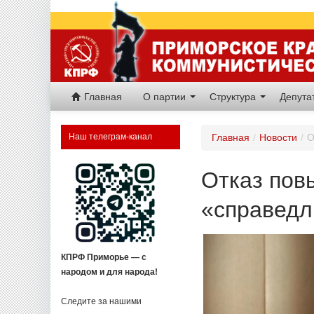
Главная
О партии
Структура
Депут
Наш телеграм-канал
Главная
/
Новости
/
О
Отказ пов
«справедл
КПРФ Приморье — с
народом и для народа!
Следите за нашими