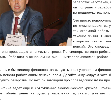
заработок не утрачен, 
он получает и заработ
на поддержке тех пенс
Это просто невероятны
не «компенсация за у
той огромной работы
течение жизни. Ныне
которыми сейчас жи
пенсий. Это справед
е они превращаются в жалкие гроши. Пенсионеры сегодня работаю
жить. Работают в основном на очень низкооплачиваемой работе. 
 если бы министр финансов сказал: да, мы так управляем финансам
ь пенсии работающим пенсионерам. Давайте индексируем хотя б
т купить лекарства. Но нет: он заговорил про справедливость! Да 
инфина ведёт ещё и к углублению экономического кризиса. Отка
ает объём денег на руках у населения, а, значит, угнетает 
.