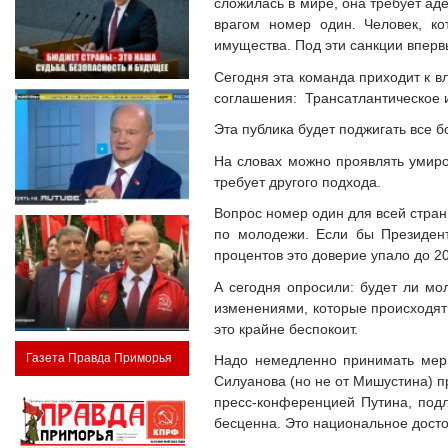
сложилась в мире, она требует аде
врагом номер один. Человек, к
имущества. Под эти санкции впер
Сегодня эта команда приходит к в
соглашения: Трансатлантическое 
Эта публика будет поджигать все б
На словах можно проявлять умирот
требует другого подхода.
Вопрос номер один для всей стран
по молодежи. Если бы Президент
процентов это доверие упало до 2
А сегодня опросили: будет ли мо
изменениями, которые происходят 
это крайне беспокоит.
Газета Правда Приморья
Надо немедленно принимать меры
Силуанова (но не от Мишустина) п
пресс-конференцией Путина, под
бесценна. Это национальное досто