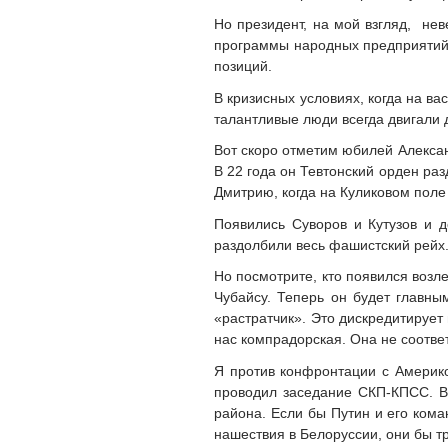
Но президент, на мой взгляд, не
программы народных предприятий,
позиций.
В кризисных условиях, когда на ва
талантливые люди всегда двигали 
Вот скоро отметим юбилей Александ
В 22 года он Тевтонский орден ра
Дмитрию, когда на Куликовом поле
Появились Суворов и Кутузов и д
раздолбили весь фашистский рейх. 
Но посмотрите, кто появился возл
Чубайсу. Теперь он будет главны
«растратчик». Это дискредитирует 
нас компрадорская. Она не соотве
Я против конфронтации с Америкой
проводил заседание СКП-КПСС. Вм
района. Если бы Путин и его ком
нашествия в Белоруссии, они бы т