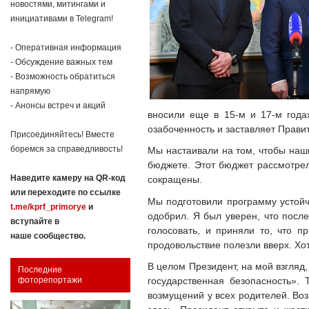
новостями, митингами и
инициативами в Telegram!
- Оперативная информация
- Обсуждение важных тем
- Возможность обратиться
напрямую
- Анонсы встреч и акций
вносили еще в 15-м и 17-м годах
озабоченность и заставляет Прави
Присоединяйтесь! Вместе
боремся за справедливость!
Мы настаивали на том, чтобы наш
бюджете. Этот бюджет рассмотрел
Наведите камеру на QR-код
сокращены.
или переходите по ссылке
Мы подготовили программу устойч
t.me/kprf_primorye
и
одобрил. Я был уверен, что посл
вступайте в
голосовать, и приняли то, что п
наше сообщество.
продовольствие полезли вверх. Х
В целом Президент, на мой взгляд
Последние
государственная безопасность». 
фоторепортажи
возмущений у всех родителей. Во