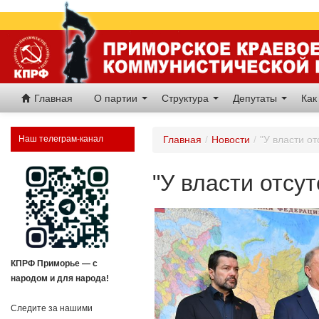
Главная
О партии
Структура
Депутаты
Как
Наш телеграм-канал
Главная
/
Новости
/
"У власти о
"У власти отсу
КПРФ Приморье — с
народом и для народа!
Следите за нашими