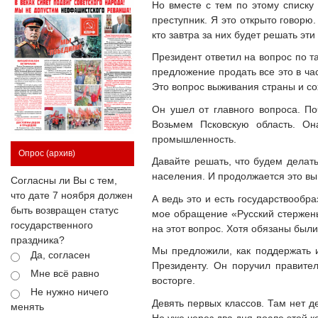
Но вместе с тем по этому списку
преступник. Я это открыто говор
кто завтра за них будет решать эт
Президент ответил на вопрос по та
предложение продать все это в ча
Это вопрос выживания страны и с
Он ушел от главного вопроса. П
Возьмем Псковскую область. Он
промышленность.
Опрос
(архив)
Давайте решать, что будем делат
населения. И продолжается это в
Согласны ли Вы с тем,
что дате 7 ноября должен
А ведь это и есть государствообр
быть возвращен статус
мое обращение «Русский стержень
государственного
на этот вопрос. Хотя обязаны были
праздника?
Мы предложили, как поддержать и
Да, согласен
Президенту. Он поручил правите
Мне всё равно
восторге.
Не нужно ничего
Девять первых классов. Там нет д
менять
Но уже через два дня после этой 