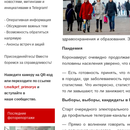
новостями, митингами и
инициативами в Telegram!
- Оперативная информация
- Обсуждение важных тем
- Возможность обратиться
напрямую
здравоохранения и образования. Э
- Анонсы встреч и акций
Пандемия
Присоединяйтесь! Вместе
Коронавирус очевидно продолжает
боремся за справедливость!
половины населения уверено, что 
— Есть готовность принять, что
Наведите камеру на QR-код
в городах, где заболеваемость п
или переходите по ссылке
статистике. Что интересно, стати
t.me/kprf_primorye
и
то ли завышают, то ли занижают, н
вступайте в
наше сообщество.
Выборы, выборы, кандидаты в 
Старт очередного электорального
Последние
да профильные телеграм-каналы и 
фоторепортажи
— Прямо о волнении говорить не