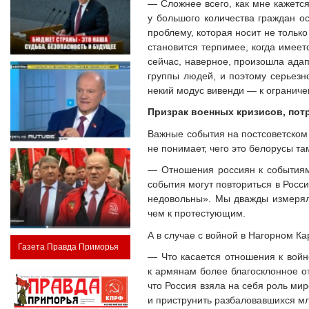
— Сложнее всего, как мне кажется
у большого количества граждан 
проблему, которая носит не тольк
становится терпимее, когда имеет
сейчас, наверное, произошла ада
группы людей, и поэтому серьезн
некий модус вивенди — к ограниче
Призрак военных кризисов, пот
Важные события на постсоветском 
не понимает, чего это белорусы та
— Отношения россиян к событиям
события могут повториться в Росс
недовольны». Мы дважды измерял
чем к протестующим.
А в случае с войной в Нагорном К
Газета Правда Приморья
— Что касается отношения к войн
к армянам более благосклонное о
что Россия взяла на себя роль мир
и приструнить разбаловавшихся м