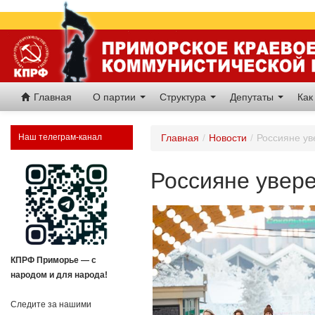
Главная
О партии
Структура
Депутаты
Как
Наш телеграм-канал
Главная
/
Новости
/
Россияне ув
Россияне увере
КПРФ Приморье — с
народом и для народа!
Следите за нашими