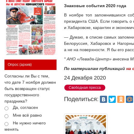
Знаковые события 2020 года
В ноябре топ запомнившихся соб
президента США. Если говорить о 
и Хабаровске, карантин и экономич
— Думаю, в списке самых запомни
Белоруссия, Хабаровск и Нагорны
а не на поверхности. Я бы его рас
* АНО «Левада-Центр» внесена М
Опрос
(архив)
По материалам публикаций
на 
Согласны ли Вы с тем,
24 Декабря 2020
что дате 7 ноября должен
Свободная пресса
быть возвращен статус
государственного
Поделиться:
праздника?
Да, согласен
Мне всё равно
Не нужно ничего
менять