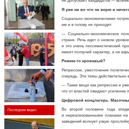
не допускают кандидатов — возник
Я уже ни во что не верю и ничег
Социально-экономическими потрясе
им и в голову не приходит.
— Социально-экономическое пол
стране. Речь идет о низком уровн
и это очень пессимистический пр
имеет ползучий характер, а не взр
Режим-то кровавый?
Репрессии, ужесточение политиче
очередь. Эти темы действительно в
— Такие вещи как репрессии и уже
что от властей ожидают усиление 
Цифровой концлагерь. Масочн
Во второй половине года эпиде
Последние видео
и нереализованными планами на 
заведений волнует узкую прослойк