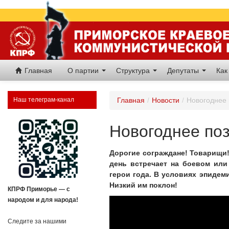
Главная
О партии
Структура
Депутаты
Как
Наш телеграм-канал
Главная
/
Новости
/
Новогоднее 
Новогоднее по
Дорогие сограждане! Товарищи
день встречает на боевом или
герои года. В условиях эпидем
Низкий им поклон!
КПРФ Приморье — с
народом и для народа!
Следите за нашими