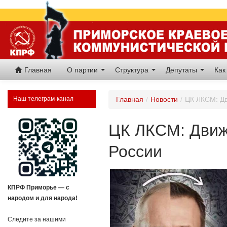
Главная
О партии
Структура
Депутаты
Как
Наш телеграм-канал
Главная
/
Новости
/
ЦК ЛКСМ: Дв
ЦК ЛКСМ: Движе
России
КПРФ Приморье — с
народом и для народа!
Следите за нашими