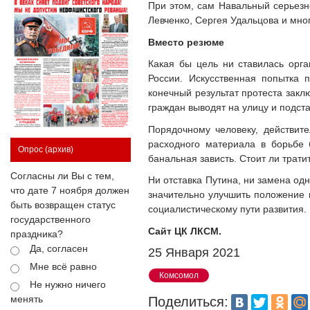
При этом, сам Навальный серьезн
Левченко, Сергея Удальцова и мно
Вместо резюме
Какая бы цель ни ставилась орг
России. Искусственная попытка 
конечный результат протеста закл
граждан выводят на улицу и подста
Порядочному человеку, действит
расходного материала в борьбе 
Опрос
(архив)
банальная зависть. Стоит ли трати
Согласны ли Вы с тем,
Ни отставка Путина, ни замена од
что дате 7 ноября должен
значительно улучшить положение 
быть возвращен статус
социалистическому пути развития.
государственного
Сайт ЦК ЛКСМ.
праздника?
Да, согласен
25 Января 2021
Мне всё равно
Комсомол
Не нужно ничего
менять
Поделиться: