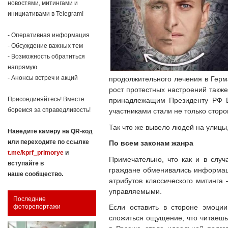
новостями, митингами и
инициативами в Telegram!
- Оперативная информация
- Обсуждение важных тем
- Возможность обратиться
напрямую
- Анонсы встреч и акций
продолжительного лечения в Герм
рост протестных настроений также
Присоединяйтесь! Вместе
принадлежащим Президенту РФ Вл
боремся за справедливость!
участниками стали не только стор
Так что же вывело людей на улицы
Наведите камеру на QR-код
или переходите по ссылке
По всем законам жанра
t.me/kprf_primorye
и
Примечательно, что как и в случ
вступайте в
граждане обменивались информац
наше сообщество.
атрибутов классического митинга
управляемыми.
Последние
Если оставить в стороне эмоци
фоторепортажи
сложиться ощущение, что читаеш