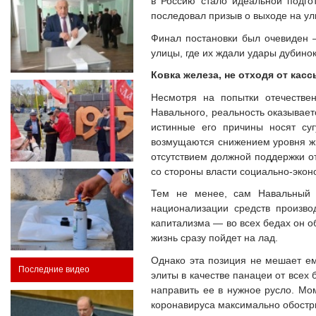
в Россию стало идеальной подго
последовал призыв о выходе на ул
Финал постановки был очевиден 
улицы, где их ждали удары дубино
Ковка железа, не отходя от касс
Несмотря на попытки отечестве
Навального, реальность оказывает
истинные его причины носят су
возмущаются снижением уровня жи
отсутствием должной поддержки от
со стороны власти социально-экон
Тем не менее, сам Навальный 
национализации средств произво
капитализма — во всех бедах он об
жизнь сразу пойдет на лад.
Однако эта позиция не мешает ем
Последние видео
элиты в качестве панацеи от всех 
направить ее в нужное русло. Мо
коронавируса максимально обостр