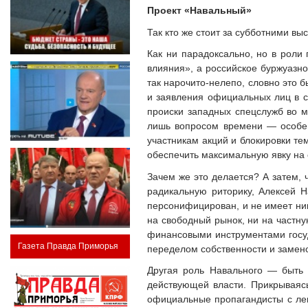
Проект «Навальный»
Так кто же стоит за субботними вы
Как ни парадоксально, но в роли
влияния», а российское буржуазн
так нарочито-нелепо, словно это 
и заявления официальных лиц в с
происки западных спецслужб во м
лишь вопросом времени — особен
участникам акций и блокировки те
обеспечить максимальную явку на
Зачем же это делается? А затем,
радикальную риторику, Алексей Н
персонифицирован, и не имеет ни
на свободный рынок, ни на частну
финансовыми инструментами госуд
Газета Правда Приморья
переделом собственности и замено
Другая роль Навального — быть 
действующей власти. Прикрываясь
официальные пропагандисты с лег