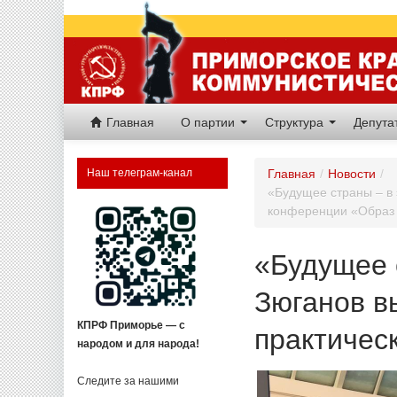
Главная
О партии
Структура
Депут
Наш телеграм-канал
Главная
/
Новости
/
«Будущее страны – в 
конференции «Образ 
«Будущее 
Зюганов в
КПРФ Приморье — с
практичес
народом и для народа!
Следите за нашими