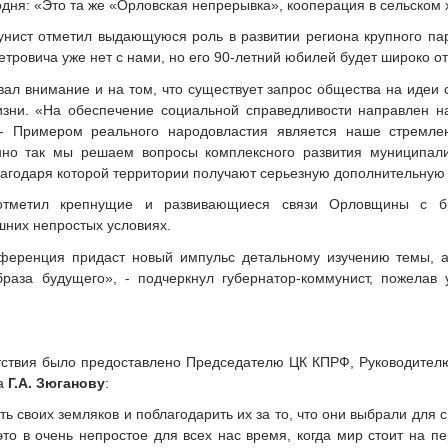
дня: «Это та же «Орловская непрерывка», кооперация в сельском х
унист отметил выдающуюся роль в развитии региона крупного пар
тровича уже нет с нами, но его 90-летний юбилей будет широко о
вал внимание и на том, что существует запрос общества на идеи 
зни. «На обеспечение социальной справедливости направлен н
. - Примером реального народовластия является наше стремл
нно так мы решаем вопросы комплексного развития муниципал
агодаря которой территории получают серьезную дополнительную
отметил крепнущие и развивающиеся связи Орловщины с бра
шних непростых условиях.
ференция придаст новый импульс детальному изучению темы, а
браза будущего», - подчеркнул губернатор-коммунист, пожелав
тствия было предоставлено Председателю ЦК КПРФ, Руководител
ла
Г.А. Зюганову
:
ать своих земляков и поблагодарить их за то, что они выбрали для
это в очень непростое для всех нас время, когда мир стоит на 