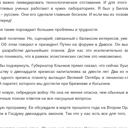
 важно ликвидировать технологическое отставание. И для этого
ливых ученых работают в чужих лабораториях. Я был у Билла Г
 – русские. Они его сделали главным богачом. И если мы их позо
перед!
ия также порождает большие проблемы и трудности.
вой политики. Но, сценарий, связанный с балансом интересов, уж
. Об этом говорил и президент Путин на форуме в Давосе. Он вы
и разработке дальнейших планов. Для нас это исключительно в
но понимать, что в рамках эгоистических систем это невозможно.
бы подчеркнуть. Губернатор Клычков прямо сказал, что сейчас бушу
ьству о двенадцати кризисах капитализма за двести лет. Два из
одного кризиса планету вытащил Великий Октябрь и ленинско-с
й паритет, которого мы достигли при Брежневе и Косыгине.
т новую, гибридную войну. Но она не менее опасна, чем обычные 
ичные поиски ответов на все насущные вопросы.
ую программу. Ее обсуждали в марте прошлого года на Втором 
и в Госдуму двенадцать законов. Так что у нас есть все для того,