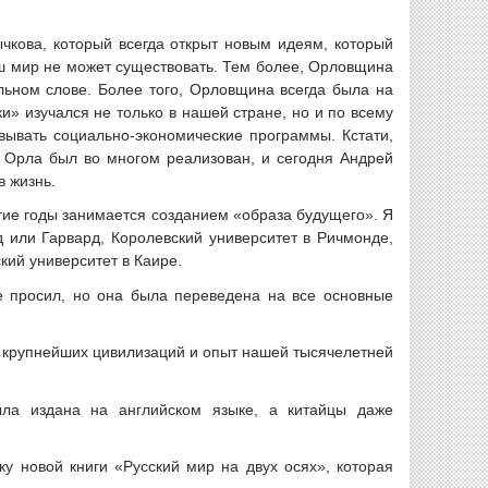
чкова, который всегда открыт новым идеям, который
аш мир не может существовать. Тем более, Орловщина
льном слове. Более того, Орловщина всегда была на
» изучался не только в нашей стране, но и по всему
вывать социально-экономические программы. Кстати,
а Орла был во многом реализован, и сегодня Андрей
в жизнь.
ногие годы занимается созданием «образа будущего». Я
 или Гарвард, Королевский университет в Ричмонде,
ий университет в Каире.
е просил, но она была переведена на все основные
х крупнейших цивилизаций и опыт нашей тысячелетней
ла издана на английском языке, а китайцы даже
у новой книги «Русский мир на двух осях», которая