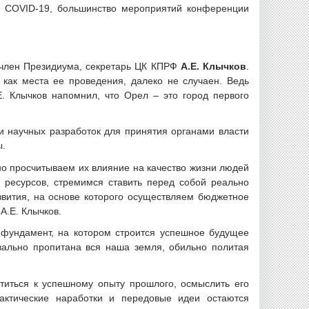
и COVID-19, большинство мероприятий конференции
 член Президиума, секретарь ЦК КПРФ
А.Е. Клычков
.
как места ее проведения, далеко не случаен. Ведь
Е. Клычков напомнил, что Орел – это город первого
и научных разработок для принятия органами власти
ы.
но просчитываем их влияние на качество жизни людей
 ресурсов, стремимся ставить перед собой реально
звития, на основе которого осуществляем бюджетное
А.Е. Клычков.
й фундамент, на котором строится успешное будущее
квально пропитана вся наша земля, обильно политая
титься к успешному опыту прошлого, осмыслить его
рактические наработки и передовые идеи остаются