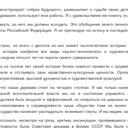
 конструирует «образ будущего», размышляет о судьбе своих дет
дование, используют мои работы. Я с удовольствием им помогу, ес
нуть, из чего мы должны исходить. Это обобщение моего личного
кты Российской Федерации. Я не претендую на истину в последне
стран, но всего с десяток из них имеют тысячелетнюю историю
 истории изобрели все виды научно-технического и художест
следние пятьсот лет не теряли своего суверенитета.
ь из тысячи лет своей истории более семисот провести с оружи
емле и отстаивать свои нравственно-культурные ценности. Ор
триотизмам, высокой духовностью и художественной культурой.
 что наша держава стоит на четырех столпах. И как только нач
льной исполнительной власти мы не в состоянии управлять э
 должна быть мощной и эффективной, но опираться на широкое на
коллективизма и справедливости наше общество тоже не может 
осударство начинает распадаться, возникают смуты. И мы видим, ка
сознать, несмотря на грязь, критику, инсинуации, проявившиеся
духовности была Советская держава в форме СССР. Мы были