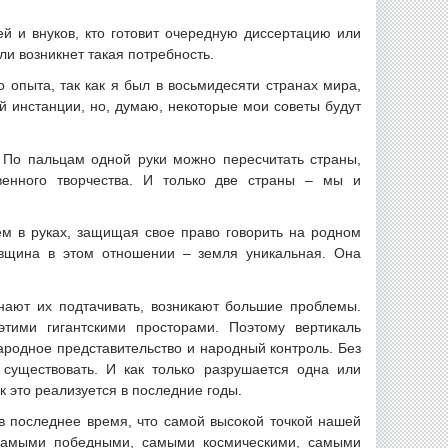
ей и внуков, кто готовит очередную диссертацию или
ли возникнет такая потребность.
 опыта, так как я был в восьмидесяти странах мира,
й инстанции, но, думаю, некоторые мои советы будут
. По пальцам одной руки можно пересчитать страны,
венного творчества. И только две страны – мы и
ем в руках, защищая свое право говорить на родном
ловщина в этом отношении – земля уникальная. Она
инают их подтачивать, возникают большие проблемы.
тими гигантскими просторами. Поэтому вертикаль
родное представительство и народный контроль. Без
существовать. И как только разрушается одна или
к это реализуется в последние годы.
 в последнее время, что самой высокой точкой нашей
 самыми победными, самыми космическими, самыми