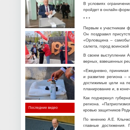
В условиях ограничен
пройдет в онлайн-форм
* * *
Первым к участникам ф
Он поздравил присутст
«Орловщина – самобытн
салюта, город воинской
В своем выступлении А
верных, взвешенных ре
«Ежедневно, принимая о
и развитие региона – 
достижимые цели на пе
планирование и, в коне
Как подчеркнул губерн
региона. «Патриотизмо
Последние видео
кровью защитников Роди
По мнению А.Е. Клычко
главные достижения. 