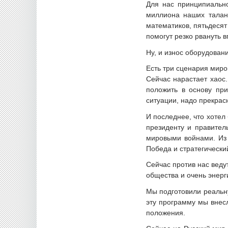
Для нас принципиально
миллиона наших талант
математиков, пятьдесят
помогут резко рвануть в
Ну, и износ оборудован
Есть три сценария миро
Сейчас нарастает хаос
положить в основу пр
ситуации, надо прекрас
И последнее, что хотел 
президенту и правител
мировыми войнами. Из 
Победа и стратегически
Сейчас против нас веду
общества и очень энерг
Мы подготовили реальн
эту программу мы внесл
положения.