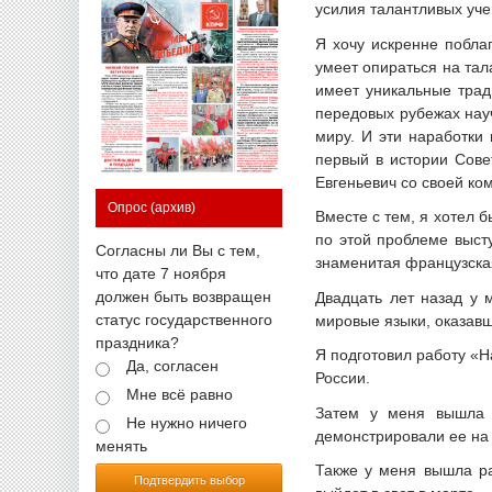
усилия талантливых уче
Я хочу искренне побла
умеет опираться на тал
имеет уникальные трад
передовых рубежах науч
миру. И эти наработки
первый в истории Сове
Евгеньевич со своей ко
Опрос
(архив)
Вместе с тем, я хотел б
по этой проблеме выст
Согласны ли Вы с тем,
знаменитая французска
что дате 7 ноября
должен быть возвращен
Двадцать лет назад у 
статус государственного
мировые языки, оказавш
праздника?
Я подготовил работу «Н
Да, согласен
России.
Мне всё равно
Затем у меня вышла 
Не нужно ничего
демонстрировали ее на 
менять
Также у меня вышла ра
Подтвердить выбор