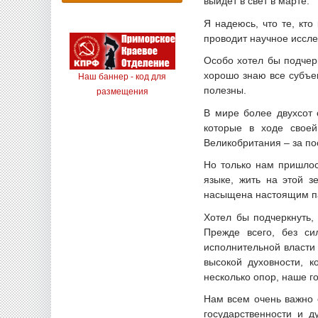
выйдет в свет в марте.
Я надеюсь, что те, кто
проводит научное иссле
Особо хотел бы подчерк
хорошо знаю все субъе
Наш баннер - код для
полезны.
размещения
В мире более двухсот 
которые в ходе своей
Великобритания – за по
Но только нам пришлос
языке, жить на этой з
насыщена настоящим па
Хотел бы подчеркнуть,
Прежде всего, без си
исполнительной власти
высокой духовности, 
несколько опор, наше г
Нам всем очень важно о
государственности и 