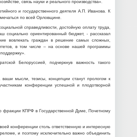
озяйстве, связь науки и реального производства».
тийного и государственного деятеля А.П. Иванова. К
тмечаться по всей Орловщине.
социальной справедливости, достойную оплату труда,
аш социально ориентированный бюджет, - рассказал
ение вовлекать граждан в решение самых сложных,
итетов, в том числе – на основе нашей программы
 поддержку».
тской Белоруссией, подчеркнув важность такого
 ваши мысли, тезисы, концепции станут прологом к
 участникам конференции успешной и плодотворной
ю фракции КПРФ в Государственной Думе, Почетному
 своей конференции столь ответственную и интересную
переломе, и поэтому исключительно важно объединить