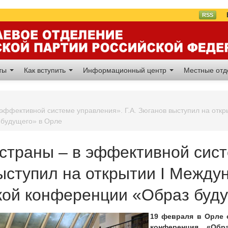
Вл
RSS
аты
Как вступить
Информационный центр
Местные от
эффективной системе управления». Г.А. Зюганов выступил на отк
будущего» в Орле
страны – в эффективной систе
ыступил на открытии I Между
кой конференции «Образ буд
19 февраля в Орле 
конференция «Обр