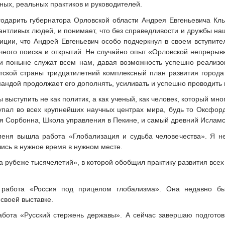
ных, реальных практиков и руководителей.
годарить губернатора Орловской области Андрея Евгеньевича Клы
антливых людей, и понимает, что без справедливости и дружбы н
иции, что Андрей Евгеньевич особо подчеркнул в своем вступите
ного поиска и открытий. Не случайно опыт «Орловской непрерывки
 и поныне служат всем нам, давая возможность успешно реализо
тской страны тридцатилетний комплексный план развития город
мандой продолжает его дополнять, усиливать и успешно проводить 
ы выступить не как политик, а как ученый, как человек, который м
упал во всех крупнейших научных центрах мира, будь то Оксфорд
я Сорбонна, Школа управления в Пекине, и самый древний Исламск
меня вышла работа «Глобализация и судьба человечества». Я н
ись в нужное время в нужном месте.
а рубеже тысячелетий», в которой обобщил практику развития все
работа «Россия под прицелом глобализма». Она недавно бы
своей выставке.
бота «Русский стержень державы». А сейчас завершаю подготовк