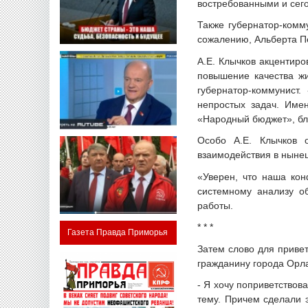
востребованными и сего
Также губернатор-комм
сожалению, Альберта Пе
А.Е. Клычков акцентиро
повышение качества жи
губернатор-коммунист
непростых задач. Име
«Народный бюджет», бл
Особо А.Е. Клычков 
взаимодействия в ныне
«Уверен, что наша кон
системному анализу о
работы.
* * *
Газета Правда Приморья
Затем слово для приве
гражданину города Ор
- Я хочу поприветствов
тему. Причем сделали 