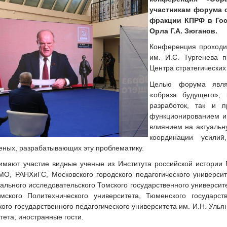
участникам форума 
фракции КПРФ в Гос
Орла Г.А. Зюганов.
Конференция проходит
им. И.С. Тургенева 
Центра стратегических
Целью форума явля
«образа будущего», 
разработок, так и п
функционированием ин
влиянием на актуаль
координации усилий
еных, разрабатывающих эту проблематику.
мают участие видные ученые из Института российской истории Р
О, РАНХиГС, Московского городского педагогического университе
ального исследовательского Томского государственного университе
мского Политехнического университета, Тюменского государств
кого государственного педагогического университета им. И.Н. Уль
ета, иностранные гости.