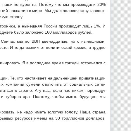
 наши конкуренты. Потому что мы производили 20%
етий пассажир в мире. Мы дали человечеству главные
икую страну.
троники, а нынешняя России производит лишь 1%. И
бюджете было заложено 160 миллиардов рублей.
. Сейчас мы по ВВП двенадцатые, но с нынешними,
те. И тогда возникнет политический кризис, и трудно
инировать. Я в последнее время трижды встречался с
ции. Те, кто настаивает на дальнейшей приватизации
вых компаний сумели отключить от социальных сетей
иться к стране. А у нас, если частникам передадут
а и губернатора. Поэтому, чтобы иметь будущее, мы
ировать, не надо иметь золотую голову. Наша страна
рьевых ресурсов имеем на 30 триллионов долларов.