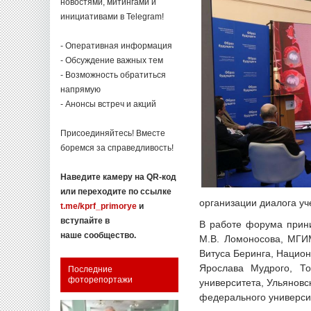
новостями, митингами и
инициативами в Telegram!
- Оперативная информация
- Обсуждение важных тем
- Возможность обратиться
напрямую
- Анонсы встреч и акций
Присоединяйтесь! Вместе
боремся за справедливость!
Наведите камеру на QR-код
или переходите по ссылке
организации диалога уч
t.me/kprf_primorye
и
вступайте в
В работе форума прини
наше сообщество.
М.В. Ломоносова, МГИМ
Витуса Беринга, Национ
Ярослава Мудрого, То
Последние
фоторепортажи
университета, Ульяновс
федерального университ