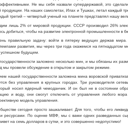
эффективными. Не мы себя назвали супердержавой, это сделали
продукции. На наших самолетах, Илах и Тушках, летал каждый тр
ждый третий – четвертый ученый на планете представлял нашу вел
дим лишь 2% от мировой продукции. СССР производил 26% элек
ось добиться, чтобы на развитие электронной промышленности в 
чень правильную задачу: войти в пятерку ведущих держав мира
темпами развития, мы через три года окажемся на пятнадцатом мес
м успешном будущем.
государственности заложено несколько мин, и мы обязаны их разм
д мы провели обсуждение в открытом и закрытом режиме.
ием нашей государственности заложена мина воровской приватиза
тся без управления в крупных городах. Три руководителя сете
торый носил ядерный чемоданчик. И он был не в состоянии обрат
зацию и воду, они смогут отключить от управления любого мэр
фективную модель управления.
ществе сегодня просто зашкаливает. Для того, чтобы его ликвид
и ресурсами. По оценке МВФ, мы с вами одних разведанных сы
ивет на семь долларов в сутки, и это совершенно недопустимо!