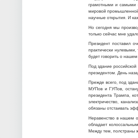
грамотными и самыми 
мировой промышленной 
научные открытия. И ка
Но сегодня мы произво
только сейчас мне удал
Президент поставил о
практически нулевыми, 
будет говорить о наше
Под здание российской 
президентом. День наза
Прежде всего, под здан
МУПов и ГУПов, остану
президента Трампа, ко
электричество, канали
обязаны отстаивать эф
Неравенство в нашем об
обладает колоссальным
Между тем, полстраны ж