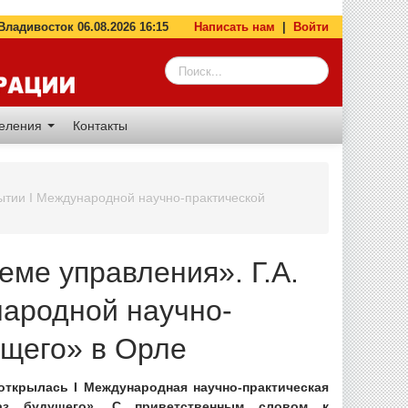
адивосток 06.08.2026 16:15
Написать нам
|
Войти
деления
Контакты
рытии I Международной научно-практической
ме управления». Г.А.
народной научно-
ущего» в Орле
открылась I Международная научно-практическая
аз будущего». С приветственным словом к