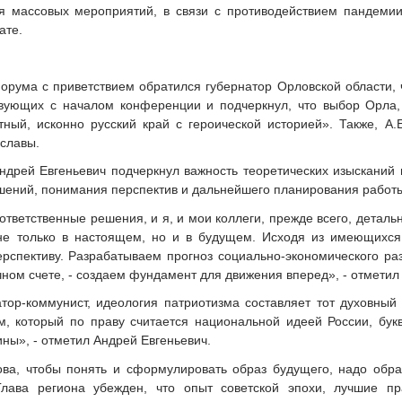
ия массовых мероприятий, в связи с противодействием пандеми
ате.
орума с приветствием обратился губернатор Орловской области,
вующих с началом конференции и подчеркнул, что выбор Орла, 
ый, исконно русский край с героической историей». Также, А.
 славы.
ндрей Евгеньевич подчеркнул важность теоретических изысканий 
шений, понимания перспектив и дальнейшего планирования работ
тветственные решения, и я, и мои коллеги, прежде всего, деталь
не только в настоящем, но и в будущем. Исходя из имеющихся
рспективу. Разрабатываем прогноз социально-экономического ра
чном счете, - создаем фундамент для движения вперед», - отметил 
атор-коммунист, идеология патриотизма составляет тот духовны
м, который по праву считается национальной идеей России, бу
ны», - отметил Андрей Евгеньевич.
ва, чтобы понять и сформулировать образ будущего, надо обра
Глава региона убежден, что опыт советской эпохи, лучшие п