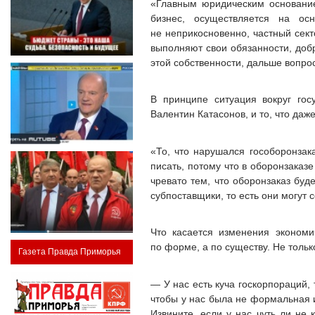
«Главным юридическим основание
бизнес, осуществляется на ос
не неприкосновенно, частный сект
выполняют свои обязанности, добр
этой собственности, дальше вопро
В принципе ситуация вокруг госу
Валентин Катасонов, и то, что да
«То, что нарушался гособоронзака
писать, потому что в оборонзаказ
чревато тем, что оборонзаказ буд
субпоставщики, то есть они могут 
Что касается изменения экономи
по форме, а по существу. Не толь
Газета Правда Приморья
— У нас есть куча госкорпораций, 
чтобы у нас была не формальная 
Извините, если у нас чуть ли не