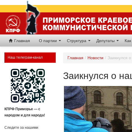
Главная
О партии
Структура
Депутаты
Как
Наш телеграм-канал
Главная
/
Новости
/
Заикнулся 
Заикнулся о н
КПРФ Приморье — с
народом и для народа!
Следите за нашими