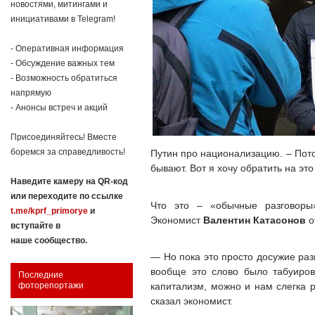
новостями, митингами и
инициативами в Telegram!
- Оперативная информация
- Обсуждение важных тем
- Возможность обратиться
напрямую
- Анонсы встреч и акций
Присоединяйтесь! Вместе
боремся за справедливость!
Путин про национализацию. – Пото
бывают. Вот я хочу обратить на э
Наведите камеру на QR-код
или переходите по ссылке
Что это – «обычные разговоры
t.me/kprf_primorye
и
Экономист
Валентин Катасонов
о
вступайте в
наше сообщество.
— Но пока это просто досужие раз
вообще это слово было табуиров
Последние
капитализм, можно и нам слегка р
фоторепортажи
сказал экономист.