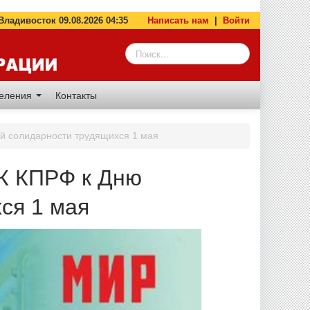
адивосток 09.08.2026 04:35
Написать нам
|
Войти
деления
Контакты
ой солидарности трудящихся 1 мая
ЦК КПРФ к Дню
ся 1 мая