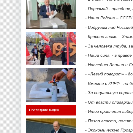
- Первомай - праздник,
- Наша Родина – СССР!
- Водрузим над Россие
- Красное знамя – Зна
- За человека труда, з
- Наша сила - в правд
- Наследию Ленина и С
- «Левый поворот» - до
- Вместе с КПРФ - на 
- За социальную справ
- От власти олигархии
Последние видео
- Итог правления либе
- Позор власти, полит
- Экономическую Прогр