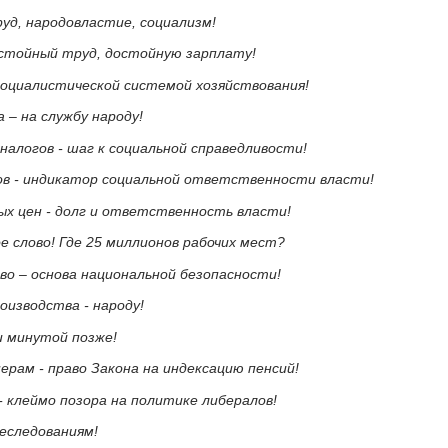
уд, народовластие, социализм!
остойный труд, достойную зарплату!
 социалистической системой хозяйствования!
 – на службу народу!
налогов - шаг к социальной справедливости!
ов - индикатор социальной ответственности власти!
ых цен - долг и ответственность власти!
е слово! Где 25 миллионов рабочих мест?
во – основа национальной безопасности!
оизводства - народу!
ни минутой позже!
рам - право Закона на индексацию пенсий!
- клеймо позора на политике либералов!
еследованиям!