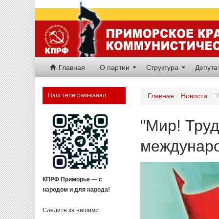
Главная
О партии
Структура
Депут
Наш телеграм-канал
Главная
/
Новости
/
"
"Мир! Тру
междунаро
КПРФ Приморье — с
народом и для народа!
Следите за нашими