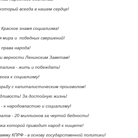
 который всегда в нашем сердце!
й Красное знамя социализма!
мя мира и победных свершений!
а права народа!
е и верности Ленинским Заветам!
талина - жить и побеждать!
рога к социализму!
борьбу с капиталистическим произволом!
едливость! За достойную жизнь!
 - к народовластию и социализму!
ралов - 20 миллионов за чертой бедности!
ика которой приводит народ к нищете!
амму КПРФ - в основу государственной политики!