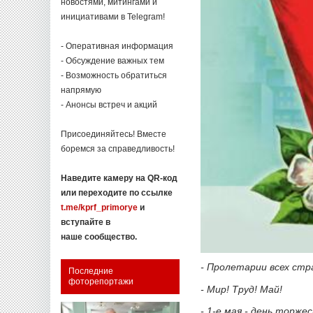
новостями, митингами и
инициативами в Telegram!
- Оперативная информация
- Обсуждение важных тем
- Возможность обратиться
напрямую
- Анонсы встреч и акций
Присоединяйтесь! Вместе
боремся за справедливость!
Наведите камеру на QR-код
или переходите по ссылке
t.me/kprf_primorye
и
вступайте в
наше сообщество.
- Пролетарии всех стр
Последние
фоторепортажи
- Мир! Труд! Май!
- 1-е мая - день торже