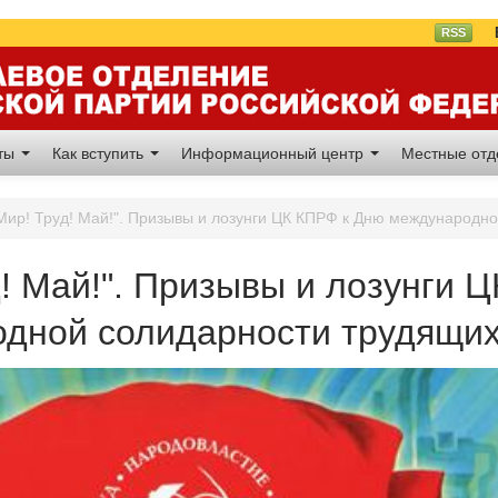
Вл
RSS
аты
Как вступить
Информационный центр
Местные от
Мир! Труд! Май!". Призывы и лозунги ЦК КПРФ к Дню международн
д! Май!". Призывы и лозунги 
дной солидарности трудящих