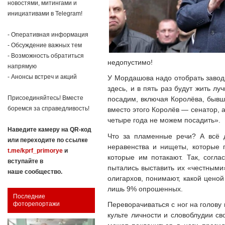
новостями, митингами и
инициативами в Telegram!
- Оперативная информация
- Обсуждение важных тем
- Возможность обратиться
недопустимо!
напрямую
- Анонсы встреч и акций
У Мордашова надо отобрать завод 
здесь, и в пять раз будут жить л
Присоединяйтесь! Вместе
посадим, включая Королёва, бывш
боремся за справедливость!
вместо этого Королёв — сенатор, 
четыре года не можем посадить».
Наведите камеру на QR-код
Что за пламенные речи? А всё д
или переходите по ссылке
неравенства и нищеты, которые п
t.me/kprf_primorye
и
которые им потакают. Так, сог
вступайте в
пытались выставить их «честным
наше сообщество.
олигархов, понимают, какой ценой
лишь 9% опрошенных.
Последние
Переворачиваться с ног на голову
фоторепортажи
культе личности и словоблудии св