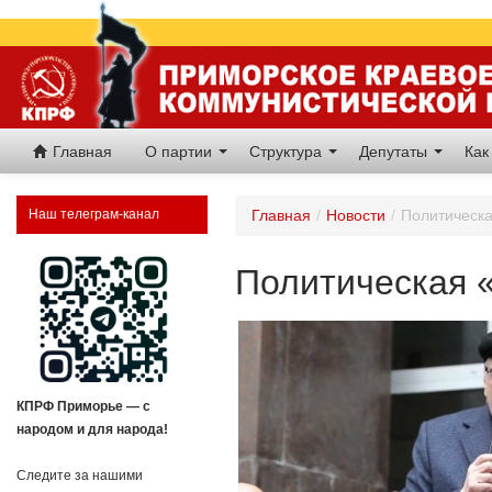
Главная
О партии
Структура
Депутаты
Как
Наш телеграм-канал
Главная
/
Новости
/
Политическа
Политическая 
КПРФ Приморье — с
народом и для народа!
Следите за нашими