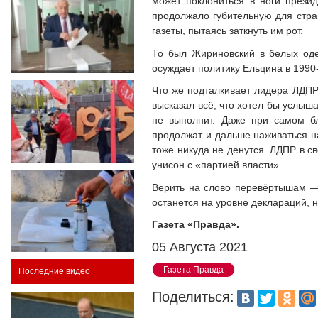
может поклониться в ноги презид
продолжало губительную для стра
газеты, пытаясь заткнуть им рот.
То был Жириновский в белых одеж
осуждает политику Ельцина в 1990
Что же подталкивает лидера ЛДПР 
высказал всё, что хотел бы услыш
не выполнит. Даже при самом бл
продолжат и дальше наживаться н
тоже никуда не денутся. ЛДПР в с
унисон с «партией власти».
Верить на слово перевёртышам — 
останется на уровне деклараций, н
Газета «Правда».
05 Августа 2021
Газета Правда
Последние видео
Поделиться: