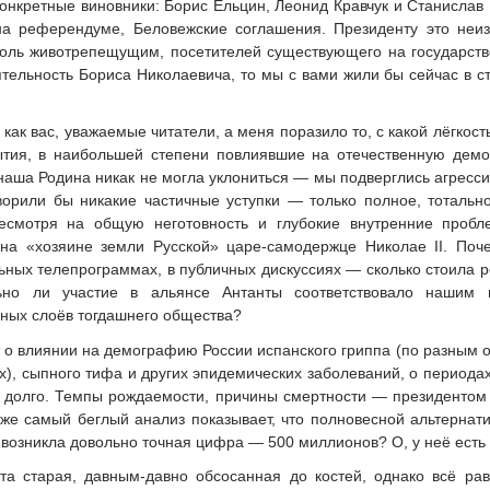
конкретные виновники: Борис Ельцин, Леонид Кравчук и Станисла
а референдуме, Беловежские соглашения. Президенту это неиз
толь животрепещущим, посетителей существующего на государств
ятельность Бориса Николаевича, то мы с вами жили бы сейчас в 
как вас, уважаемые читатели, а меня поразило то, с какой лёгкос
ытия, в наибольшей степени повлиявшие на отечественную де
 наша Родина никак не могла уклониться — мы подверглись агресси
ворили бы никакие частичные уступки — только полное, тотальн
смотря на общую неготовность и глубокие внутренние пробл
 на «хозяине земли Русской» царе-самодержце Николае II. По
ьных телепрограммах, в публичных дискуссиях — сколько стоила р
льно ли участие в альянсе Антанты соответствовало нашим
ных слоёв тогдашнего общества?
т о влиянии на демографию России испанского гриппа (по разным 
х), сыпного тифа и других эпидемических заболеваний, о периода
долго. Темпы рождаемости, причины смертности — президентом 
же самый беглый анализ показывает, что полновесной альтерна
а возникла довольно точная цифра — 500 миллионов? О, у неё ест
та старая, давным-давно обсосанная до костей, однако всё ра