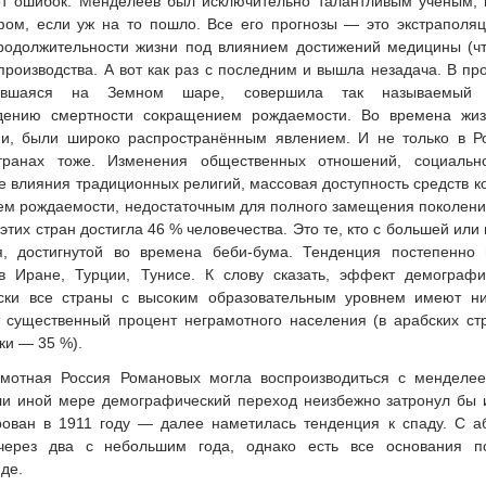
от ошибок. Менделеев был исключительно талантливым учёным, 
ом, если уж на то пошло. Все его прогнозы — это экстраполяц
родолжительности жизни под влиянием достижений медицины (чт
роизводства. А вот как раз с последним и вышла незадача. В пр
ившаяся на Земном шаре, совершила так называемый де
дению смертности сокращением рождаемости. Во времена жиз
и, были широко распространённым явлением. И не только в Р
транах тоже. Изменения общественных отношений, социально
 влияния традиционных религий, массовая доступность средств ко
нем рождаемости, недостаточным для полного замещения поколений
этих стран достигла 46 % человечества. Это те, кто с большей ил
я, достигнутой во времена беби-бума. Тенденция постепенно
в Иране, Турции, Тунисе. К слову сказать, эффект демограф
ески все страны с высоким образовательным уровнем имеют ни
существенный процент неграмотного населения (в арабских ст
ки — 35 %).
амотная Россия Романовых могла воспроизводиться с менделе
или иной мере демографический переход неизбежно затронул бы и
ован в 1911 году — далее наметилась тенденция к спаду. С аб
 через два с небольшим года, однако есть все основания п
де.