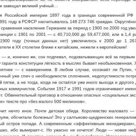
о и завещал великий учёный…
я Российской империи 1897 года в границах современной РФ 
1991 году в РСФСР насчитывалось 148 273 746 граждан. Округлённ
 сравнения население Германии за период с 1900 по 2000 год увели
анции с 1901 по 2001 — с 40,710,000 до 59,477,000, или в 1,4 
1900 году (точных данных нет) увеличилось к 2000 до 1 267
тели в XX столетии ближе к китайским, нежели к европейским!
т — и, конечно же, сон подпевал, подхватывающих всё за первым
 гаранта конституции лёгкость в мыслях бывает необыкновенная.
оятнее — с намерением. В любом случае, осознаёт ли Путин, чт
онный уже спич о необходимости сплочения, недопустимости потр
 пятки, а не тогда, когда не остаётся уже иного выхода и другого
тных коммунистов. События 1917 и 1991 годов ограничивают имен
т. Обвинительный приговор в отношении опасных «социальных экс
» тексте про «без малого 500 милионов».
учит нечто иное. Почти детская обида. Королевство маловато —
уям, обсчитали болезных! Это у салтыково-щедринских генералом
мый остров попади. А современным «эффективным менеджерам», 
шко, ибо вымирает-с. Но ужасно не хочется! Люди — новая неф