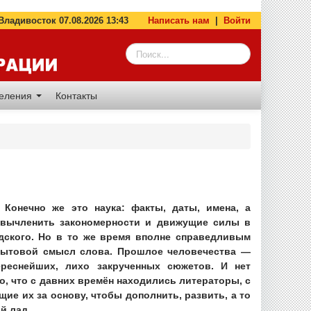
адивосток 07.08.2026 13:43
Написать нам
|
Войти
деления
Контакты
 Конечно же это наука: факты, даты, имена, а
 вычленить закономерности и движущие силы в
ского. Но в то же время вполне справедливым
бытовой смысл слова. Прошлое человечества —
ереснейших, лихо закрученных сюжетов. И нет
о, что с давних времён находились литераторы, с
ие их за основу, чтобы дополнить, развить, а то
й лад.