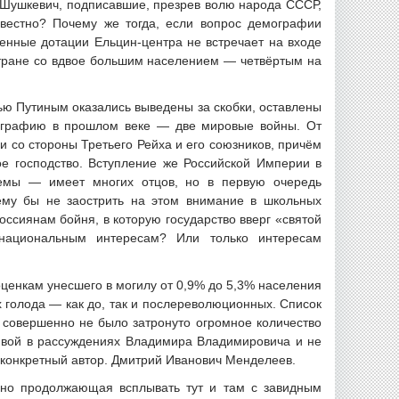
в Шушкевич, подписавшие, презрев волю народа СССР,
вестно? Почему же тогда, если вопрос демографии
енные дотации Ельцин-центра не встречает на входе
стране со вдвое большим населением — четвёртым на
тью Путиным оказались выведены за скобки, оставлены
мографию в прошлом веке — две мировые войны. От
и со стороны Третьего Рейха и его союзников, причём
ое господство. Вступление же Российской Империи в
емы — имеет многих отцов, но в первую очередь
чему бы не заострить на этом внимание в школьных
оссиянам бойня, в которую государство вверг «святой
 национальным интересам? Или только интересам
оценкам унесшего в могилу от 0,9% до 5,3% населения
х голода — как до, так и послереволюционных. Список
совершенно не было затронуто огромное количество
тивой в рассуждениях Владимира Владимировича и не
ь конкретный автор. Дмитрий Иванович Менделеев.
вно продолжающая всплывать тут и там с завидным