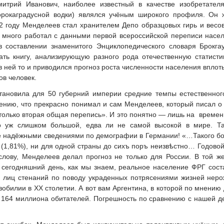
Дмитрий Иванович, наиболее известный в качестве изобретател
рокаградусной водки) являлся учёным широкого профиля. Он ж
2 году Менделеев стал хранителем Депо образцовых гирь и весо
 много работал с данными первой всероссийской переписи насе
в составлении знаменитого Энциклопедического словаря Брокг
ть книгу, анализирующую разного рода отечественную статисти
в ней то и приводился прогноз роста численности населения вплоть
в человек.
тановила для 50 губерний империи средние темпы естественног
нию, что прекрасно понимал и сам Менделеев, который писал о
 только вторая общая перепись». И это понятно — лишь на време
о уж слишком большой, едва ли не самой высокой в мире. Та
 надёжными сведениями по демографии в Германии! «…Такого бол
іи (1,81%), ни для одной страны до сихъ поръ неизвѣстно… Годовой
 слову, Менделеев делал прогноз не только для России. В той 
 сегодняшний день, как мы знаем, реальное население ФРГ сост
лиц стенаний по поводу украденных потрясениями жизней неро
зобилии в XX столетии. А вот вам Аргентина, в которой по мнени
 164 миллиона обитателей. Погрешность по сравнению с нашей де