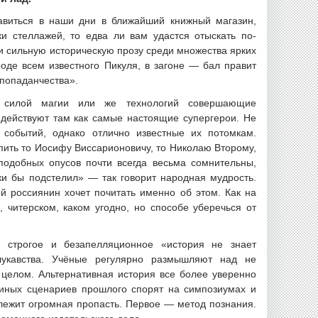
равиться в наши дни в ближайший книжный магазин,
ки стеллажей, то едва ли вам удастся отыскать по-
и сильную историческую прозу среди множества ярких
роде всем известного Пикуля, в загоне — бал правит
попаданчества».
 силой магии или же технологий совершающие
 действуют там как самые настоящие супергерои. Не
событий, однако отлично известные их потомкам.
пить то Иосифу Виссарионовичу, то Николаю Второму,
подобных опусов почти всегда весьма сомнительны,
ки бы подстелил» — так говорит народная мудрость.
 россиянин хочет почитать именно об этом. Как на
читерском, каком угодно, но способе уберечься от
у строгое и безапелляционное «история не знает
 лукавства. Учёные регулярно размышляют над не
 целом. Альтернативная история все более уверенно
 иных сценариев прошлого спорят на симпозиумах и
лежит огромная пропасть. Первое — метод познания.