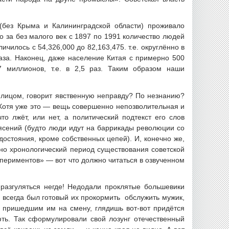
(без Крыма и Калининградской области) проживало
о за без малого век с 1897 по 1991 количество людей
чилось с 54,326,000 до 82,163,475. т.е. округлённо в
раза. Наконец, даже население Китая с примерно 500
 миллионов, т.е. в 2,5 раз. Таким образом наши
 лицом, говорит явственную неправду? По незнанию?
 Хотя уже это — вещь совершенно непозволительная и
о лжёт, или нет, а политический подтекст его слов
ясений (будто люди идут на баррикады революции со
 достояния, кроме собственных цепей). И, конечно же,
но хронологический период существования советской
периментов» — вот что должно читаться в озвученном
 разгуляться негде! Недодали проклятые большевики
 всегда был готовый их прокормить обслужить мужик,
пришедшим им на смену, глядишь вот-вот придётся
ть. Так сформулировали свой лозунг отечественный