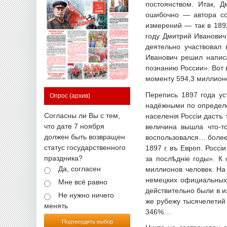
постоянством. Итак, 
ошибочно — автора со
измерений — так в 189
году Дмитрий Иванович
деятельно участвовал 
Иванович решил написа
познанию России». Вот 
моменту 594,3 миллионо
Перепись 1897 года ус
Опрос
(архив)
надёжными по определе
Согласны ли Вы с тем,
населенія Россіи дастъ
что дате 7 ноября
величина вышла что-т
должен быть возвращен
воспользовался… более
статус государственного
1897 г. въ Европ. Росс
праздника?
за послѣдніе годы». К
Да, согласен
миллионов человек. На
немецких официальных 
Мне всё равно
действительно были в и
Не нужно ничего
же рубежу тысячелетий
менять
346%…
Подтвердить выбор