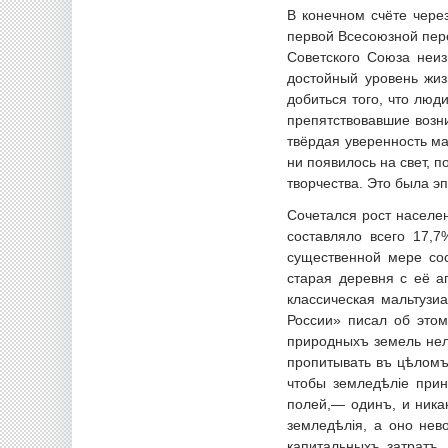
В конечном счёте чере
первой Всесоюзной пере
Советского Союза неиз
достойный уровень жиз
добиться того, что люд
препятствовавшие возн
твёрдая уверенность ма
ни появилось на свет, 
творчества. Это была э
Сочетался рост населе
составляло всего 17,
существенной мере сос
старая деревня с её а
классическая мальтузи
России» писал об этом
природныхъ земель нель
пропитывать въ цѣломъ 
чтобы земледѣліе прин
полей,— одинъ, и ника
земледѣлія, а оно нев
капитальныхъ затратъ.