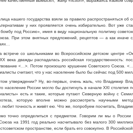
ее качественный вымысел, жанр «fiction», выражаясь языком совр
 лица нашего государства взяли за правило распространяться об
ьтернативам у них проявляется очень избирательно. Вот уже с
бомбу под Россию», имея в виду национальную политику советск
Союза. При этом внятных предложений, рецептов — а как иначе
чаях…
а встрече со школьниками во Всероссийском детском центре «О
XX века дважды распадалась российская государственность: по
твование <…>. Потом произошло крушение Советского Союза. <…
иалисты считают, что у нас население было бы сейчас под 500 мил
этом утверждении? Ну, во-первых, очень жаль, что Владимир Вла
о население России могло бы достигнуть в начале XXI столетия 
циалисты» есть и такие, которые путают Северную войну с Семил
потеза, которую вполне можно рассмотреть научными мет
 любит точность и живёт ею. Что же, попробуем посчитать, Влад
имо точно определиться с предметом. Говорим ли мы о России 
Союза на 1991 год реально насчитывало без малого 300 миллио
стсоветском пространстве, если брать его совокупно. В Российско