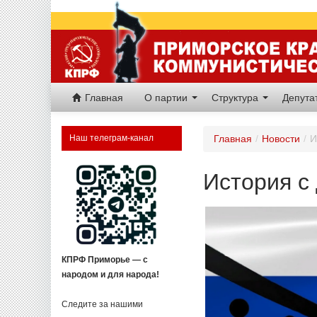
Главная
О партии
Структура
Депут
Наш телеграм-канал
Главная
/
Новости
/
И
История с
КПРФ Приморье — с
народом и для народа!
Следите за нашими