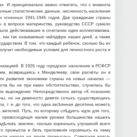
х. И принципиально важно отметить, что с момента
олные статистические данные, численность населения
и огненных 1941-1945 годов. Дав гражданам страны
н в вопросе материнства, руководство СССР сумело
были действовавшие в сочетании идеи коллективизма,
, как так называемые чайлдфри наших дней, а также
ударством. В том, что каждый ребёнок, сколько бы их
получит необходимые условия для личностного роста и
низацией. В 1926 году городское население в РСФСР
им, возвращаясь к Менделееву, свои расчёты он в
сти развития экономики страны на новых началах —
ла бы ни при каких обстоятельствах, случилась бы
щее вырождение. Непосредственно автор «К познанию
аны, но на девяносто девяти сотыхъ существующихъ
, т. е. до того, что одна засѣянная десятина можетъ
 жителей. Путь, по которому слѣдуетъ идти для того,
, превосходящія жалкіе урожаи большинства нашихъ
надѣловъ землею, сколько коренныхъ улучшеній всего
каго промысла и безъ приложенія огромныхъ къ нему
асти народа на другіе промыслы». Советская власть