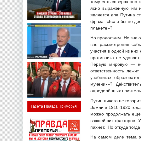
тому есть совершенно 
ясно выраженную им н
является для Путина с
фраза: «Если бы не де
планете»?
Но продолжим. Не знаю 
вне рассмотрения соб
участия в одной из них
противника не удовлет
Первую мировую — не
ответственность лежит
учебниках, образовател
мученик»? Действите
определённых влиятель
Путин ничего не говори
Газета Правда Приморья
Земли в 1918-1920 года
можно продолжать ещё 
важнейших факторов. У
пахнет. Но откуда тогд
На самом деле тема э