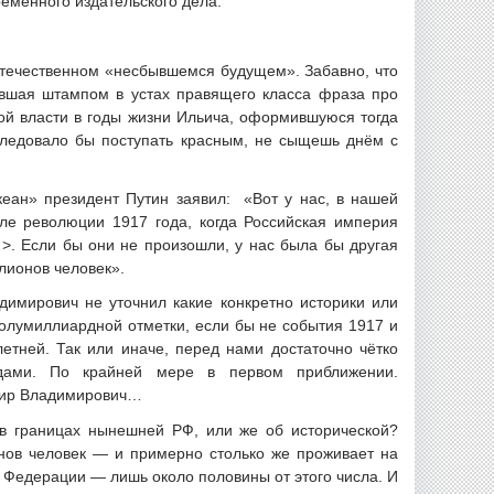
еменного издательского дела.
 отечественном «несбывшемся будущем». Забавно, что
тавшая штампом в устах правящего класса фраза про
ой власти в годы жизни Ильича, оформившуюся тогда
 следовало бы поступать красным, не сыщешь днём с
кеан» президент Путин заявил: «Вот у нас, в нашей
сле революции 1917 года, когда Российская империя
>. Если бы они не произошли, у нас была бы другая
лионов человек».
димирович не уточнил какие конкретно историки или
полумиллиардной отметки, если бы не события 1917 и
етней. Так или иначе, перед нами достаточно чётко
одами. По крайней мере в первом приближении.
имир Владимирович…
в границах нынешней РФ, или же об исторической?
нов человек — и примерно столько же проживает на
й Федерации — лишь около половины от этого числа. И