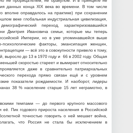
но не прорицателем, не оракулом. И в принципе не
ия данных конца XIX века во времени. В том числе
о вполне оправдалось на практике) при сохранении
ошлом веке глобальная индустриальная цивилизация,
мографический переход, характеризовавшийся
ни Дмитрия Ивановича семьи, которые мы теперь
оссийской Империи, но в уже упоминавшейся выше
-психологические факторы, эмансипация женщин,
нтрацепции — всё это в совокупности привело к тому,
, выросло до 13 в 1970 году и 66 в 2002 году. Общая
и меньшей скоростью стареет и вымирает относительно
 проявляется даже в сравнительно патриархальных
ического перехода прямо связан ещё и с уровнем
зкие показатели рождаемости. И наоборот, лидеры
ранах 38 % население старше 15 лет неграмотно, в
евскими темпами — до первого крупного массового
 её. Пик годового прироста населения в Российской
солютной точностью говорить о ней мешает война,
олагать, что Россия не стала бы исключением в