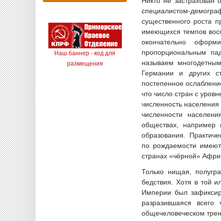
Никто не застрахован 
специалистом-демограф
существенного роста п
имеющихся темпов восп
окончательно оформ
пропорциональным па
Наш баннер - код для
называем многодетным
размещения
Германии и других с
постепенное ослабление
что число стран с уров
численность населения 
численности населени
обществах, например 
образования. Практич
по рождаемости имеют 
странах «чёрной» Афри
Только нищая, полугр
бедствия. Хотя в той 
Империи был зафиксир
разразившаяся всего
общечеловеческом трен