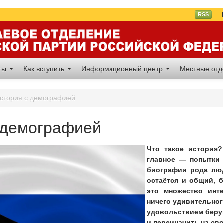
Вл
RSS
аты
Как вступить
Информационный центр
Местные от
стория с демографией
 демографией
Что такое история?
главное — попытки
биографии рода люд
остаётся и общий, 
это множество инт
ничего удивительног
удовольствием берущ
и переиначить на сво