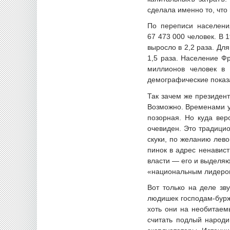
сделала именно то, чт
По переписи населени
67 473 000 человек. В 
выросло в 2,2 раза. Для
1,5 раза. Население Фр
миллионов человек в 
демографические показа
Так зачем же президен
Возможно. Временами у
позорная. Но куда вер
очевиден. Это традици
скуки, по желанию левой
пинок в адрес ненавис
власти — его и выделяю
«национальным лидером
Вот только на деле зв
людишек господам-бурж
хоть они на необитае
считать подлый народи