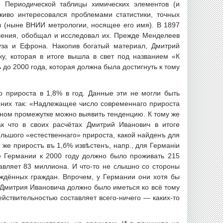
я Периодической таблицы химических элементов (и
иво интересовался проблемами статистики, точных
в (ныне ВНИИ метрологии, носящее его имя). В 1897
ления, обобщал и исследовал их. Прежде Менделеев
ауза и Ефрона. Накопив богатый материал, Дмитрий
ку, которая в итоге вышла в свет под названием «К
 до 2000 года, которая должна была достигнуть к тому
о прироста в 1,8% в год. Данные эти не могли быть
 них так: «Надлежащее число современнаго прироста
нном промежутке можно выявить тенденцию. К тому же
к что в своих расчётах Дмитрий Иванович в итоге
ьшого «естественнаго» прироста, какой найденъ для
 же приростъ въ 1,б% извѣстенъ, напр., для Германіи
же Германии к 2000 году должно было проживать 215
авляет 83 миллиона. И что-то не слышно со стороны
ждённых граждан. Впрочем, у Германии они хотя бы
ю Дмитрия Ивановича должно было иметься ко всё тому
йствительностью составляет всего-ничего — каких-то