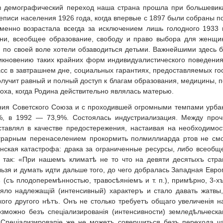
з демографический переход наша страна прошла при большевика
писи населения 1926 года, когда впервые с 1897 были собраны п
менно возрастала всегда за исключением лишь голодного 1933 
ни, всеобщее образование, свободу и право выбора для женщи
и по своей воле хотели обзаводиться детьми. Важнейшими здесь 
икновению таких крайних форм индивидуалистического поведения
сс в завтрашнем дне, социальных гарантиях, предоставляемых гос
получит равный и полный доступ к благам образования, медицины, 
поха, когда Родина действительно являлась матерью.
ния Советского Союза и с проходившей огромными темпами урба
7%, в 1992 — 73,9%. Состоялась индустриализация. Между проч
тавлял в качестве предостережения, настаивая на необходимо
грарным перенаселением прокормить полмиллиарда ртов не смог
анская катастрофа: драка за ограниченные ресурсы, либо всеоб
 так: «При нашемъ климатѣ не то что на девяти десятыхъ стр
зя и думать идти дальше того, до чего добралась Западная Европа
(съ плодоперемѣнностью, травосѣяніемъ и т. п.), примѣрно, 3-хъ
яло надлежащій (интенсивный) характеръ и стало давать жатвы
кого другого нѣтъ. Онъ не столько требуетъ общаго увеличенія 
озможно безъ спеціализированія (интенсивности) земледѣльчес
 Спеціализировапіе же не можетъ совершиться безъ перехода ч