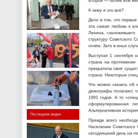
Второе — более или мен
К чему я это всё?
Дело в том, что первые
эта самая любовь к ал
Ленина, «заложившего 
структуру Советского 
огнём. Зато в иных слу
Выступая 1 сентября н
стране на протяжении 
прекратила своё сущес
страна. Некоторые спец
Что можно сказать об 
демографы полагают, чт
1991 годов. А то «спе
сформулированная ги
Альтернативная история
Последние видео
Прежде всего необход
Население Советского 
сегодняшний день на по