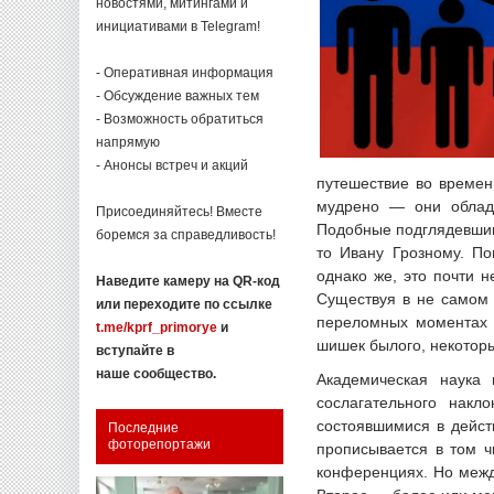
новостями, митингами и
инициативами в Telegram!
- Оперативная информация
- Обсуждение важных тем
- Возможность обратиться
напрямую
- Анонсы встреч и акций
путешествие во времен
мудрено — они облада
Присоединяйтесь! Вместе
Подобные подглядевшим 
боремся за справедливость!
то Ивану Грозному. По
однако же, это почти 
Наведите камеру на QR-код
Существуя в не самом 
или переходите по ссылке
переломных моментах и
t.me/kprf_primorye
и
шишек былого, некоторы
вступайте в
наше сообщество.
Академическая наука 
сослагательного накл
состоявшимися в дейст
Последние
фоторепортажи
прописывается в том ч
конференциях. Но межд