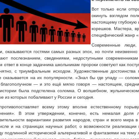
Вот только если отп
окинуть взглядом пол
настоящему глубокую 
корешков. Мастера, в
специфический жанр «
Современные люди,
и, оказываются гостями самых разных эпох, но почти неизменно
ют послезнанием, сведениями, недоступными современникам 
ответ в конце задачника школьникам пророки советуют как посту
нятно, с триумфальным исходом. Художественные достоинства 
не сказывается на их популярности. «Знал бы где упаду — солом
благополучном — и это ещё мягко говоря — настоящем, средний
стории была подстелена соломка. О волшебном, жульническом, 
е из которых побаливают у России и сегодня.
противопоставляет всему этому вполне естественному порыв
онения». В этом утверждении, конечно, есть немалая доля
вительности вариантами развития народов, стран и всего мира в
исле и на страницах научных работ, о возможности реализации
у подлинной исторической альтернативой и фантазиями на тему 