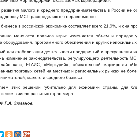
различных мер поддержки, оказываемых корпорацией».
развития малого и среднего предпринимательства в России не об
поддержку МСП распределяются неравномерно.
 бизнеса в российской экономике составляет всего 21,9%, и она пр
оянно меняются правила игры: изменяется объем и порядок у
ке оборудования, программного обеспечения и других непосильных
вий для стабилизации деятельности предприятий и прекращения и
на изменение законодательства, регулирующего деятельность МСП
лайн касс, ЕГАИС, «Меркурий», обязательной маркировки «Ч
ранных торговых сетей на местных и региональных рынках не боле
инимателей, малого и среднего бизнеса.
ием этих решений губительно для экономики страны, для бла
жение в число развитых стран мира.
 Г.А. Зюганов.