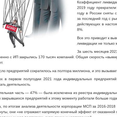
Коэффициент ликвидаци
2019 году прекратили
году в России сняты 
за последний год с р
действующих в настоя
8%.
Все это приводит к выв
ликвидации не только 
За шесть месяцев 2021
енно с ИП закрылись 170 тысяч компаний. Общая скорость «выми
т.
исло предприятий сократилось на полтора миллиона, и это вызывает
ых в первом полугодии 2021 года индивидуальных предприятий 
ать деятельность.
ительная часть — 47% — была исключена из реестра индивидуал
 закрывшихся предприятий к этому моменту работали больше года,
а, по итогам анализа деятельности корпорации МСП за 2016-2018 
гнуты, они «не отражают напрямую конечный эффект от оказанной