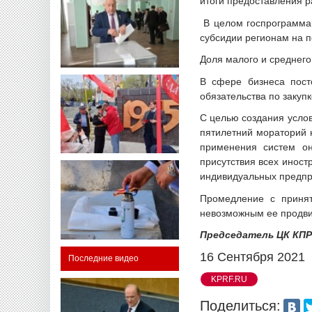
итоги предоставления 
В целом госпрограмма 
субсидии регионам на 
Доля малого и среднего
В сфере бизнеса пост
обязательства по закуп
С целью создания усло
пятилетний мораторий 
применения систем он
присутствия всех иност
индивидуальных предпр
Промедление с принят
невозможным ее продви
Председатель ЦК КПРФ
16 Сентября 2021
Последние видео
KPRF.RU
Поделиться: