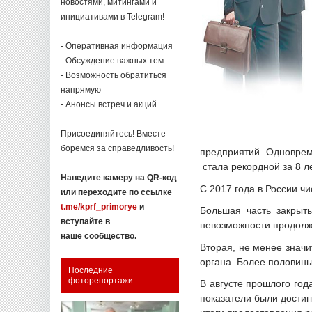
новостями, митингами и
инициативами в Telegram!
- Оперативная информация
- Обсуждение важных тем
- Возможность обратиться
напрямую
- Анонсы встреч и акций
Присоединяйтесь! Вместе
боремся за справедливость!
предприятий. Одноврем
стала рекордной за 8 ле
Наведите камеру на QR-код
С 2017 года в России ч
или переходите по ссылке
t.me/kprf_primorye
и
Большая часть закрыт
вступайте в
невозможности продолж
наше сообщество.
Вторая, не менее знач
органа. Более половины
Последние
фоторепортажи
В августе прошлого год
показатели были дости