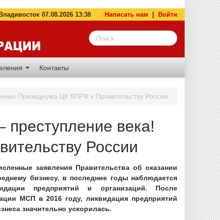
адивосток 07.08.2026 13:38
Написать нам
|
Войти
деления
Контакты
щение Президиума ЦК КПРФ к Правительству России
– преступление века!
вительству России
исленные заявления Правительства об оказании
еднему бизнесу, в последние годы наблюдается
идации предприятий и организаций. После
ации МСП в 2016 году, ликвидация предприятий
изнеса значительно ускорилась.