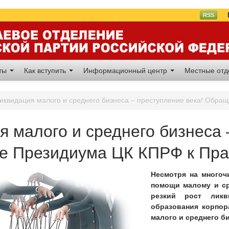
Вл
RSS
аты
Как вступить
Информационный центр
Местные от
иквидация малого и среднего бизнеса – преступление века! Обра
я малого и среднего бизнеса 
 Президиума ЦК КПРФ к Пра
Несмотря на многоч
помощи малому и ср
резкий рост ликв
образования корпор
малого и среднего б