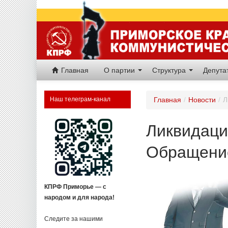
Главная
О партии
Структура
Депут
Наш телеграм-канал
Главная
/
Новости
/
Л
Ликвидаци
Обращение
КПРФ Приморье — с
народом и для народа!
Следите за нашими