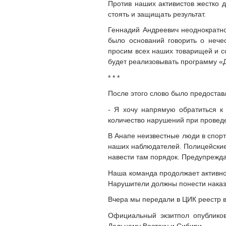
Против наших активистов жестко д
стоять и защищать результат.
Геннадий Андреевич неоднократно
было оснований говорить о нече
просим всех наших товарищей и со
будет реализовывать программу «Д
* * *
После этого слово было предоста
- Я хочу напрямую обратиться к 
количество нарушений при провед
В Анапе неизвестные люди в спорт
наших наблюдателей. Полицейские 
навести там порядок. Предупрежда
Наша команда продолжает активно 
Нарушители должны понести наказ
Вчера мы передали в ЦИК реестр 
Официальный экзитпол опублико
Дальнему Востоку и Сибири.