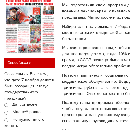
Мы подготовили свою программу 
военным пенсионерам, к интеллиге
предлагаем. Мы попросили их подде
Избиратель нас услышал. Избират
местные огрызки ельцинской эпохи
бюллетенем.
Мы заинтересованы в том, чтобы п
для нас недопустимо, когда 10% 
время, в СССР разница была в четы
Опрос
(архив)
поздно искра обязательно пробежи
Согласны ли Вы с тем,
Поэтому мы внесли социальную 
что дате 7 ноября должен
медицинское обслуживание. Ведь д
быть возвращен статус
триллиона рублей, а за этот год
государственного
триллионов. Этих денег хватило бы
праздника?
Поэтому наша программа абсолютн
Да, согласен
чтобы он унял некоторых своих оч
Мне всё равно
правоохранительную систему защищ
Не нужно ничего
свою задницу в руководящем кресл
менять
* * *