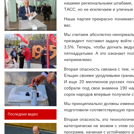
нашими региональными штабами, с
ТАСС, но не исключаем и уличные 
Наша партия прекрасно понимает 
вас.
Мы считаем абсолютно ненормальн
президент поставил задачу войти 
3,5%. Теперь, чтобы догнать ве
пятнадцатыми. А это означает по
неприемлемо.
Вторая опасность связана с тем, 
Ельцин своими уродливыми граница
И еще 20 миллионов русских поги
собрали под свои знамена 190 нар
сорок народов впервые получили 
Мы принципиально должны изменит
подготовили соответствующую прог
Последние видео
Вторая опасность, это технологич
категорически не можем с этим со
программ, начиная с устойчивого р