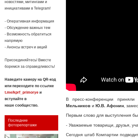
новостями, митингами и
инициативами в Telegram!
- Оперативная информация
- Обсуждение важных тем
- Возможность обратиться
напрямую
- Анонсы встреч и акций
Присоединяйтесь! Вместе
боремся за справедливость!
Наведите камеру на QR-код
или переходите по ссылке
t.me/kprf_primorye
и
В пресс-конференции приняли
вступайте в
Мельников
и
Ю.В. Афонин
, заме
наше сообщество.
Первым слово для выступления б
Последние
- Уважаемые товарищи, друзья, уч
фоторепортажи
Сегодня штаб Компартии подводит