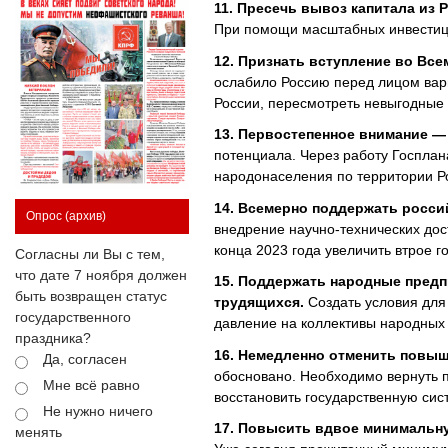
11. Пресечь вывоз капитала из 
При помощи масштабных инвестици
12. Признать вступление во Вс
ослабило Россию перед лицом варв
России, пересмотреть невыгодные 
13. Первостепенное внимание —
потенциала. Через работу Госплан
народонаселения по территории Ро
14. Всемерно поддержать росси
Опрос
(архив)
внедрение научно-технических до
конца 2023 года увеличить втрое 
Согласны ли Вы с тем,
что дате 7 ноября должен
15. Поддержать народные пред
быть возвращен статус
трудящихся.
Создать условия для
государственного
давление на коллективы народных 
праздника?
16. Немедленно отменить повыш
Да, согласен
обосновано. Необходимо вернуть п
Мне всё равно
восстановить государственную сис
Не нужно ничего
17. Повысить вдвое минимальн
менять