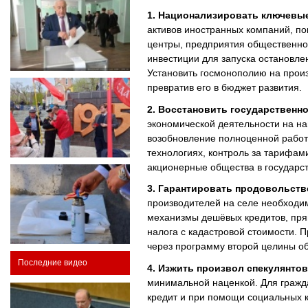
1. Национализировать ключевые
активов иностранных компаний, по
центры, предприятия общественног
инвестиции для запуска остановле
Установить госмонополию на прои
превратив его в бюджет развития.
2. Восстановить государственн
экономической деятельности на н
возобновление полноценной работы
технологиях, контроль за тарифам
акционерные общества в государст
3. Гарантировать продовольств
производителей на селе необходи
механизмы дешёвых кредитов, пря
налога с кадастровой стоимости. 
через программу второй целины о
Последние видео
4. Изжить произвол спекулянто
минимальной наценкой. Для гражда
кредит и при помощи социальных к