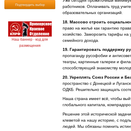
Уже сегодня прожиточный минимум 
Подтвердить выбор
работников. Оплачивать труд учит
образовательных организаций.
18. Массово строить социально
право на жильё как гарантию прав
хозяйство. Заморозить тарифы на
Наш баннер - код для
семейного дохода.
размещения
19. Гарантировать поддержку р
пропаганду русофобии и антисовет
театры, картинные галереи и фила
способствующий знакомству молод
20. Укреплять Союз России и Бе
пространство с Донецкой и Луган
ОДКБ. Решительно защищать сооте
Наша страна имеет всё, чтобы вый
глобального капитала, компрадоро
Решение этой исторической задачи
клеветой на нашу историю, с под
людей. Мы обязаны помнить истину