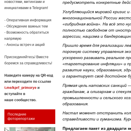
новостями, митингами и
предусмотреть конкретные дейст
инициативами в Telegram!
Углубляющийся мировой кризис и 
многонациональной России жесто
- Оперативная информация
«гибридная война». На всё это 
- Обсуждение важных тем
полностью свободном от иностра
- Возможность обратиться
агрессии, нацизма и бандеровщин
напрямую
- Анонсы встреч и акций
Пришло время для реализации ле
порочную систему управления эк
Присоединяйтесь! Вместе
ускоренно развивать реальное пр
боремся за справедливость!
«таргетирование инфляции» и пр
развитие науки, образования, зд
Наведите камеру на QR-код
и гарантирует своё достойное б
или переходите по ссылке
Прямая цель натовских санкций 
t.me/kprf_primorye
и
гражданам, а олигархам и спеку
вступайте в
промышленности и сельского хоз
наше сообщество.
образования.
Настал момент отстранить колл
Последние
справедливости и гуманизма. Кур
фоторепортажи
Предлагаем пакет из двадцати 