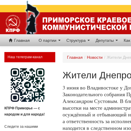
Главная
О партии
Структура
Депутаты
Как
Наш телеграм-канал
Главная
/
Новости
/
Жители Днеп
Жители Днепров
3 июня во Владивостоке у Д
Законодательного собрания П
Александром Сустовым. В бл
высотки на месте администра
КПРФ Приморье — с
осуждённый и отбывающий на
народом и для народа!
а ответственность за исполн
находится в следственном и
Следите за нашими