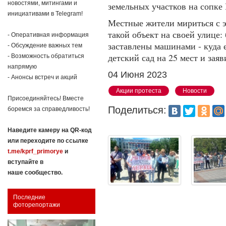
новостями, митингами и
земельных участков на сопк
инициативами в Telegram!
Местные жители мириться с эт
такой объект на своей улице
- Оперативная информация
заставлены машинами - куда 
- Обсуждение важных тем
детский сад на 25 мест и зая
- Возможность обратиться
напрямую
04 Июня 2023
- Анонсы встреч и акций
Акции протеста
Новости
Присоединяйтесь! Вместе
Поделиться:
боремся за справедливость!
Наведите камеру на QR-код
или переходите по ссылке
t.me/kprf_primorye
и
вступайте в
наше сообщество.
Последние
фоторепортажи