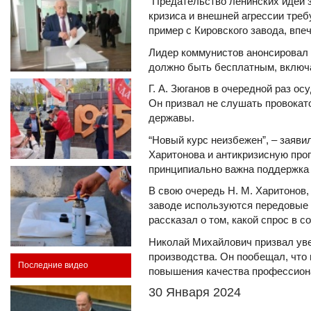
“Предательство ленинских идей з
кризиса и внешней агрессии треб
пример с Кировского завода, вп
Лидер коммунистов анонсировал 
должно быть бесплатным, включа
Г. А. Зюганов в очередной раз о
Он призвал не слушать провокат
державы.
“Новый курс неизбежен”, – заяв
Харитонова и антикризисную про
принципиально важна поддержка 
В свою очередь Н. М. Харитонов,
заводе используются передовые 
рассказал о том, какой спрос в с
Николай Михайлович призвал уве
производства. Он пообещал, что
Последние видео
повышения качества профессиона
30 Января 2024