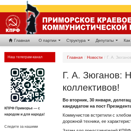
Главная
О партии
Структура
Депутаты
Как
Наш телеграм-канал
Главная
/
Новости
/
Г. А. Зюган
Г. А. Зюганов:
коллективов!
Во вторник, 30 января, делег
кандидатом на пост Президент
КПРФ Приморье — с
народом и для народа!
Коммунистов встретили с хлебом
дорожной техники, ее характерис
Следите за нашими
Затем для представителей КПРФ 