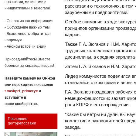
новостями, митингами и
рассказали о технологиях, в том
инициативами в Telegram!
зарубежными предприятиями.
- Оперативная информация
Особое внимание в ходе экскурс
- Обсуждение важных тем
принципов организации производс
- Возможность обратиться
кадров.
напрямую
Также Г. А. Зюганов и Н.М. Хари
- Анонсы встреч и акций
трудовых коллективах организов
дисциплины, а средняя зарплата
Присоединяйтесь! Вместе
боремся за справедливость!
Затем Г. А. Зюганов и Н.М. Хари
Лидер коммунистов поделился вп
Наведите камеру на QR-код
отличались открытиями и верны
или переходите по ссылке
t.me/kprf_primorye
и
Г.А. Зюганов поздравил рабочих 
вступайте в
немецко-фашистских захватчиков.
наше сообщество.
роли КПРФ в его возрождении.
“Какие бы ветры ни дули, вы нау
Последние
коллектив и руководителей предп
фоторепортажи
завода.