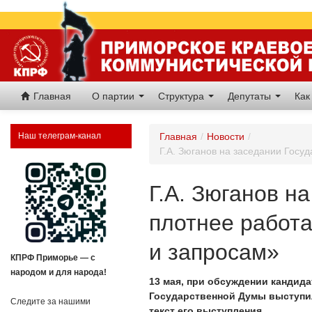
Главная
О партии
Структура
Депутаты
Как
Наш телеграм-канал
Главная
/
Новости
/
Г.А. Зюганов на заседании Госу
Г.А. Зюганов н
плотнее работа
и запросам»
КПРФ Приморье — с
народом и для народа!
13 мая, при обсуждении кандид
Государственной Думы выступи
Следите за нашими
текст его выступления.