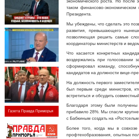
экономического роста. Но после 
таком финансово-экономическом 
Президента.
Мы убеждены, что сделать это по
развития, превышающего нынешн
позволяющая решить самые слож
координаторы министерств и ведом
Что касается конкретных кандид
воздержались при голосовании з
сформировал команду, способну
кандидатов на должности вице-пре
На должность первого заместителя
был первым среди министров, кт
встретиться и обсудить совместны
Благодаря этому были получены 
Газета Правда Приморья
прибавило 28%. Мы спасли крупней
с Бабкиным создать на «Ростсельм
Более того, когда мы в совхоз
профтехобразования, опытных поле