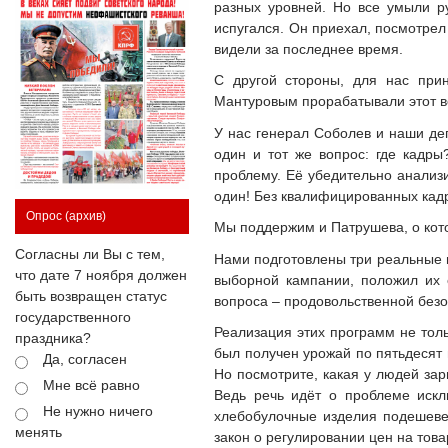
разных уровней. Но все умыли ру
испугался. Он приехал, посмотрел
видели за последнее время.
С другой стороны, для нас при
Мантуровым прорабатывали этот во
У нас генерал Соболев и наши де
один и тот же вопрос: где кадры
проблему. Её убедительно анализ
один! Без квалифицированных кад
Опрос
(архив)
Мы поддержим и Патрушева, о кото
Согласны ли Вы с тем,
Нами подготовлены три реальные п
что дате 7 ноября должен
выборной кампании, положил их 
быть возвращен статус
вопроса – продовольственной безо
государственного
Реализация этих программ не тол
праздника?
был получен урожай по пятьдесят ц
Да, согласен
Но посмотрите, какая у людей зарп
Мне всё равно
Ведь речь идёт о проблеме искл
Не нужно ничего
хлебобулочные изделия подешевел
менять
закон о регулировании цен на тов