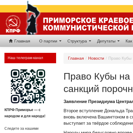
Главная
О партии
Структура
Депутаты
Как
Наш телеграм-канал
Главная
/
Новости
/
Право Кубы 
Право Кубы на 
санкций порочн
Заявление Президиума Центра
КПРФ Приморье — с
Второе вступление Дональда Тр
народом и для народа!
вновь включена Вашингтоном в с
выступает за твёрдое соблюдени
Следите за нашими
Народы мира безусловно вправе 