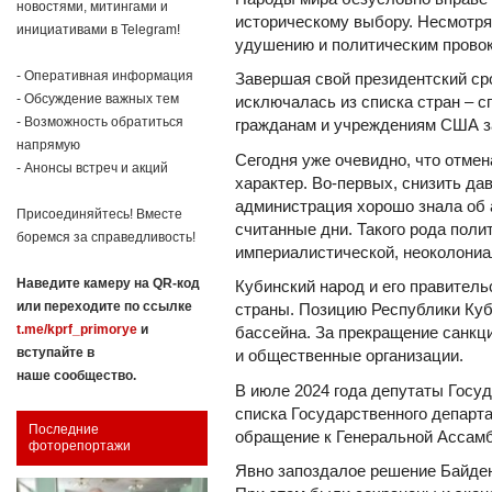
новостями, митингами и
историческому выбору. Несмотря
инициативами в Telegram!
удушению и политическим прово
- Оперативная информация
Завершая свой президентский сро
- Обсуждение важных тем
исключалась из списка стран – с
- Возможность обратиться
гражданам и учреждениям США за
напрямую
Сегодня уже очевидно, что отме
- Анонсы встреч и акций
характер. Во-первых, снизить да
администрация хорошо знала об 
Присоединяйтесь! Вместе
считанные дни. Такого рода пол
боремся за справедливость!
империалистической, неоколониа
Наведите камеру на QR-код
Кубинский народ и его правител
или переходите по ссылке
страны. Позицию Республики Куб
t.me/kprf_primorye
и
бассейна. За прекращение санкц
вступайте в
и общественные организации.
наше сообщество.
В июле 2024 года депутаты Госу
списка Государственного департ
Последние
обращение к Генеральной Ассам
фоторепортажи
Явно запоздалое решение Байден