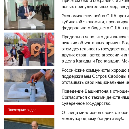
При этом были сохранены и экон
новых принудительных мер, введё
Экономическая война США против
кубинской экономики, провоциру
федерального бюджета США в про
Предельно ясно, что для включе
никаких объективных причин. В д
этом деятельность государства,
других стран, актов агрессии и 
в дела Канады и Гренландии, Ме
Российские коммунисты хорошо з
поддерживаем Остров Свободы в
отстаивать свои национальные и
Поведение Вашингтона в отношен
Согласиться с такими действиями
суверенное государство.
Последние видео
От лица миллионов своих сторон
международному бандитизму!»