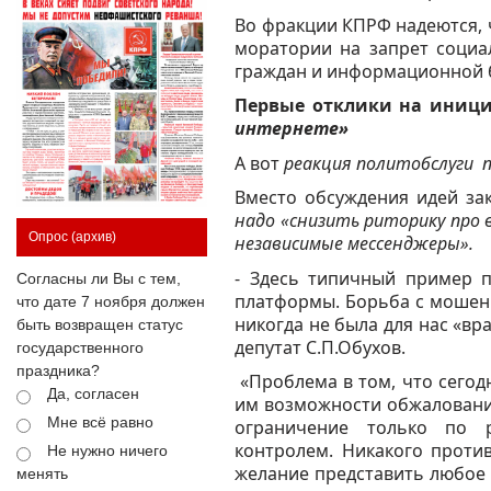
Во фракции КПРФ надеются, 
моратории
на запрет социа
граждан и информационной 
Первые отклики на иниц
интернете»
А вот
реакция политобслуги
п
Вместо обсуждения идей за
надо «снизить риторику про
Опрос
(архив)
независимые мессенджеры».
- Здесь типичный пример 
Согласны ли Вы с тем,
платформы. Борьба с мошенн
что дате 7 ноября должен
никогда не была для нас «в
быть возвращен статус
депутат С.П.Обухов.
государственного
праздника?
«Проблема в том, что сегод
Да, согласен
им возможности обжалования
Мне всё равно
ограничение только по 
контролем. Никакого проти
Не нужно ничего
желание представить любое 
менять