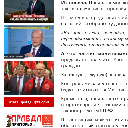
Из новелл.
Предлагаемое ко
также получение от провайде
По мнению представителей
согласий на обработку данны
«На наш взгляд, очевидно
переподписывать, поэтому м
Разумеется, на основании за
А что насчёт мониторинг
предлагает наделить Упол
граждан.
За общую (текущую) реализа
Контроль же за деятельность
будут отчитываться Минциф
Кроме того, предлагается пр
Газета Правда Приморья
в противоречие с иными пр
законопроектом КПРФ.
В настоящий момент иници
обязательный этап перед вн