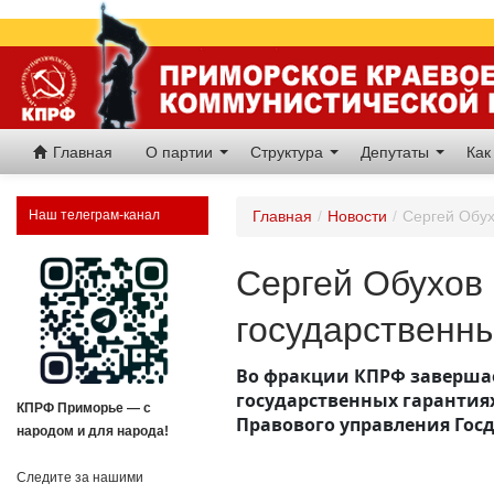
Главная
О партии
Структура
Депутаты
Как
Наш телеграм-канал
Главная
/
Новости
/
Сергей Обух
Сергей Обухов
государственн
Во фракции КПРФ завершае
государственных гарантия
КПРФ Приморье — с
Правового управления Госд
народом и для народа!
Следите за нашими