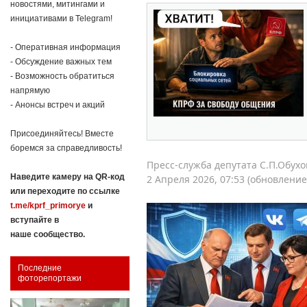
новостями, митингами и
инициативами в Telegram!
- Оперативная информация
- Обсуждение важных тем
- Возможность обратиться
напрямую
- Анонсы встреч и акций
Присоединяйтесь! Вместе
боремся за справедливость!
Пресс-служба депутата С.П.Обух
Наведите камеру на QR-код
2 Апреля 2026, 07:53 (обновление:
или переходите по ссылке
t.me/kprf_primorye
и
вступайте в
наше сообщество.
Последние
фоторепортажи