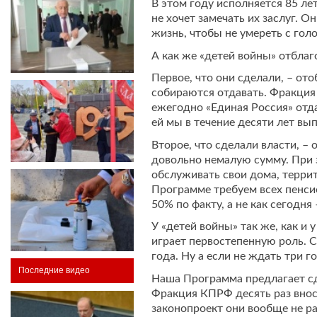
В этом году исполняется 85 ле
не хочет замечать их заслуг. 
жизнь, чтобы не умереть с голо
А как же «детей войны» отблаг
Первое, что они сделали, – от
собираются отдавать. Фракция
ежегодно «Единая Россия» отдал
ей мы в течение десяти лет в
Второе, что сделали власти, – 
довольно немалую сумму. При 
обслуживать свои дома, террит
Программе требуем всех пенси
50% по факту, а не как сегодн
У «детей войны» так же, как и
играет первостепенную роль. С
года. Ну а если не ждать три г
Последние видео
Наша Программа предлагает сде
Фракция КПРФ десять раз вноси
законопроект они вообще не р