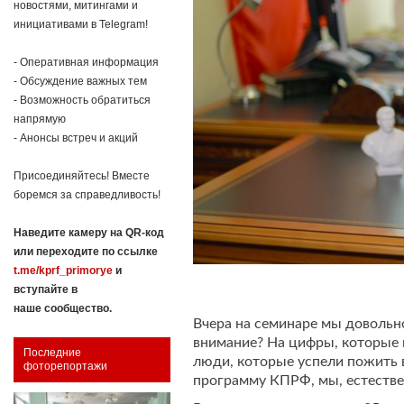
новостями, митингами и
инициативами в Telegram!
- Оперативная информация
- Обсуждение важных тем
- Возможность обратиться
напрямую
- Анонсы встреч и акций
Присоединяйтесь! Вместе
боремся за справедливость!
Наведите камеру на QR-код
или переходите по ссылке
t.me/kprf_primorye
и
вступайте в
наше сообщество.
Вчера на семинаре мы довольн
внимание? На цифры, которые в
Последние
люди, которые успели пожить 
фоторепортажи
программу КПРФ, мы, естестве