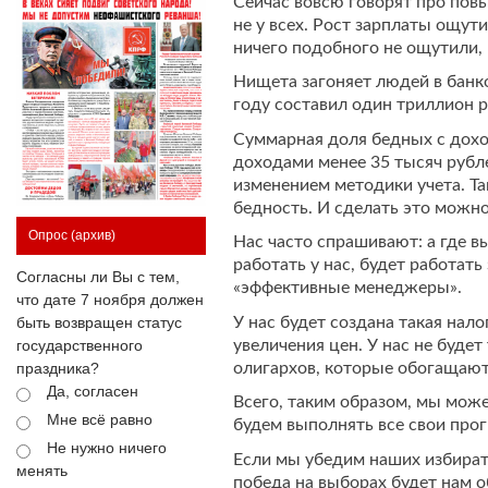
Сейчас вовсю говорят про пов
не у всех. Рост зарплаты ощут
ничего подобного не ощутили, 
Нищета загоняет людей в банко
году составил один триллион р
Суммарная доля бедных с дохо
доходами менее 35 тысяч рубле
изменением методики учета. Та
бедность. И сделать это можно
Опрос
(архив)
Нас часто спрашивают: а где в
работать у нас, будет работат
Согласны ли Вы с тем,
«эффективные менеджеры».
что дате 7 ноября должен
У нас будет создана такая нал
быть возвращен статус
увеличения цен. У нас не буде
государственного
олигархов, которые обогащаютс
праздника?
Да, согласен
Всего, таким образом, мы може
Мне всё равно
будем выполнять все свои про
Не нужно ничего
Если мы убедим наших избират
менять
победа на выборах будет нам о