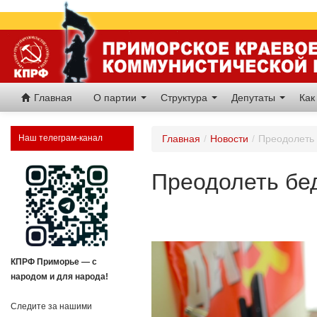
Главная
О партии
Структура
Депутаты
Как
Наш телеграм-канал
Главная
/
Новости
/
Преодолеть 
Преодолеть бе
КПРФ Приморье — с
народом и для народа!
Следите за нашими