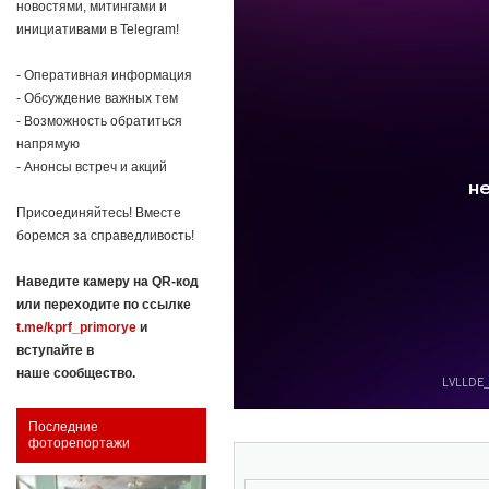
новостями, митингами и
инициативами в Telegram!
- Оперативная информация
- Обсуждение важных тем
- Возможность обратиться
напрямую
- Анонсы встреч и акций
Присоединяйтесь! Вместе
боремся за справедливость!
Наведите камеру на QR-код
или переходите по ссылке
t.me/kprf_primorye
и
вступайте в
наше сообщество.
Последние
фоторепортажи