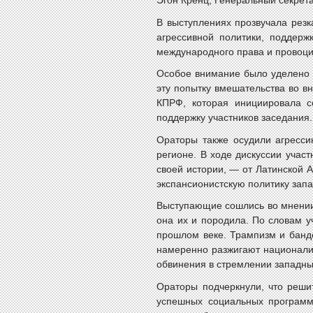
Эгон Кренц, Генеральный секрет
В выступлениях прозвучала резк
агрессивной политики, поддер
международного права и провоци
Особое внимание было уделено 
эту попытку вмешательства во в
КПРФ, которая инициировала с
поддержку участников заседания.
Ораторы также осудили агресси
регионе. В ходе дискуссии уча
своей истории, — от Латинской 
экспансионистскую политику зап
Выступающие сошлись во мнении
она их и породила. По словам уч
прошлом веке. Трампизм и банд
намеренно разжигают национализ
обвинения в стремлении западных
Ораторы подчеркнули, что реши
успешных социальных программ 