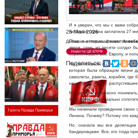
И я уверен, что мы с вами собр
25 Мая 2026
любимая страна заплатила 27 ми
Пока, в истории, фашистов поб
Добавлено пользователем:
Алекса
зверя, семь из десяти солдат б
Новости ЦК КПРФ
поработившее всю Европу, и попы
Поделиться:
Но, англосаксы не успокоились.
которая была образцом жизни д
самолеты, ракеты, корабли, где 
нацистское логово, распустившее
Мы должны прекрасно понимать, 
того, чтобы максимально сплотит
Мы начинали проведение своих ф
Газета Правда Приморья
Ленина. Почему? Потому что каж
Но, сначала мы все делегации
бандеровцами. Все, кто тогда при