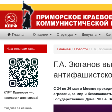
Главная
О партии
Структура
Депутаты
Как
Наш телеграм-канал
Главная
/
Новости
/
Г.А. Зюгано
Г.А. Зюганов в
антифашистско
С 24 по 26 мая в Москве прохо
КПРФ Приморье — с
агрессии, за мир и безопаснос
народом и для народа!
Государственной Думе РФ Г.А. З
Следите за нашими