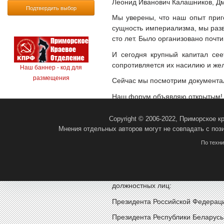
Леонид Иванович Калашников, Дм
Подтвердить выбор
Мы уверены, что наш опыт приг
сущность империализма, мы разв
сто лет. Было организовано поч
И сегодня крупный капитал сее
сопротивляется их насилию и же
Наш баннер - код для
размещения
Сейчас мы посмотрим документа
Наш форум объявляю открытым!
***
Copyright © 2006-2022, Приморское 
До начала форума на большом 
Мнения отдельных авторов могут не совпадать с поз
"Красная линия". Участники п
По техн
украинского режима. В зале во
борьбе с неонацистскими идеями
На пленарном заседании первы
должностных лиц:
Президента Российской Федераци
Президента Республики Беларусь 