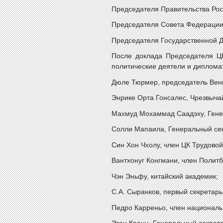
Председателя Правительства Ро
Председателя Совета Федерации
Председателя Государственной 
После доклада Председателя Ц
политические деятели и диплома
Дюле Тюрмер, председатель Венг
Энрике Орта Гонсалес, Чрезвыча
Махмуд Мохаммад Саадэху, Гене
Солли Мапаила, Генеральный се
Син Хон Чхолу, член ЦК Трудово
Вантхонуг Конгмани, член Полит
Чэн Эньфу, китайский академик;
С.А. Сыранков, первый секретар
Педро Карреньо, член националь