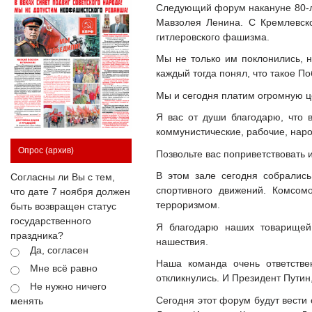
Следующий форум накануне 80-ле
Мавзолея Ленина. С Кремлевско
гитлеровского фашизма.
Мы не только им поклонились, 
каждый тогда понял, что такое П
Мы и сегодня платим огромную це
Я вас от души благодарю, что 
коммунистические, рабочие, нар
Опрос
(архив)
Позвольте вас поприветствовать 
В этом зале сегодня собрались
Согласны ли Вы с тем,
спортивного движений. Комсом
что дате 7 ноября должен
терроризмом.
быть возвращен статус
государственного
Я благодарю наших товарищей,
праздника?
нашествия.
Да, согласен
Наша команда очень ответствен
Мне всё равно
откликнулись. И Президент Путин
Не нужно ничего
Сегодня этот форум будут вест
менять