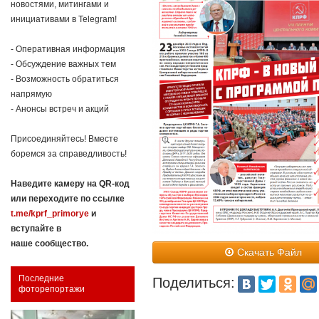
новостями, митингами и
инициативами в Telegram!
- Оперативная информация
- Обсуждение важных тем
- Возможность обратиться
напрямую
- Анонсы встреч и акций
Присоединяйтесь! Вместе
боремся за справедливость!
Наведите камеру на QR-код
или переходите по ссылке
t.me/kprf_primorye
и
вступайте в
наше сообщество.
Скачать Файл
Последние
Поделиться:
фоторепортажи