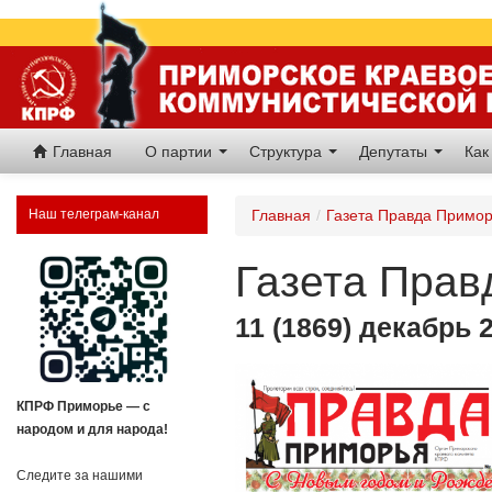
Главная
О партии
Структура
Депутаты
Как
Наш телеграм-канал
Главная
/
Газета Правда Примо
Газета Прав
11 (1869) декабрь 
КПРФ Приморье — с
народом и для народа!
Следите за нашими