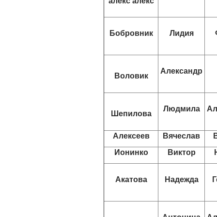
алекс алекс
Бобровник
Лидия
Александр
Воловик
Людмила
Ал
Шепилова
Алексеев
Вячеслав
Ионинко
Виктор
Акатова
Надежда
Г