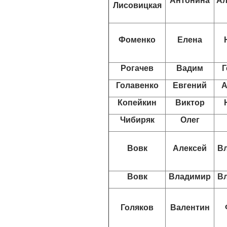
Антонина
Ал
Лисовицкая
Фоменко
Елена
Рогачев
Вадим
Г
Голавенко
Евгений
А
Копейкин
Виктор
Чибиряк
Олег
Вовк
Алексей
В
Вовк
Владимир
В
Голяков
Валентин