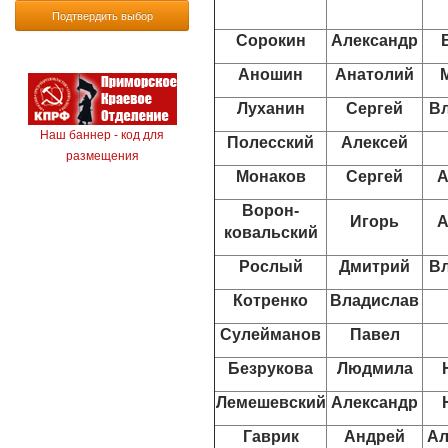
Подтвердить выбор
Сорокин
Александр
Аношин
Анатолий
Луханин
Сергей
В
Наш баннер - код для
Полесский
Алексей
размещения
Монаков
Сергей
А
Ворон-
Игорь
А
ковальский
Рослый
Дмитрий
В
Котренко
Владислав
Сулейманов
Павел
Безрукова
Людмила
Лемешевский
Александр
Гаврик
Андрей
Ал