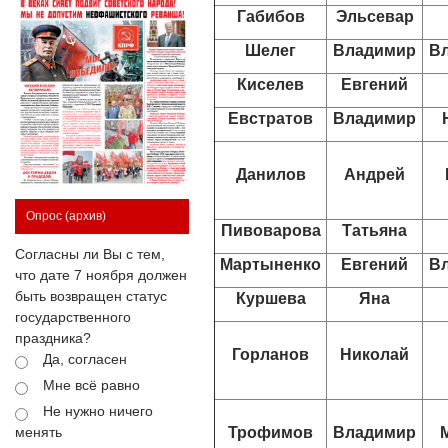
Габибов
Эльсевар
Шелег
Владимир
В
Киселев
Евгений
Евстратов
Владимир
Данилов
Андрей
Опрос
(архив)
Пивоварова
Татьяна
Согласны ли Вы с тем,
Мартыненко
Евгений
В
что дате 7 ноября должен
быть возвращен статус
Куршева
Яна
государственного
праздника?
Горланов
Николай
Да, согласен
Мне всё равно
Не нужно ничего
Трофимов
Владимир
менять