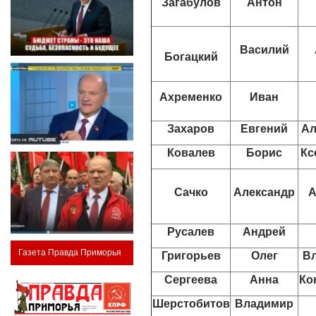
Загабулов
Антон
Василий
Богацкий
Ахременко
Иван
Захаров
Евгений
Ал
Ковалев
Борис
Кс
Сачко
Александр
А
Русалев
Андрей
Газета Правда Приморья
Григорьев
Олег
В
Сергеева
Анна
Ко
Шерстобитов
Владимир