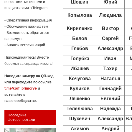
Шошин
Юрий
новостями, митингами и
инициативами в Telegram!
Копылова
Людмила
- Оперативная информация
- Обсуждение важных тем
Кириленко
Виктор
- Возможность обратиться
Белов
Сергей
Г
напрямую
- Анонсы встреч и акций
Глебов
Александр
Присоединяйтесь! Вместе
Голубка
Иван
боремся за справедливость!
Ибашев
Тахир
Наведите камеру на QR-код
Кочугова
Наталья
или переходите по ссылке
Куликов
Геннадий
t.me/kprf_primorye
и
вступайте в
Ляшенко
Евгений
наше сообщество.
Телелюева
Надежда
Последние
Шукевич
Александр
Вл
фоторепортажи
Акимов
Андрей