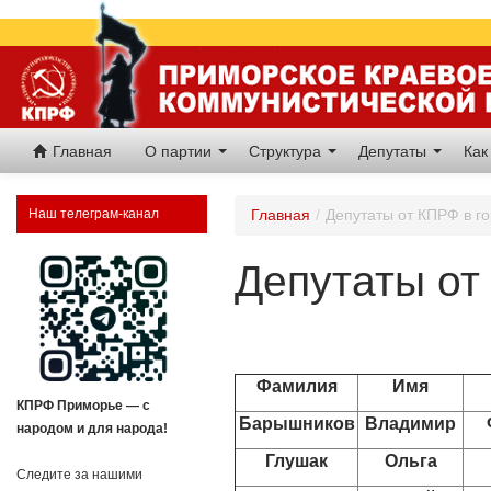
Главная
О партии
Структура
Депутаты
Как
Наш телеграм-канал
Главная
/
Депутаты от КПРФ в г
Депутаты от
Фамилия
Имя
КПРФ Приморье — с
Барышников
Владимир
народом и для народа!
Глушак
Ольга
Следите за нашими