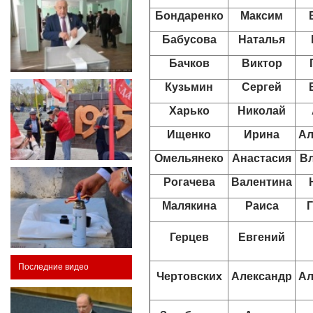
Бондаренко
Максим
Бабусова
Наталья
Бачков
Виктор
Кузьмин
Сергей
Харько
Николай
Ищенко
Ирина
Ал
Омельянеко
Анастасия
В
Рогачева
Валентина
Малякина
Раиса
Герцев
Евгений
Последние видео
Чертовских
Александр
Ал