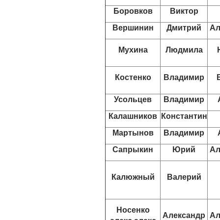
Боровков
Виктор
Вершинин
Дмитрий
Ал
Мухина
Людмила
Костенко
Владимир
Усольцев
Владимир
Калашников
Константин
Мартынов
Владимир
Сапрыкин
Юрий
Ал
Калюжный
Валерий
Носенко
Александр
Ал