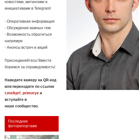
новостями, митингами и
инициативами в Telegram!
- Оперативная информация
- Обсуждение важных тем
- Возможность обратиться
напрямую
- Анонсы встреч и акций
Присоединяйтесь! Вместе
боремся за справедливость!
Наведите камеру на QR-код
или переходите по ссылке
t.me/kprf_primorye
и
вступайте в
наше сообщество.
Последние
фоторепортажи