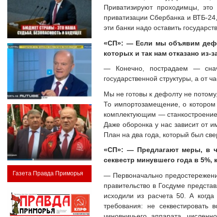
Приватизируют проходимцы, это 
приватизации Сбербанка и ВТБ-24,
эти банки надо оставить государс
«СП»: — Если мы объявим дефо
которых и так нам отказано из-
— Конечно, пострадаем — снач
государственной структуры, а от ча
Мы не готовы к дефолту не потому,
То импортозамещение, о котором т
комплектующим — станкостроение,
Даже оборонка у нас зависит от 
План на два года, который был све
«СП»: — Предлагают меры, в ч
секвестр минувшего года в 5%,
Газета Правда Приморья
— Первоначально предостережени
правительство в Госдуме представ
исходили из расчета 50. А когд
требования: не секвестировать
чиновничьего аппарата, численн