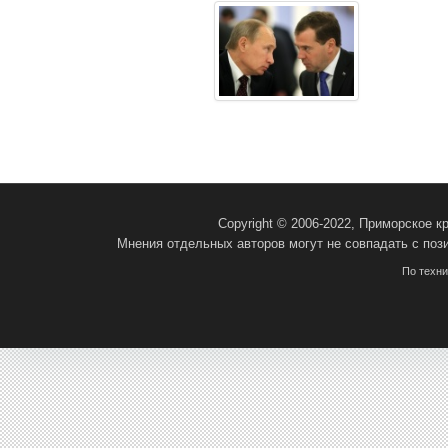
Copyright © 2006-2022, Приморское 
Мнения отдельных авторов могут не совпадать с поз
По техн