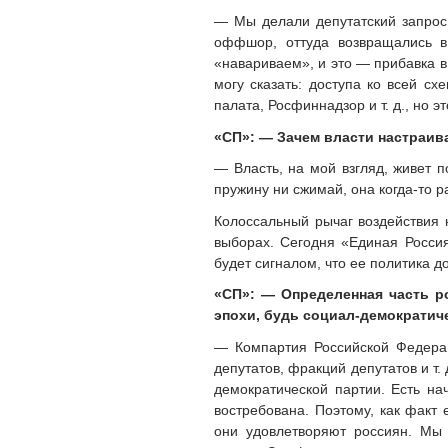
— Мы делали депутатский запрос, 
оффшор, оттуда возвращались в
«навариваем», и это — прибавка в 
могу сказать: доступа ко всей с
палата, Росфиннадзор
и т. д.
, но э
«СП»: — Зачем власти настраив
— Власть, на мой взгляд, живет п
пружину ни сжимай, она когда-то р
Колоссальный рычаг воздействия 
выборах. Сегодня «Единая Россия
будет сигналом, что ее политика д
«СП»: — Определенная часть р
эпохи, будь социал-демократиче
— Компартия Российской Федерац
депутатов, фракций депутатов
и т. 
демократической партии. Есть нач
востребована. Поэтому, как факт 
они удовлетворяют россиян. Мы 