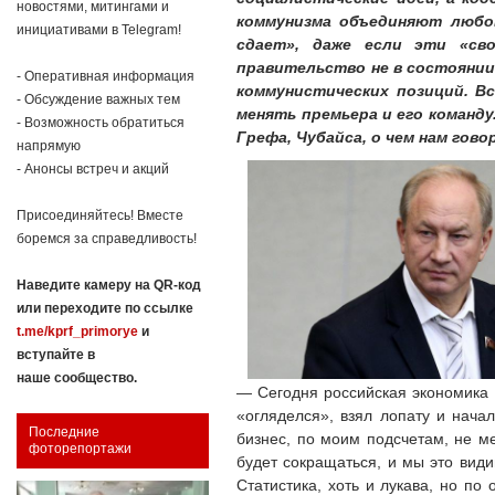
новостями, митингами и
коммунизма объединяют любов
инициативами в Telegram!
сдает», даже если эти «св
правительство не в состоянии
- Оперативная информация
коммунистических позиций. Вс
- Обсуждение важных тем
менять премьера и его команду
- Возможность обратиться
Грефа, Чубайса, о чем нам гов
напрямую
- Анонсы встреч и акций
Присоединяйтесь! Вместе
боремся за справедливость!
Наведите камеру на QR-код
или переходите по ссылке
t.me/kprf_primorye
и
вступайте в
наше сообщество.
— Сегодня российская экономика в
«огляделся», взял лопату и нача
Последние
бизнес, по моим подсчетам, не м
фоторепортажи
будет сокращаться, и мы это види
Статистика, хоть и лукава, но по