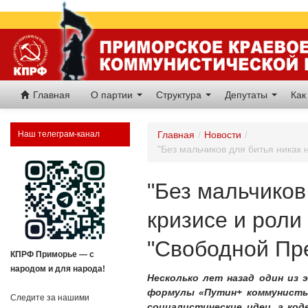
Главная
О партии
Структура
Депутаты
Как
Наш телеграм-канал
Главная
/
Новости
/
"Без мальчиков для битья никак
"Без мальчиков
кризисе и роли
"Свободной Пр
КПРФ Приморье — с
народом и для народа!
Несколько лет назад один из 
формулы «Путин+ коммунисты»
Следите за нашими
социалистические идеи, а ко