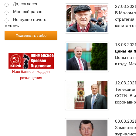
Да, согласен
27.03.20
Мне всё равно
В Малом з
стратегия
Не нужно ничего
капитал с
менять
Подтвердить выбор
13.03.20
цены на 
Цены на п
к году. Ме
Наш баннер - код для
размещения
12.03.20
Телеканал
CGTN. В и
коронавир
03.03.20
Заместите
журналис