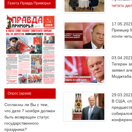
Газета Правда Приморья
читать да
17.05.20
Премьер М
почти чет
03.04.20
Тегеран з
заявил аг
Моджтаба 
Опрос
(архив)
29.03.20
В США, сп
Согласны ли Вы с тем,
предшеств
что дате 7 ноября должен
собирался
быть возвращен статус
конференц
государственного
праздника?