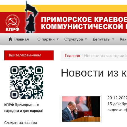
Главная
О партии
Структура
Депутаты
Как
Наш телеграм-канал
Главная
/
Новости из категории
Новости из 
20.12.20
15 декабр
КПРФ Приморье — с
видеоконф
народом и для народа!
Следите за нашими