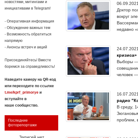
новостями, митингами и
06.09.20
инициативами в Telegram!
Доктор по
вокруг эл
- Оперативная информация
Вассерман
- Обсуждение важных тем
недавно «
- Возможность обратиться
напрямую
- Анонсы встреч и акций
24.07.20
кризиса»
Присоединяйтесь! Вместе
Выборы — 
боремся за справедливость!
совещание
человек —
Наведите камеру на QR-код
или переходите по ссылке
t.me/kprf_primorye
и
16.07.20
вступайте в
радио "К
наше сообщество.
В среду, 
Зюгановым
проблем, 
Последние
фоторепортажи
Записей нет