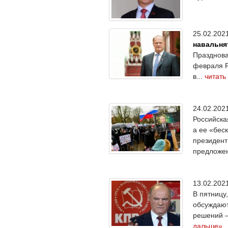
25.02.20
навальня
Празднова
февраля Р
в...
читать
24.02.20
Российска
а ее «бес
президент
предложе
13.02.20
В пятницу
обсуждают
решений —
дальше»