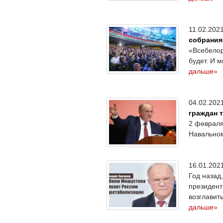
11.02.20
собрания
«Всебелор
будет. И 
дальше»
04.02.20
граждан 
2 февраля
Навальном
16.01.20
Год назад
президент
возглавит
дальше»