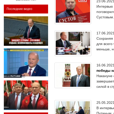
23.06.20
Интервью 
Последние видео
поговорил
Сустовым.
17.06.20
Сохраняя 
для всего
меньше, н
16.06.20
победы н
Накануне 
завершает
силой в ст
25.05.20
В интервь
Путиным, 