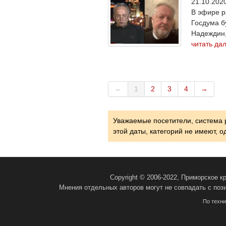
21.10.20
В эфире р
Госдума б
Надеждин,
читать да
←
1
2
3
4
→
Уважаемые посетители, система 
этой даты, категорий не имеют, 
Copyright © 2006-2022, Приморское 
Мнения отдельных авторов могут не совпадать с поз
По техн