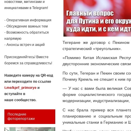
новостями, митингами и
инициативами в Telegram!
- Оперативная информация
- Обсуждение важных тем
- Возможность обратиться
напрямую
Тегеране же договор с Пекином
- Анонсы встреч и акций
стратегический «треугольник».
Присоединяйтесь! Вместе
«Помимо Китая Исламская Респуб
боремся за справедливость!
двусторонние экономические связи
По сути, Тегеран и Пекин своим с
Наведите камеру на QR-код
Почему Кремль не спешит к ним п
или переходите по ссылке
t.me/kprf_primorye
и
— У нас с вами была великая Сов
вступайте в
форме социалистического госуд
наше сообщество.
модернизации, индустриализации, 
С нас брала пример вся планета
Последние
планированию и социальным про
фоторепортажи
уникальные станки в Германию и 