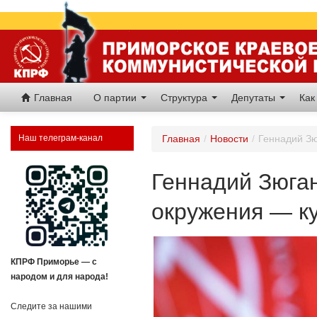
Главная
О партии
Структура
Депутаты
Как
Наш телеграм-канал
Главная
/
Новости
/
Геннадий Зю
Геннадий Зюган
окружения — ку
КПРФ Приморье — с
народом и для народа!
Следите за нашими