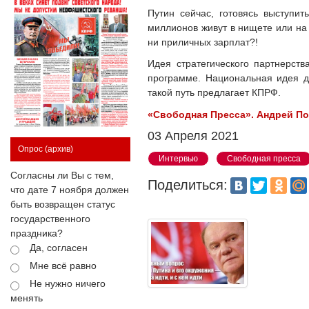
Путин сейчас, готовясь выступи
миллионов живут в нищете или на
ни приличных зарплат?!
Идея стратегического партнерст
программе. Национальная идея дл
такой путь предлагает КПРФ.
«Свободная Пресса». Андрей П
03 Апреля 2021
Опрос
(архив)
Интервью
Свободная пресса
Согласны ли Вы с тем,
Поделиться:
что дате 7 ноября должен
быть возвращен статус
государственного
праздника?
Да, согласен
Мне всё равно
Не нужно ничего
менять