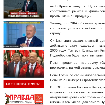
— В Кремле мечутся. Путин пыт
собственных рынков и финансов
промышленной продукции.
Замечу, что США объявили врагам
состоянии угомонить любого прот
страну.
Си Цзиньпин сказал: главный це
добиться с таким подходом — выв
2030 году. Так вот, Компартия К
Поднебесная будет могучим, циви
Пекин продвигает программу «О
программа, на мой взгляд, развив
Если Путин со своим либеральным
Если же он выберет стратегическо
Газета Правда Приморья
В ШОС, помимо России и Китая, в
открывает огромные возможно
американизированного толка — с 
гибель, в том числе, для самого Пу