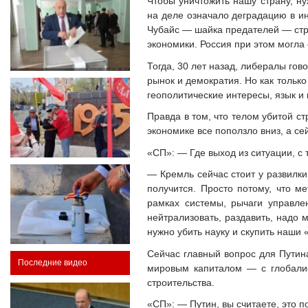
Чтобы уничтожить нашу страну, н
на деле означало деградацию в ин
Чубайс — шайка предателей — стр
экономики. Россия при этом могла 
Тогда, 30 лет назад, либералы гов
рынок и демократия. Но как только
геополитические интересы, язык и 
Правда в том, что телом убитой с
экономике все поползло вниз, а с
«СП»: — Где выход из ситуации, с
— Кремль сейчас стоит у развилки
получится. Просто потому, что 
рамках системы, рычаги управл
нейтрализовать, раздавить, надо 
нужно убить науку и скупить наши 
Сейчас главный вопрос для Путина
Последние видео
мировым капиталом — с глобалис
строительства.
«СП»: — Путин, вы считаете, это 