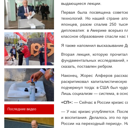
выдающиеся лекции.
Первая была посвящена советск
технологий. Но нашей стране ат
японцев, разом спалив 250 тыся
дипломатия: в Америке всерьез п
классное образование спасли нас т
Я также напомнил высказывание Дж
Вторая лекция, которую прочитал
фундаментальных исследований, не
сказать, поставлен ребром.
Наконец, Жорес Алферов рассказ
раскритиковал капиталистическу
подчеркнул тогда: в США был чудо
Лишь социализм — система, в осно
«СП»:
— Сейчас в России кризис 
Последние видео
— У нас кризис углубляется. Посл
и воспитания. Делалось это по п
России на переходный период». На