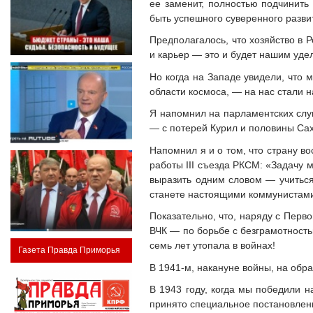
ее заменит, полностью подчинить
быть успешного суверенного разви
Предполагалось, что хозяйство в 
и карьер — это и будет нашим уде
Но когда на Западе увидели, что 
области космоса, — на нас стали 
Я напомнил на парламентских слу
— с потерей Курил и половины Са
Напомнил я и о том, что страну во
работы III съезда РКСМ: «Задачу
выразить одним словом — учиться»
станете настоящими коммунистам
Показательно, что, наряду с Перв
ВЧК — по борьбе с безграмотность
семь лет утопала в войнах!
Газета Правда Приморья
В 1941-м, накануне войны, на обр
В 1943 году, когда мы победили н
принято специальное постановлени