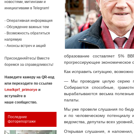
новостями, митингами и
инициативами в Telegram!
- Оперативная информация
- Обсуждение важных тем
- Возможность обратиться
напрямую
- Анонсы встреч и акций
образование составляет 5% ВВ
Присоединяйтесь! Вместе
прогрессирующее экономическое от
боремся за справедливость!
Как исправить ситуацию, возможн
Наведите камеру на QR-код
— Мы проводим целую серию п
или переходите по ссылке
Собираются способные, грамот
t.me/kprf_primorye
и
вырабатываются весьма полезные 
вступайте в
палаты.
наше сообщество.
Мы уже провели слушания по бюдж
и по человеческому потенциалу 
Последние
ведомства, депутаты всех уровней
фоторепортажи
Открывая слушания, я напомнил, 