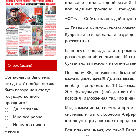
или сирот, или с одной мамой. 
полноценные граждане — граждане
«СП»:
— Сейчас власть действует 
— Главным уничтожителем советск
Кудриным распродала и изуродов
рассказывал.
В первую очередь они стремили
разносторонний специалист. И во
буквально вытесняли из отечестве
Опрос
(архив)
По плану ВБ, ненужными были объ
Согласны ли Вы с тем,
некому учить детей! Да еще ввели
что дате 7 ноября должен
вообще предложил из 18 базовых 
быть возвращен статус
Это физкультура (раб должен бы
государственного
история (изложенная так, что в не
праздника?
Мы, коммунисты, восстали против
Да, согласен
системы, и мы с Жоресом Алферов
Мне всё равно
школа уже три десятка лет продол
Не нужно ничего
Вся планета знает, кто такой Гаг
менять