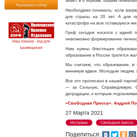
знают и о Жукове, нашем гениальн
Подтвердить выбор
Необходимо понимать: если взорва
для страны на 20 лет. А для ли
катастрофа на всю оставшуюся жи
Греф сегодня носится с идеей т
невозможно формирование личнос
Наш баннер - код для
размещения
Нам нужны блестящее образован
образование в России тратятся жа
Мы считаем, что образование, в
минимум вдвое. Молодым людям, кр
Все это прописано в нашей парти
— за Сильную, Справедливую, С
деградации, к которым подталкива
«Свободная Пресса». Андрей П
27 Марта 2021
Интервью
Свободная пресса
Поделиться: