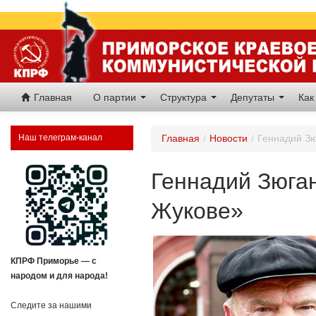
Главная
О партии
Структура
Депутаты
Как
Наш телеграм-канал
Главная
/
Новости
/
Геннадий Зю
Геннадий Зюган
Жукове»
КПРФ Приморье — с
народом и для народа!
Следите за нашими