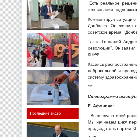
"Есть реальное решени
голосования поддержат
Комментируя ситуацию 
Донбасса. Он заявил 
советское время. "Донба
Также Геннадий Андрее
революции". Он заявил
КПРФ.
Касаясь распространени
добровольной и провод
систему здравоохранен
***
Стенограмма выступл
Е. Афонина:
Последние видео
- Всех слушателей рад
Мы начинаем цикл пере
председатель партии КП