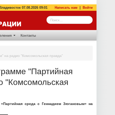
адивосток 07.08.2026 09:01
Написать нам
|
Войти
деления
Контакты
" на радио "Комсомольская правда"
грамме "Партийная
о "Комсомольская
 «Партийная среда с Геннадием Зюгановым» на