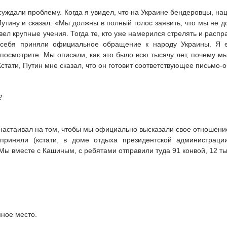
суждали проблему. Когда я увидел, что на Украине бендеровцы, на
тину и сказал: «Мы должны в полный голос заявить, что мы не доп
вел крупные учения. Тогда те, кто уже намерился стрелять и распр
 себя приняли официальное обращение к народу Украины. Я ег
 посмотрите. Мы описали, как это было всю тысячу лет, почему м
Кстати, Путин мне сказал, что он готовит соответствующее письмо
?
 я настаивал на том, чтобы мы официально высказали свое отношени
приняли (кстати, в доме отдыха президентской администраци
ы вместе с Кашиным, с ребятами отправили туда 91 конвой, 12 ты
пное место.