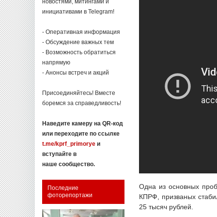
новостями, митингами и
инициативами в Telegram!
- Оперативная информация
- Обсуждение важных тем
- Возможность обратиться
напрямую
- Анонсы встреч и акций
Присоединяйтесь! Вместе
боремся за справедливость!
Наведите камеру на QR-код
или переходите по ссылке
t.me/kprf_primorye
и
вступайте в
наше сообщество.
Одна из основных проб
Последние
фоторепортажи
КПРФ, призваных стаби
25 тысяч рублей.