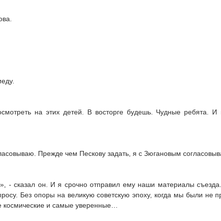
ова.
иеду.
смотреть на этих детей. В восторге будешь. Чудные ребята. И
огласовываю. Прежде чем Пескову задать, я с Зюгановым согласовыв
ю», - сказал он. И я срочно отправил ему наши материалы съезда
просу. Без опоры на великую советскую эпоху, когда мы были не
е космические и самые уверенные…