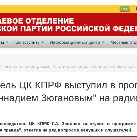
Вл
RSS
аты
Как вступить
Информационный центр
Местные от
Ф выступил в программе "Партийная среда с Геннадием Зюгановым
ель ЦК КПРФ выступил в про
еннадием Зюгановым" на ради
редседатель ЦК КПРФ Г.А. Зюганов выступил в программе
 правда", ответив на ряд вопросов ведущих и слушателей.