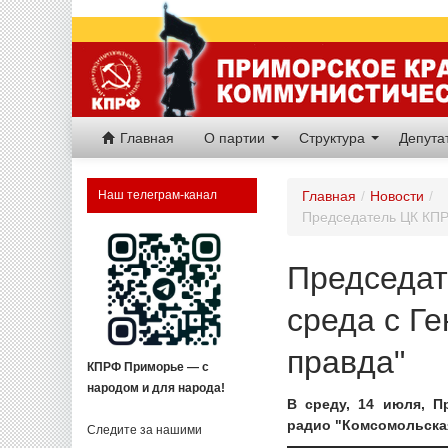
Главная
О партии
Структура
Депут
Наш телеграм-канал
Главная
/
Новости
/
Председатель ЦК КПР
Председат
среда с Г
правда"
КПРФ Приморье — с
народом и для народа!
В среду, 14 июля, П
радио "Комсомольская
Следите за нашими