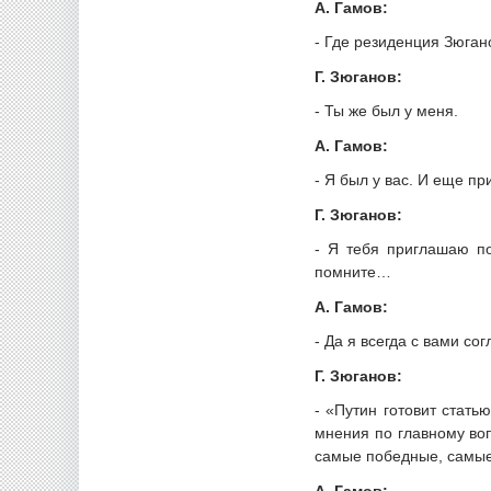
А. Гамов:
- Где резиденция Зюган
Г. Зюганов:
- Ты же был у меня.
А. Гамов:
- Я был у вас. И еще пр
Г. Зюганов:
- Я тебя приглашаю по
помните…
А. Гамов:
- Да я всегда с вами с
Г. Зюганов:
- «Путин готовит стать
мнения по главному во
самые победные, самы
А. Гамов: