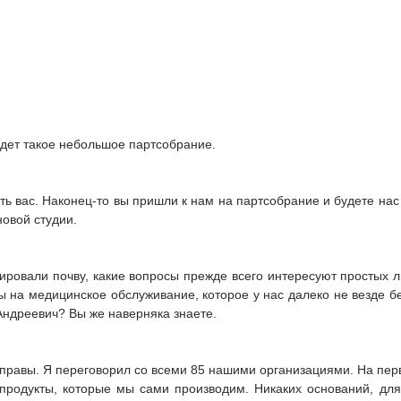
будет такое небольшое партсобрание.
ать вас. Наконец-то вы пришли к нам на партсобрание и будете нас
новой студии.
ровали почву, какие вопросы прежде всего интересуют простых л
ы на медицинское обслуживание, которое у нас далеко не везде бес
Андреевич? Вы же наверняка знаете.
правы. Я переговорил со всеми 85 нашими организациями. На перв
 продукты, которые мы сами производим. Никаких оснований, для