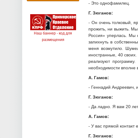
- Это однофамилец.
Г. Зюганов:
- Он очень толковый, я
прожить, ни выжить. Мы
Наш баннер - код для
Россия» уперлась. Мы 
размещения
запихнуть в собственн
меня возмутило. Шумел
иностранные, 40 своих.
реализуют программу.
необходимости вполне в
А. Гамов:
- Геннадий Андреевич, 
Г. Зюганов:
- Да ладно. Я вам 20 ле
А. Гамов:
- У вас прямой контакт
Г. Зюганов: