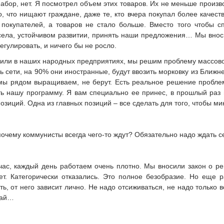
абор, нет. Я посмотрел объем этих товаров. Их не меньше производ
го, что нищают граждане, даже те, кто вчера покупал более качест
покупателей, а товаров не стало больше. Вместо того чтобы с
ела, устойчивом развитии, принять наши предложения… Мы вносил
егулировать, и ничего бы не росло.
или в наших народных предприятиях, мы решим проблему массового
ь сети, на 90% они иностранные, будут ввозить морковку из Ближн
 мы рядом выращиваем, не берут. Есть реальное решение пробле
ть нашу программу. Я вам специально ее принес, в прошлый раз
позиций. Одна из главных позиций – все сделать для того, чтобы 
почему коммунисты всегда чего-то ждут? Обязательно надо ждать 
йчас, каждый день работаем очень плотно. Мы вносили закон о р
т. Категорически отказались. Это полное безобразие. Но еще р
ь, от него зависит лично. Не надо отсиживаться, не надо только 
тай…