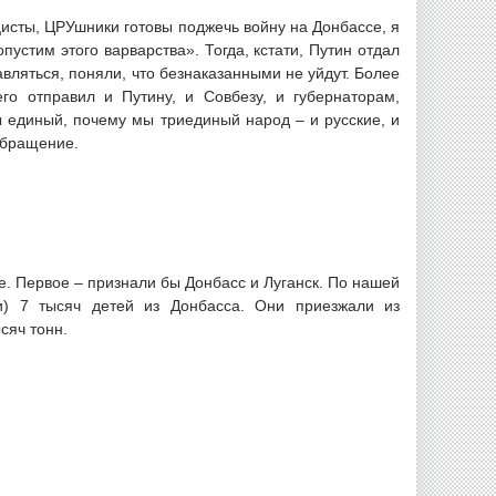
цисты, ЦРУшники готовы поджечь войну на Донбассе, я
устим этого варварства». Тогда, кстати, Путин отдал
авляться, поняли, что безнаказанными не уйдут. Более
о отправил и Путину, и Совбезу, и губернаторам,
ы единый, почему мы триединый народ – и русские, и
-обращение.
е. Первое – признали бы Донбасс и Луганск. По нашей
и) 7 тысяч детей из Донбасса. Они приезжали из
сяч тонн.