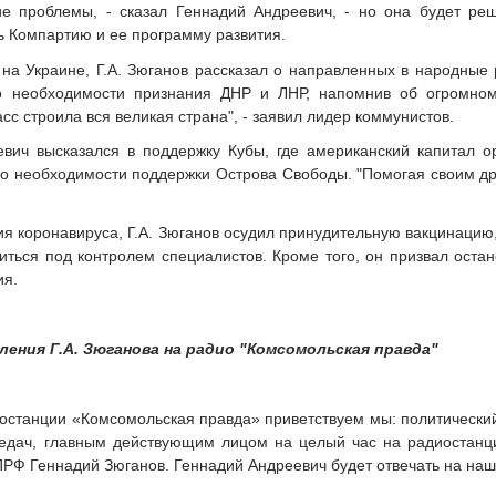
е проблемы, - сказал Геннадий Андреевич, - но она будет реш
ь Компартию и ее программу развития.
на Украине, Г.А. Зюганов рассказал о направленных в народные
о необходимости признания ДНР и ЛНР, напомнив об огромно
сс строила вся великая страна", - заявил лидер коммунистов.
вич высказался в поддержку Кубы, где американский капитал о
 о необходимости поддержки Острова Свободы. "Помогая своим др
я коронавируса, Г.А. Зюганов осудил принудительную вакцинацию,
иться под контролем специалистов. Кроме того, он призвал оста
ия.
ения Г.А. Зюганова на радио "Комсомольская правда"
иостанции «Комсомольская правда» приветствуем мы: политически
дач, главным действующим лицом на целый час на радиостанци
РФ Геннадий Зюганов. Геннадий Андреевич будет отвечать на наши