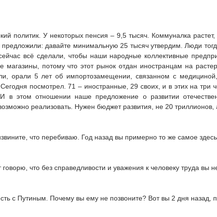
ркий политик. У некоторых пенсия – 9,5 тысяч. Коммуналка растет,
 предложили: давайте минимальную 25 тысяч утвердим. Люди тогда
сейчас всё сделали, чтобы наши народные коллективные предпр
ые магазины, потому что этот рынок отдан иностранцам на расте
и, орали 5 лет об импортозамещении, связанном с медициной,
 Сегодня посмотрел. 71 – иностранные, 29 своих, и в этих на три 
 И в этом отношении наше предложение о развитии отечествен
озможно реализовать. Нужен бюджет развития, не 20 триллионов, а 
извините, что перебиваю. Год назад вы примерно то же самое здесь
т говорю, что без справедливости и уважения к человеку труда вы н
 есть с Путиным. Почему вы ему не позвоните? Вот вы 2 дня назад,