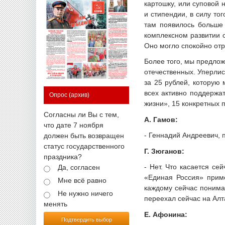
картошку, или суповой н
и стипендии, в силу то
там появилось больше 
комплексном развитии с
Оно могло спокойно отр
Более того, мы предлож
отечественных. Уперлис
за 25 рублей, которую
всех активно поддержа
Опрос
(архив)
жизни», 15 конкретных 
Согласны ли Вы с тем,
А. Гамов:
что дате 7 ноября
- Геннадий Андреевич, 
должен быть возвращен
статус государственного
Г. Зюганов:
праздника?
- Нет. Что касается се
Да, согласен
«Единая Россия» приме
Мне всё равно
каждому сейчас понимат
Не нужно ничего
переехал сейчас на Ал
менять
Е. Афонина:
Подтвердить выбор