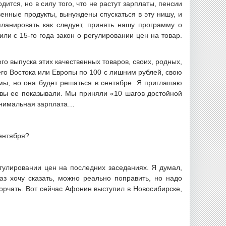
ится, но в силу того, что не растут зарплаты, пенсии
венные продукты, вынуждены спускаться в эту нишу, и
планировать как следует, принять нашу программу о
и с 15-го года закон о регулировании цен на товар.
 выпуска этих качественных товаров, своих, родных,
его Востока или Европы по 100 с лишним рублей, свою
мы, но она будет решаться в сентябре. Я приглашаю
 вы ее показывали. Мы приняли «10 шагов достойной
минимальная зарплата…
сентября?
егулировании цен на последних заседаниях. Я думал,
аз хочу сказать, можно реально поправить, но надо
ворчать. Вот сейчас Афонин выступил в Новосибирске,