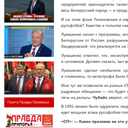
предприятий, законодатели, талан
весь белорусский народ — и предс
И на этом фоне Тихановская и ев
русофобов? Хамство и попытки нав
Лукашенко начал с программы, кот
Белоруссии от России, разрушени
бандеровской, что реализуется на 
Лукашенко отметил, что, несмотр
и силовиков. Должен сказать, зал
Лукашенко сделал необычное ср
и сломались, то катастрофа была б
Мне тут же позвонили из разных С
радужные обещания — что будет 
лечь на рельсы.
Чубайс
уверял, чт
Газета Правда Приморья
В 1991 можно было одурачить люде
идет мощная атака русофобов-глоб
«СП»: — Какие признаки на это