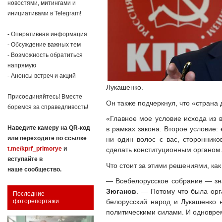
новостями, митингами и
инициативами в Telegram!
- Оперативная информация
- Обсуждение важных тем
- Возможность обратиться
напрямую
- Анонсы встреч и акций
Лукашенко.
Присоединяйтесь! Вместе
Он также подчеркнул, что «страна 
боремся за справедливость!
«Главное мое условие исхода из в
Наведите камеру на QR-код
в рамках закона. Второе условие: 
или переходите по ссылке
ни один волос с вас, сторонник
t.me/kprf_primorye
и
сделать конституционным органом. 
вступайте в
Что стоит за этими решениями, ка
наше сообщество.
— Всебелорусское собрание — зна
Зюганов
. — Потому что была орг
Последние
белорусский народ и Лукашенко 
фоторепортажи
политическими силами. И одноврем