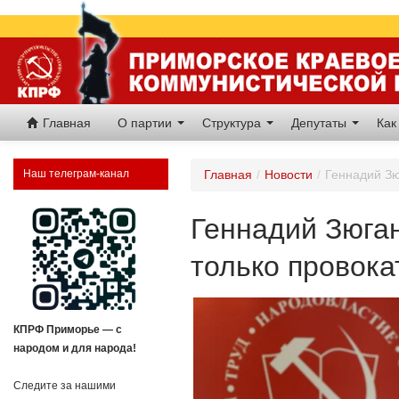
Главная
О партии
Структура
Депутаты
Как
Наш телеграм-канал
Главная
/
Новости
/
Геннадий Зю
Геннадий Зюга
только провок
КПРФ Приморье — с
народом и для народа!
Следите за нашими