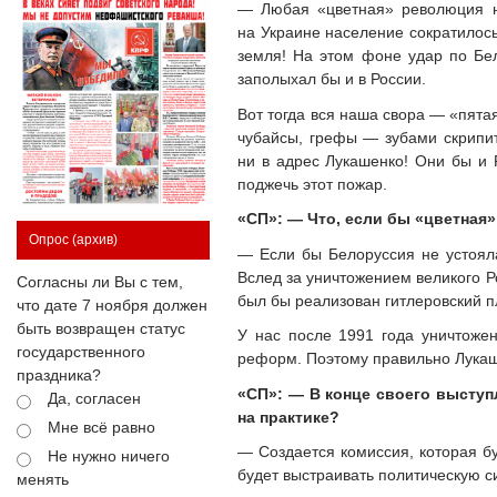
— Любая «цветная» революция на
на Украине население сократилось
земля! На этом фоне удар по Бел
заполыхал бы и в России.
Вот тогда вся наша свора — «пята
чубайсы, грефы — зубами скрипит
ни в адрес Лукашенко! Они бы и 
поджечь этот пожар.
«СП»: — Что, если бы «цветная
Опрос
(архив)
— Если бы Белоруссия не устоял
Вслед за уничтожением великого Р
Согласны ли Вы с тем,
был бы реализован гитлеровский п
что дате 7 ноября должен
быть возвращен статус
У нас после 1991 года уничтоже
государственного
реформ. Поэтому правильно Лукаш
праздника?
«СП»: — В конце своего выступ
Да, согласен
на практике?
Мне всё равно
— Создается комиссия, которая бу
Не нужно ничего
будет выстраивать политическую с
менять