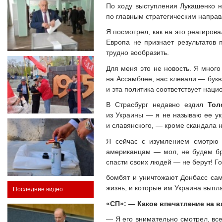
По ходу выступления Лукашенко не
по главным стратегическим направ
Я посмотрел, как на это реагиро
Европа не признает результатов 
трудно вообразить.
Для меня это не новость. Я много
на Ассамблее, нас клевали — букв
и эта политика соответствует нац
В Страсбург недавно ездил
Тол
из Украины — я не называю ее укр
и славянского, — кроме скандала н
Я сейчас с изумлением смотр
американцам — мол, не будем бра
спасти своих людей — не берут! Г
бомбят и уничтожают Донбасс са
жизнь, и которые им Украина выпл
Последние видео
«СП»: — Какое впечатление на 
— Я его внимательно смотрел, все