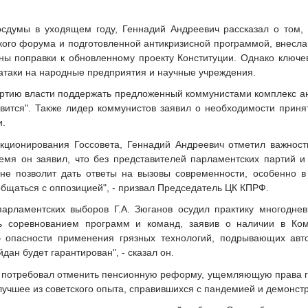
сдумы в уходящем году, Геннадий Андреевич рассказал о том,
кого форума и подготовленной антикризисной программой, внесл
ны поправки к обновленному проекту Конституции. Однако ключ
атаки на народные предприятия и научные учреждения.
артию власти поддержать предложенный коммунистами комплекс ант
авится". Также лидер коммунистов заявил о необходимости приня
и.
кционирования Госсовета, Геннадий Андреевич отметил важнос
ремя он заявил, что без представителей парламентских партий 
не позволит дать ответы на вызовы современности, особенно в
бщаться с оппозицией", - призвал Председатель ЦК КПРФ.
арламентских выборов Г.А. Зюганов осудил практику многоднев
ь соревнованием программ и команд, заявив о наличии в Ком
б опасности применения грязных технологий, подрывающих авто
дан будет гарантирован", - сказал он.
потребовал отменить пенсионную реформу, ущемляющую права гра
лучшее из советского опыта, справившихся с пандемией и демонс