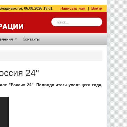
адивосток 06.08.2026 19:01
Написать нам
|
Войти
деления
Контакты
оссия 24"
але "Россия 24". Подводя итоги уходящего года,