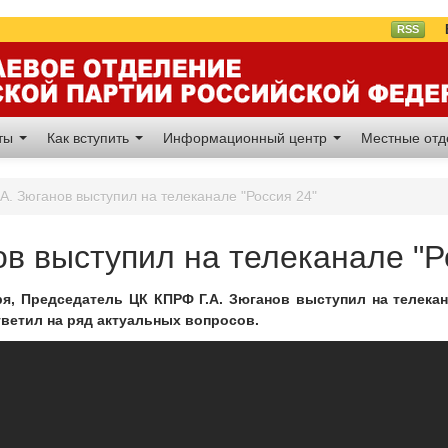
Вл
RSS
аты
Как вступить
Информационный центр
Местные от
.А. Зюганов выступил на телеканале "Россия 24"
ов выступил на телеканале "Р
ря, Председатель ЦК КПРФ Г.А. Зюганов выступил на телекан
ветил на ряд актуальных вопросов.