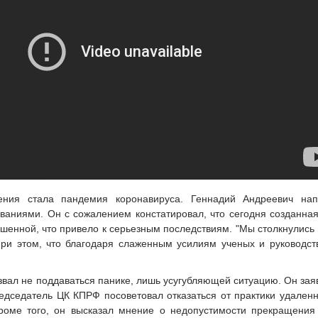
ения стала пандемия коронавируса. Геннадий Андреевич на
аниями. Он с сожалением констатировал, что сегодня созданная
шенной, что привело к серьезным последствиям. "Мы столкнулись 
 при этом, что благодаря слаженным усилиям ученых и руководс
звал не поддаваться панике, лишь усугубляющей ситуацию. Он за
дседатель ЦК КПРФ посоветовал отказаться от практики удаленн
роме того, он высказал мнение о недопустимости прекращения