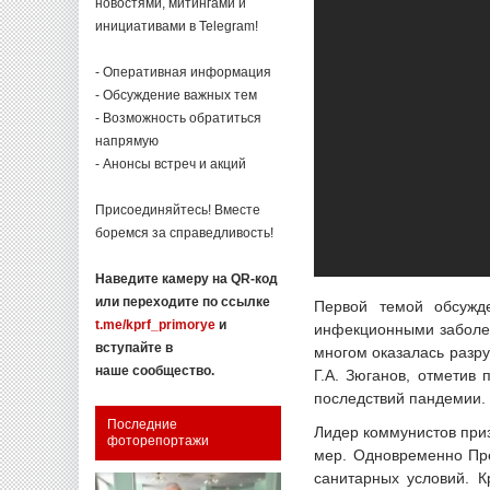
новостями, митингами и
инициативами в Telegram!
- Оперативная информация
- Обсуждение важных тем
- Возможность обратиться
напрямую
- Анонсы встреч и акций
Присоединяйтесь! Вместе
боремся за справедливость!
Наведите камеру на QR-код
или переходите по ссылке
Первой темой обсужд
t.me/kprf_primorye
и
инфекционными заболев
вступайте в
многом оказалась разру
наше сообщество.
Г.А. Зюганов, отметив
последствий пандемии.
Последние
Лидер коммунистов при
фоторепортажи
мер. Одновременно Пре
санитарных условий. К