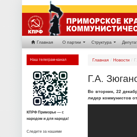
Главная
О партии
Структура
Депут
Наш телеграм-канал
Главная
/
Новости
/
Г
Г.А. Зюган
Во вторник, 22 декаб
лидер коммунистов от
КПРФ Приморье — с
народом и для народа!
Следите за нашими