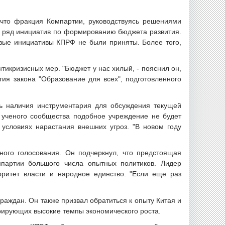
 что фракция Компартии, руководствуясь решениями
а ряд инициатив по формированию бюджета развития.
евые инициативы КПРФ не были приняты. Более того,
икризисных мер. "Бюджет у нас хилый, - пояснил он,
тия закона "Образование для всех", подготовленного
ть наличия инструментария для обсуждения текущей
и ученого сообщества подобное учреждение не будет
 условиях нарастания внешних угроз. "В новом году
ного голосования. Он подчеркнул, что предстоящая
партии большого числа опытных политиков. Лидер
ритет власти и народное единство. "Если еще раз
ждан. Он также призвал обратиться к опыту Китая и
трирующих высокие темпы экономического роста.