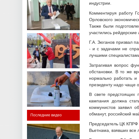
индустрии.
Комментируя работу Го
Орловского экономичес
Также были подготовле
участились рейдерские 
Г.А. Зюганов призвал п
- и с задачами не спр
лучшими специалистам
Затрагивая вопрос фун
обстановки. В то же в
нормально работать и 
президенту надо чаще о
В свете предстоящих п
кампания должна стат
коммунистов заявил о
обманут, российский май
Последние видео
Председатель ЦК КПРФ 
Вьетнама, взявших все 