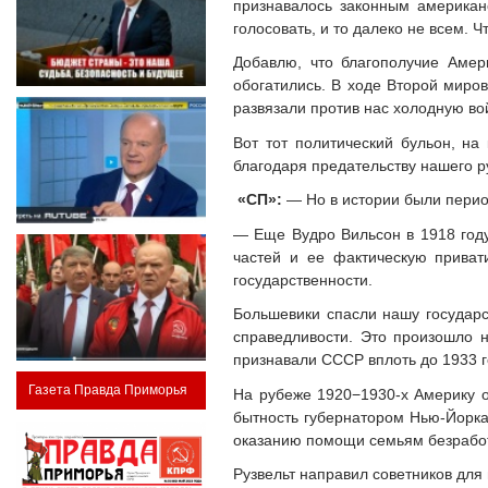
признавалось законным американ
голосовать, и то далеко не всем. 
Добавлю, что благополучие Аме
обогатились. В ходе Второй миро
развязали против нас холодную во
Вот тот политический бульон, на
благодаря предательству нашего р
«СП»:
— Но в истории были перио
— Еще Вудро Вильсон в 1918 году
частей и ее фактическую приват
государственности.
Большевики спасли нашу государс
справедливости. Это произошло 
признавали СССР вплоть до 1933 г
Газета Правда Приморья
На рубеже 1920−1930-х Америку о
бытность губернатором Нью-Йорка
оказанию помощи семьям безрабо
Рузвельт направил советников для 