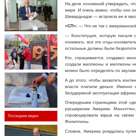
На деле оснований утверждать, чт
мире. И очень важно, чтобы оно о
Шеварднадзе — встроила ее в хво
«СП»:
— Что не так с американско
— Конституция, которую писали о
понимать: все эти отцы-основате
остальные должны были безропотно
Кто, спрашивается, создавал эко
создали миллионы и миллионы не
можно было определять по акулам
А до этого, чтобы захватить конт
власти платили деньги. Именно 
безудержной эксплуатации африка
Очередными страницами этой «де
расширение Америки. Манхэттен
спровоцировали взрыв на своем 
Последние видео
Филиппины.
Словом, Америка рождалась путем