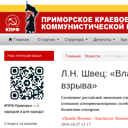
Главная
О партии
Структура
Депутаты
Как
Наш телеграм-канал
Главная
/
Новости
/
Л.Н. Швец: 
Л.Н. Швец: «Вл
взрыва»
Состояние российской экономики уж
успешном импортозамещении соседст
КПРФ Приморье — с
богатство олигархов.
народом и для народа!
«Правда Москвы». Анастасия Лешки
Следите за нашими
2016-10-27 13:17