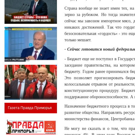
Страна вообще не знает имен тех, на
зерно за рубежом. Но тогда значите
сейчас мы завозим импортное мясо, д
никаких достижений. Так что гордит
безосновательная «гордость» - это е
только мешает.
- Сейчас готовится новый федерал
- Бюджет еще не поступил в Государст
заседание правительства, на которо
бюджету. Годом ранее принимался бюд
Это позволяет прогнозировать бюд
колоссальным отрывом от реальности
конституционную процедуру. Бюджет
поддержание обороноспособности. А в
Назначение бюджетного процесса в том
Газета Правда Приморья
развитие общества. Направлять ресур
министерства финансов, Центробанка 
Не могу не сказать и о том, что пр
пределах 4%. В этом году Росстат 