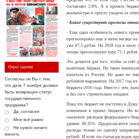
составляет 5,8%. А в проекте бюдже
реальностью и просто уходить от отв
- Какие существуют прогнозы относ
- Еще одна особенность нового проек
прогнозировал еще в июле месяце на 
уже 67,5 рубля. На 2018 год в июле 
теперь прогнозируют курс 71,1 рубля 
Это делается для того, чтобы за счё
Опрос
(архив)
валютных биржах. Но такие манипуляц
капитала из России. Но даже по тем
Согласны ли Вы с тем,
рублевом выражении. На 2017 год их 
что дате 7 ноября должен
бюджета 2016 года. Вместе с тем, пыт
быть возвращен статус
и без того стремительно нищают.
государственного
Пока что бюджет не поступил в Думу,
праздника?
изменения в проект бюджета. Но всё
Да, согласен
снижение расходов федерального бюдж
Мне всё равно
уровне 30-35%. Предполагается сниз
Не нужно ничего
расходы только по одному направлен
менять
рублей. И если эта статья расходов п