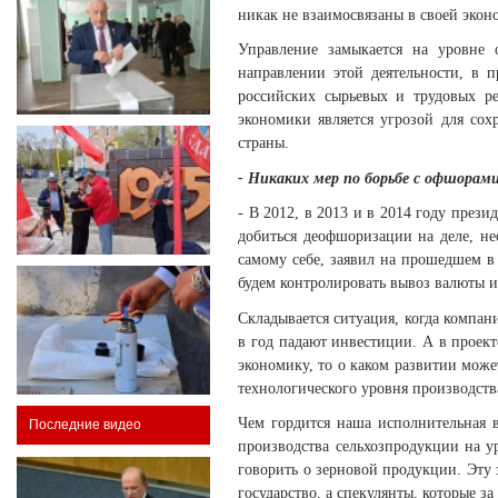
никак не взаимосвязаны в своей экон
Управление замыкается на уровне 
направлении этой деятельности, в 
российских сырьевых и трудовых р
экономики является угрозой для со
страны.
- Никаких мер по борьбе с офшорами
- В 2012, в 2013 и в 2014 году през
добиться деофшоризации на деле, не
самому себе, заявил на прошедшем в
будем контролировать вывоз валюты и
Складывается ситуация, когда компан
в год падают инвестиции. А в проек
экономику, то о каком развитии может
технологического уровня производства
Чем гордится наша исполнительная в
Последние видео
производства сельхозпродукции на у
говорить о зерновой продукции. Эту 
государство, а спекулянты, которые з