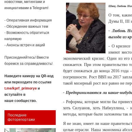
новостями, митингами и
Швец Любовь Ни
инициативами в Telegram!
О том, какие
- Оперативная информация
Думы II, II
- Обсуждение важных тем
- Любовь Ни
- Возможность обратиться
выхода из кр
напрямую
- Анонсы встреч и акций
- О кризисе 
имеют место
Присоединяйтесь! Вместе
экономический кризис. Один из его г
боремся за справедливость!
снижается. При этом правительство т
будет снижаться до конца 2016 года 
Наведите камеру на QR-код
погрешности. Рост ВВП на 2017 заплан
или переходите по ссылке
такой мизерный рост все равно не пе
t.me/kprf_primorye
и
- Предпринимаются ли какие-нибуд
вступайте в
наше сообщество.
- Реформы, которые могли бы привест
хоть Силуанов, хоть Набиуллина, -
методы, которые были заложены так 
Последние
фоторепортажи
Я не знаю, имеет ли наше правительст
целые отрасли. Наша экономика абсол