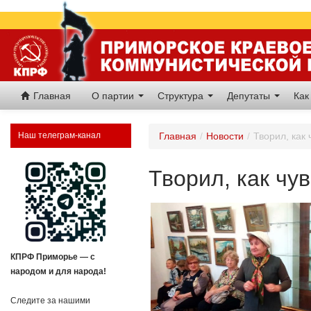
Главная
О партии
Структура
Депутаты
Как
Наш телеграм-канал
Главная
/
Новости
/
Творил, как
Творил, как чу
КПРФ Приморье — с
народом и для народа!
Следите за нашими