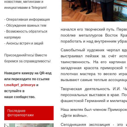
новостями, митингами и
инициативами в Telegram!
- Оперативная информация
- Обсуждение важных тем
начался его творческий путь. Пер
- Возможность обратиться
посёлке металлургов Восток Кра
напрямую
поработать и над внутренним убра
- Анонсы встреч и акций
Самобытный художник черпал вдо
Присоединяйтесь! Вместе
выстраивал пейзаж за счёт исп
боремся за справедливость!
таинственность. На его картина
загадочная красота приморской 
Наведите камеру на QR-код
полотнах мастера то весело игр
или переходите по ссылке
вызывают самые теплые ассоциаци
t.me/kprf_primorye
и
Творческая деятельность И.И. 
вступайте в
персональных выставок в крае. П
наше сообщество.
фашистской Германией и милитари
Наш земляк был членом Приморско
Последние
«Дети войны».
фоторепортажи
Сегодняшняя экспозиция - это 