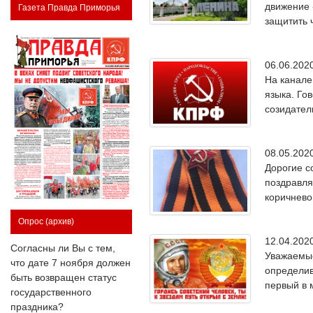
движение 
Газета Правда Приморья
защитить 
06.06.20
На канале
языка. Го
созидател
08.05.20
Дорогие с
поздравля
коричнево
Опрос
(архив)
12.04.20
Согласны ли Вы с тем,
Уважаемые
что дате 7 ноября должен
определив
быть возвращен статус
первый в 
государственного
праздника?