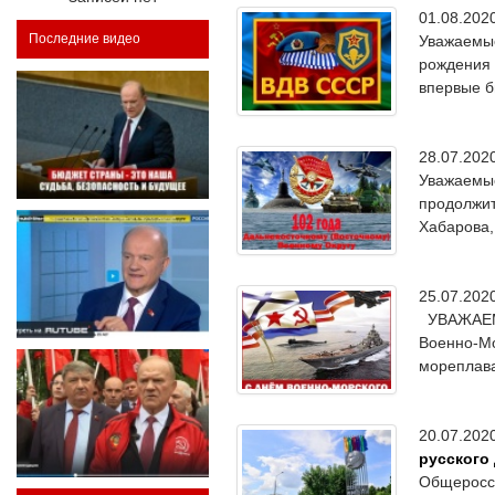
01.08.20
Последние видео
Уважаемые
рождения 
впервые б
28.07.20
Уважаемые
продолжит
Хабарова,
25.07.20
УВАЖАЕМЫ
Военно-Мо
мореплава
20.07.20
русского
Общеросси