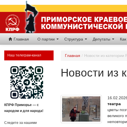
Главная
О партии
Структура
Депутаты
Как
Наш телеграм-канал
Главная
/
Новости из категории 
Новости из 
16.02.20
театра
КПРФ Приморье — с
цветы поэ
народом и для народа!
великого 
неповтор
Следите за нашими