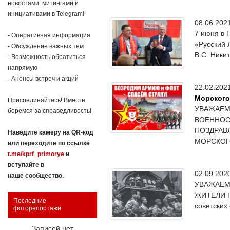
новостями, митингами и
инициативами в Telegram!
08.06.20
7 июня в 
- Оперативная информация
«Русский 
- Обсуждение важных тем
В.С. Ники
- Возможность обратиться
напрямую
- Анонсы встреч и акций
22.02.20
Морского
Присоединяйтесь! Вместе
УВАЖАЕМ
боремся за справедливость!
ВОЕННОС
ПОЗДРАВ
Наведите камеру на QR-код
МОРСКОГО 
или переходите по ссылке
t.me/kprf_primorye
и
вступайте в
02.09.20
наше сообщество.
УВАЖАЕМ
ЖИТЕЛИ П
Последние
советских
фоторепортажи
Записей нет