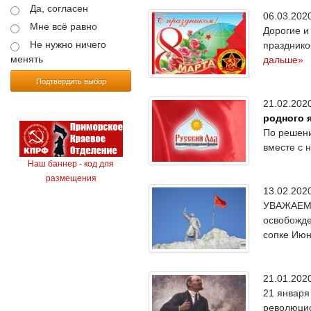
Да, согласен
06.03.20
Мне всё равно
Дорогие и
Не нужно ничего
празднико
менять
дальше»
Подтвердить выбор
21.02.20
родного 
По решени
вместе с 
Наш баннер - код для
размещения
13.02.20
УВАЖАЕМЫ
освобожде
сопке Июн
21.01.20
21 января
революцио