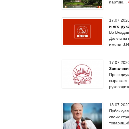
партию...
17.07.20
и его ру
Во Владив
Делегаты 
имени В.И
17.07.20
Заявлени
Президиум
выражает 
руководит
13.07.20
Публикуем
своих стр
товарищи!