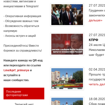
новостями, митингами и
27.07.20
инициативами в Telegram!
Грудинин 
закончило
- Оперативная информация
дальше»
- Обсуждение важных тем
- Возможность обратиться
напрямую
27.07.20
- Анонсы встреч и акций
КПРФ
24 июля Ц
Присоединяйтесь! Вместе
Николаеви
боремся за справедливость!
шаг будет
Наведите камеру на QR-код
или переходите по ссылке
02.04.20
t.me/kprf_primorye
и
Прошло тр
вступайте в
государст
наше сообщество.
читать да
Последние
фоторепортажи
18.08.20
Сбор поже
Записей нет