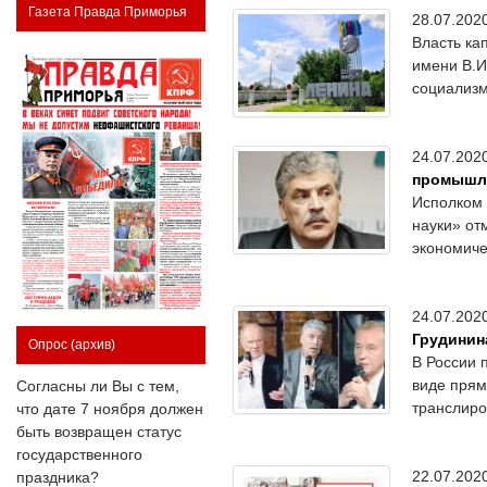
Газета Правда Приморья
28.07.20
Власть ка
имени В.И
социализм
24.07.20
промышле
Исполком 
науки» от
экономиче
24.07.20
Грудинин
Опрос
(архив)
В России 
виде прям
Согласны ли Вы с тем,
транслиро
что дате 7 ноября должен
быть возвращен статус
государственного
22.07.20
праздника?