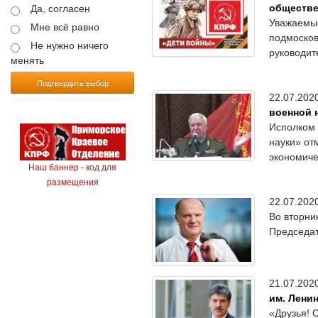
обществе
Да, согласен
Уважаемые
Мне всё равно
подмосков
Не нужно ничего
руководит
менять
Подтвердить выбор
22.07.20
военной 
Исполком 
науки» от
экономиче
Наш баннер - код для
размещения
22.07.20
Во вторни
Председат
21.07.20
им. Лени
«Друзья! 