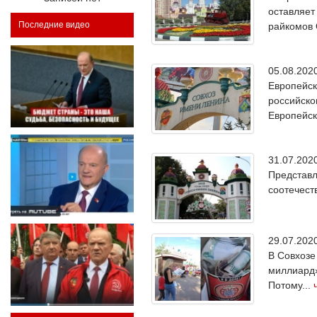
оставляет
Последние видео
райкомов 
05.08.20
Европейск
российско
Европейск
31.07.20
Представл
соотечес
29.07.20
В Совхозе
миллиард»
Потому...