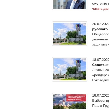
смотрите 
читать да
20.07.20
русского
Общеросси
движение 
защитить 
18.07.20
Советски
Личный со
«рейдерск
Руководит
18.07.20
Выборы пр
Павла Гру