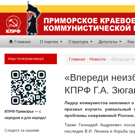
Главная
О партии
Структура
Депутаты
Как
Наш телеграм-канал
Главная
/
Новости
/
«Впереди не
«Впереди неиз
КПРФ Г.А. Зюга
Лидер коммунистов напомнил о 
призвал изучить уникальный 
КПРФ Приморье — с
проблемы современной России.
народом и для народа!
Также Геннадий Андреевич посов
Следите за нашими
наследие В.И. Ленина и борьба тр