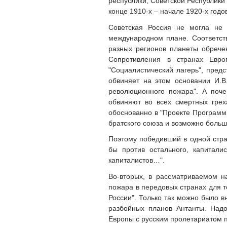
республики, Советской Республики Г
конце 1910-х – начале 1920-х год
Советская Россия не могла не 
международном плане. Соответств
разных регионов планеты обрече
Сопротивления в странах Евро
"Социалистический лагерь", пред
обвиняет на этом основании И.В
революционного пожара". А поче
обвиняют во всех смертных грех
обоснованно в "Проекте Программы
братского союза и возможно больш
Поэтому победивший в одной стран
бы против остального, капитали
капиталистов…".
Во-вторых, в рассматриваемом н
пожара в передовых странах для т
России". Только так можно было в
разбойных планов Антанты. Надо
Европы с русским пролетариатом 