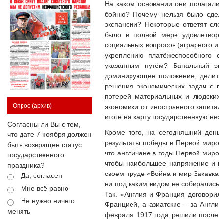
На каком основании они полагал
бойню? Почему нельзя было сдел
экспансии? Некоторые ответят сл
было в полной мере удовлетвор
социальных вопросов (аграрного 
укреплению платёжеспособного 
указанным путём? Банальный эг
доминирующее положение, делить
решения экономических задач с 
потерей материальных и людских
Опрос
(архив)
экономики от иностранного капита
итоге на карту государственную не
Согласны ли Вы с тем,
Кроме того, на сегодняшний ден
что дате 7 ноября должен
результаты победы в Первой миро
быть возвращен статус
что англичане в годы Первой миро
государственного
чтобы наибольшее напряжение и 
праздника?
своем труде «Война и мир Закавка
Да, согласен
ни под каким видом не собирались
Мне всё равно
Так, «Англия и Франция договори
Не нужно ничего
Францией, а азиатские – за Англ
менять
февраля 1917 года решили после 