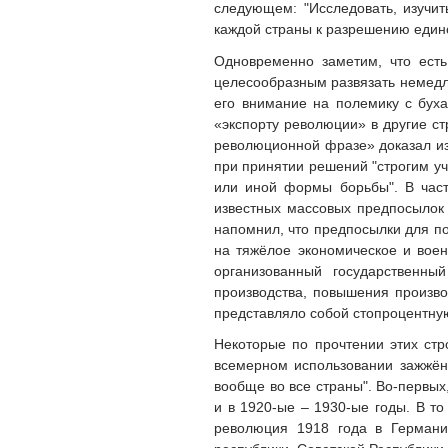
следующем: "Исследовать, изучит
каждой страны к разрешению един
Одновременно заметим, что есть
целесообразным развязать немедл
его внимание на полемику с буха
«экспорту революции» в другие ст
революционной фразе» доказал изъ
при принятии решений "строгим у
или иной формы борьбы". В частн
известных массовых предпосылок 
напомнил, что предпосылки для п
на тяжёлое экономическое и воен
организованный государственны
производства, повышения произв
представляло собой стопроцентную
Некоторые по прочтении этих стр
всемерном использовании зажжён
вообще во все страны". Во-первых,
и в 1920-ые – 1930-ые годы. В то
революция 1918 года в Германии