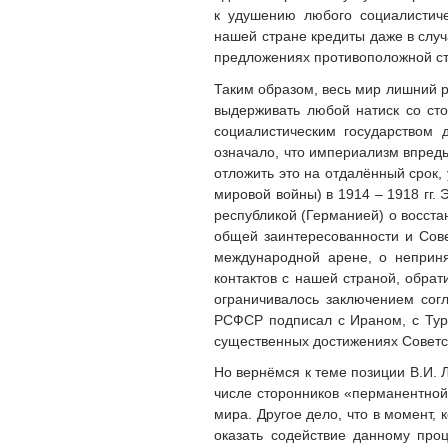
к удушению любого социалистиче
нашей стране кредиты даже в случ
предложениях противоположной сто
Таким образом, весь мир лишний р
выдерживать любой натиск со сто
социалистическим государством 
означало, что империализм впред
отложить это на отдалённый срок
мировой войны) в 1914 – 1918 гг
республикой (Германией) о восста
общей заинтересованности и Сове
международной арене, о неприня
контактов с нашей страной, обрат
ограничивалось заключением согл
РСФСР подписал с Ираном, с Турц
существенных достижениях Советс
Но вернёмся к теме позиции В.И. 
числе сторонников «перманентно
мира. Другое дело, что в момент,
оказать содействие данному про