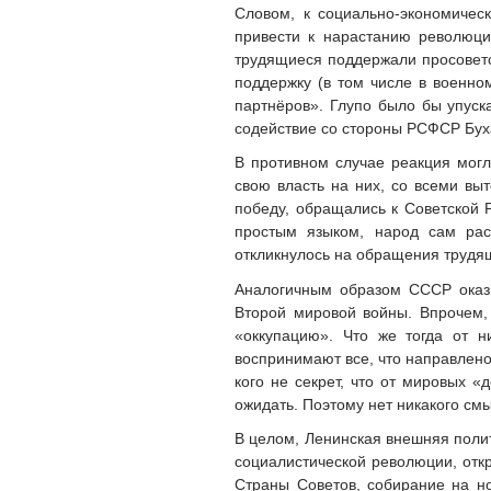
Словом, к социально-экономичес
привести к нарастанию революци
трудящиеся поддержали просоветс
поддержку (в том числе в военно
партнёров». Глупо было бы упуск
содействие со стороны РСФСР Буха
В противном случае реакция могл
свою власть на них, со всеми в
победу, обращались к Советской 
простым языком, народ сам рас
откликнулось на обращения трудя
Аналогичным образом СССР оказы
Второй мировой войны. Впрочем,
«оккупацию». Что же тогда от 
воспринимают все, что направлено
кого не секрет, что от мировых 
ожидать. Поэтому нет никакого см
В целом, Ленинская внешняя поли
социалистической революции, отк
Страны Советов, собирание на но