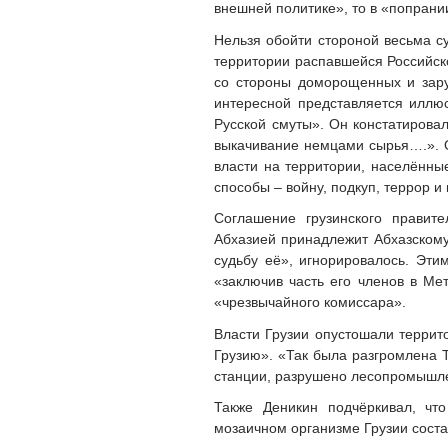
внешней политике», то в «попрании
Нельзя обойти стороной весьма с
территории распавшейся Российск
со стороны доморощенных и заруб
интересной представляется иллю
Русской смуты». Он констатирова
выкачивание немцами сырья….». 
власти на территории, населённ
способы – войну, подкуп, террор и
Соглашение грузинского правит
Абхазией принадлежит Абхазскому
судьбу её», игнорировалось. Эти
«заключив часть его членов в Ме
«чрезвычайного комиссара».
Власти Грузии опустошали террито
Грузию». «Так была разгромлена 
станции, разрушено лесопромышлен
Также Деникин подчёркивал, что
мозаичном организме Грузии соста