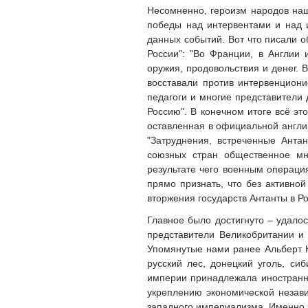
Несомненно, героизм народов на
победы над интервентами и над и
данных событий. Вот что писали о
России": "Во Франции, в Англии
оружия, продовольствия и денег. 
восставали против интервенциони
педагоги и многие представители
Россию". В конечном итоге всё эт
оставленная в официальной англий
"Затруднения, встреченные Анта
союзных стран общественное мн
результате чего военным операция
прямо признать, что без активно
вторжения государств Антанты в Р
Главное было достигнуто – удало
представители Великобритании и
Упомянутые нами ранее Альберт К
русский лес, донецкий уголь, си
империи принадлежала иностранно
укреплению экономической незав
западного империализма. Именно 