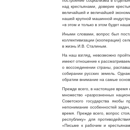
построение социализма в отдельно
над крестьянами, доверие кресть
величайшей и величайшей экономии
нашей крупной машинной индустрии
«в этом и только в этом будет наш
Иными словами, вопрос был поста
коллективизации (кооперации) сел
в жизнь И.В. Сталиным.
На наш взгляд, невозможно пройт
имеют отношение к рассматриваемо
о воссоединении страны, распавш
собирании русских земель. Однак
обратим внимание на самые основ
Прежде всего, в настоящее время 
множество «разрозненных национа
Советского государства якобы 
непонимание особенностей задач,
время. Прежде всего, вопрос сто
республику» для противодействи
«Письме к рабочим и крестьянам