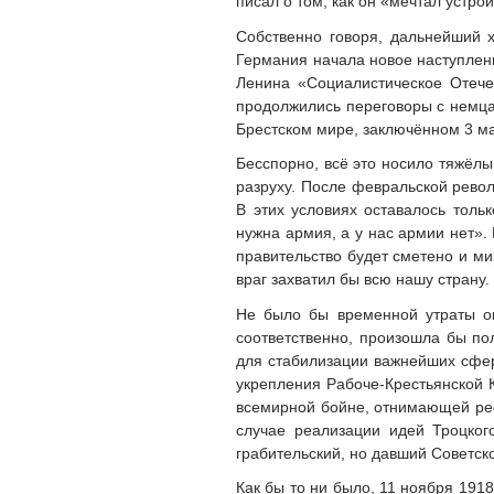
писал о том, как он «мечтал устро
Собственно говоря, дальнейший 
Германия начала новое наступлен
Ленина «Социалистическое Отечес
продолжились переговоры с немца
Брестском мире, заключённом 3 ма
Бесспорно, всё это носило тяжёл
разруху. После февральской рево
В этих условиях оставалось тол
нужна армия, а у нас армии нет».
правительство будет сметено и ми
враг захватил бы всю нашу страну.
Не было бы временной утраты ок
соответственно, произошла бы по
для стабилизации важнейших сфер
укрепления Рабоче-Крестьянской 
всемирной бойне, отнимающей рес
случае реализации идей Троцкого
грабительский, но давший Советс
Как бы то ни было, 11 ноября 191