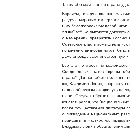
Таким образом, нашей стране удал
Впрочем, говоря о внешнеполитиче
раздела мировым империализмом н
и их белогвардейских пособников.
языки" всё же пытаются доказать
о намерении превратить Россию 
Советская власть помышляла искл
по мнению антисоветчиков, белогв
даже оправдывают иностранную ин
Всё это не имеет ни малейшего о
Соединённых штатов Европы" обо
стране". Данное обстоятельство, 
же, Владимир Ленин, вопреки утве
целесообразным отодвинуть на за
шаре. Следует обратить внимание
констатировал, что "национальные
после осуществления диктатуры пр
о ликвидации национальных разл
принципы в частностях, правиль
Владимир Ленин обратил внимание