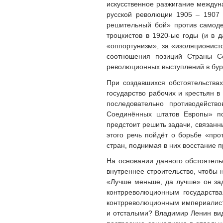
искусственное разжигание междун
русской революции 1905 – 1907 
решительный бой» против самодер
троцкистов в 1920-ые годы (и в 
«оппортунизм», за «изоляционистс
соотношения позиций Страны Со
революционных выступлений в бурж
При создавшихся обстоятельства
государство рабочих и крестьян 
последовательно противодейст
Соединённых штатов Европы» по
предстоит решить задачи, связанны
этого речь пойдёт о борьбе «прот
стран, поднимая в них восстание 
На основании данного обстоятель
внутреннее строительство, чтобы 
«Лучше меньше, да лучше» он за
контрреволюционным государства
контрреволюционным империалист
и отсталыми? Владимир Ленин вид