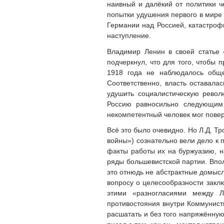
наивный и далёкий от политики ч
попытки удушения первого в мире 
Германии над Россией, катастроф
наступление.
Владимир Ленин в своей статье 
подчеркнул, что для того, чтобы 
1918 года не наблюдалось обще
Соответственно, власть оставала
удушить социалистическую револ
Россию равносильно следующим 
некомпетентный человек мог повери
Всё это было очевидно. Но Л.Д. Т
войны») сознательно вели дело к 
факты работы их на буржуазию, н
ряды большевистской партии. Впол
это отнюдь не абстрактные домысл
вопросу о целесообразности закл
этими «разногласиями между 
противостояния внутри Коммунист
расшатать и без того напряжённую