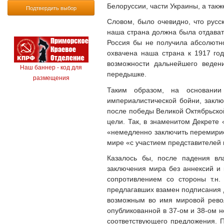
Белоруссии, части Украины, а такж
Подтвердить выбор
Словом, было очевидно, что русс
наша страна должна была отдават
Россия бы не получила абсолютн
охвачена наша страна к 1917 год
возможности дальнейшего веден
Наш баннер - код для
передышке.
размещения
Таким образом, на основании
империалистической бойни, закл
после победы Великой Октябрьско
цели. Так, в знаменитом Декрет
«немедленно заключить перемирие
мире «с участием представителей 
Казалось бы, после падения вла
заключения мира без аннексий и
сопротивлением со стороны т.н.
предлагавших взамен подписания
возможным во имя мировой револ
опубликованной в 37-ом и 38-ом н
соответствующего предложения. П