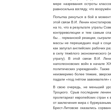
мере назревания остроты класс
равносильна взгляду, что вооружён
Попытка ринуться в бой в момент
этой связи В.И. Ленин констатиро
на то, что в результате утраты Со
контрреволюции и тем самым спа
бы… германской реакции, сыграли 
массы не перешедших ещё к социа
как запугал английских рабочих р
в силу тяжёлого экономического (
утрату). В этой связи В.И. Ле
наполеоновских войн в начале XI
политических учреждений». Также 
неизмеримо более тяжкие, зверски
падали «под гнётом завоевателя» 
В свою очередь, не меньший уро
Троцкого. Срыв последним ленин
пролетариат европейских стран к в
от заключения мира с буржуазным
Брест-Литовске оказались сорван