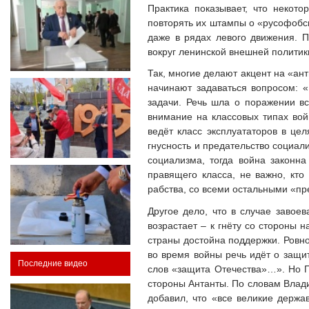
Практика показывает, что некот
повторять их штампы о «русофобск
даже в рядах левого движения. 
вокруг ленинской внешней политик
Так, многие делают акцент на «ан
начинают задаваться вопросом: 
задачи. Речь шла о поражении вс
внимание на классовых типах вой
ведёт класс эксплуататоров в цел
гнусность и предательство социал
социализма, тогда война законн
правящего класса, не важно, кто
рабства, со всеми остальными «пр
Другое дело, что в случае завое
возрастает – к гнёту со стороны 
страны достойна поддержки. Ровно
во время войны речь идёт о защит
Последние видео
слов «защита Отечества»…». Но П
стороны Антанты. По словам Влади
добавил, что «все великие держа