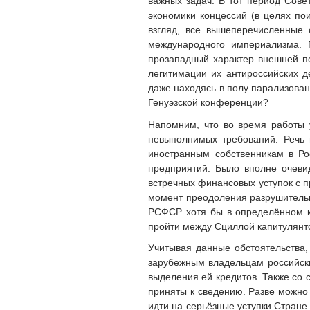
важных задач. В тот период Сове
экономики концессий (в целях по
взгляд, все вышеперечисленные 
международного империализма. 
прозападный характер внешней по
легитимации их антироссийских д
даже находясь в полу парализован
Генуэзской конференции?
Напомним, что во время работы 
невыполнимых требований. Речь
иностранным собственникам в Ро
предприятий. Было вполне очевид
встречных финансовых уступок с п
момент преодоления разрушительн
РСФСР хотя бы в определённом ко
пройти между Сциллой капитулянт
Учитывая данные обстоятельства,
зарубежным владельцам российски
выделения ей кредитов. Также со
приняты к сведению. Разве можно
идти на серьёзные уступки Стране