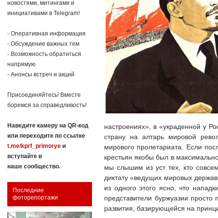
новостями, митингами и
инициативами в Telegram!
- Оперативная информация
- Обсуждение важных тем
- Возможность обратиться
напрямую
- Анонсы встреч и акций
Присоединяйтесь! Вместе
боремся за справедливость!
Наведите камеру на QR-код
настроениях», в «украденной у Ро
или переходите по ссылке
страну на алтарь мировой рево
t.me/kprf_primorye
и
мирового пролетариата. Если посл
вступайте в
крестьян якобы был в максимально
наше сообщество.
мы слышим из уст тех, кто совсе
диктату «ведущих мировых держав»
из одного этого ясно, что напад
Последние
представители буржуазии просто 
фоторепортажи
развития, базирующейся на принцип