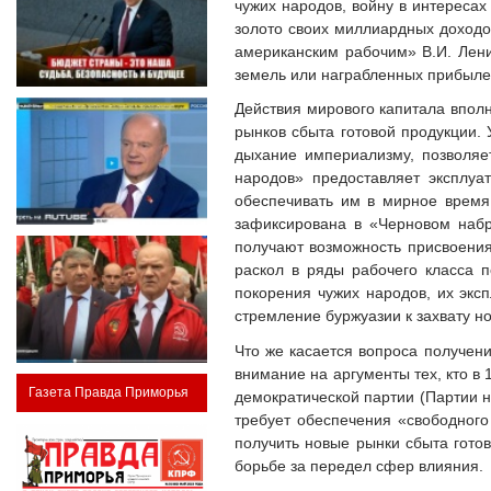
чужих народов, войну в интересах
золото своих миллиардных доходо
американским рабочим» В.И. Лени
земель или награбленных прибыле
Действия мирового капитала вполн
рынков сбыта готовой продукции.
дыхание империализму, позволяе
народов» предоставляет эксплуа
обеспечивать им в мирное время
зафиксирована в «Черновом набр
получают возможность присвоения
раскол в ряды рабочего класса 
покорения чужих народов, их эксп
стремление буржуазии к захвату н
Что же касается вопроса получен
внимание на аргументы тех, кто в 
Газета Правда Приморья
демократической партии (Партии н
требует обеспечения «свободного
получить новые рынки сбыта готов
борьбе за передел сфер влияния.