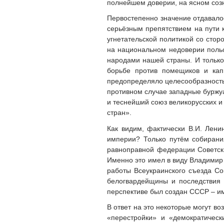
полнейшем доверии, на ясном созн
Первостепенно значение отдавалос
серьёзным препятствием на пути 
угнетательской политикой со сто
на национальном недоверии польс
народами нашей страны. И только
борьбе против помещиков и кап
предопределяло целесообразность 
противном случае западные буржуаз
и теснейший союз великорусских и
стран».
Как видим, фактически В.И. Лен
империи? Только путём собирани
равноправной федерации Советски
Именно это имел в виду Владимир 
работы Всеукраинского съезда Со
белогвардейщины и последствия 
перспективе был создан СССР – и
В ответ на это некоторые могут во
«перестройки» и «демократичес