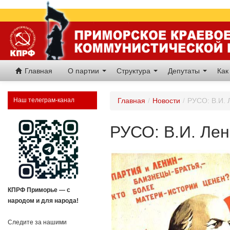
Главная
О партии
Структура
Депутаты
Как
Наш телеграм-канал
Главная
/
Новости
/
РУСО: В.И. 
РУСО: В.И. Лен
КПРФ Приморье — с
народом и для народа!
Следите за нашими