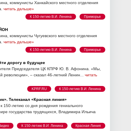
нина, коммунисты Ханкайского местного отделения
а.
читать дальше»
К 150-летию В.И. Ленина
Приморье
АЙОН
ина, коммунисты Чугуевского местного отделения
а.
читать дальше»
К 150-летию В.И. Ленина
Приморье
йти дорогу в будущее
тителя Председателя ЦК КПРФ Ю. В. Афонина. «Мы,
й революции», – сказал 46-летний Ленин...
читать
KPRF.RU
К 150-летию В.И. Ленина
к». Телеканал «Красная линия»
к 150-летию со дня рождения гениального
 мире государства трудящихся, Владимира Ильича
Видео
К 150-летию В.И. Ленина
Красная Линия