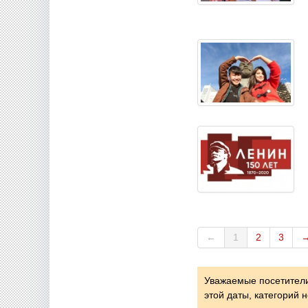
←
1
2
3
Уважаемые посетители
этой даты, категорий 