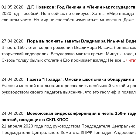
01.05.2020
Д.Г. Новиков: Год Ленина и «Ленин как государст
2020 год – особый. Но я сейчас не о вирусе. Хотя… «Мир никогда
слишком часто. Но мир не способен измениться мгновенно. Даже.
27.04.2020
Пора выполнять заветы Владимира Ильича! Вид
В честь 150-летия со дня рождения Владимира Ильича Ленина ком
творческий видеоролик. Безудержно мчится время: Минуты, года, 
Сквозь толщу былых столетий Его проникает взгляд: Не все...
чита
24.04.2020
Газета "Правда". Омские школьники обнаружили 
Ученики местной школы заинтересовались необычной четкой и ров
руководством своего педагога выяснили, что это геоглиф и появился
24.04.2020
Всесоюзная видеоконференция в честь 150-й год
партий, входящих в СКП-КПСС
21 апреля 2020 года под руководством Председателя Центрально
Председателя Центрального Комитета КПРФ Геннадия Андреевича