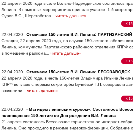
22 апреля 2020 года в селе Вольно-Надеждинское состоялось пр
Ленина. В памятных мероприятиях приняли участие: 1-й секрета
Суров В.С., Шерстобитов...
читать дальше»
К 15
22.04.2020
Отмечаем 150-летие В.И. Ленина: ПАРТИЗАНСКИ
Сегодня, 22 апреля 2020 года, по случаю 150-летнего юбилея в
Ленина, коммунисты Партизанского районного отделения КПРФ ор
в помещении райкома...
читать дальше»
К 15
22.04.2020
Отмечаем 150-летие В.И. Ленина: ЛЕСОЗАВОДСК
22 апреля 2020 года, в честь 150-летия Владимира Ильича Ленин
КПРФ во главе с первым секретарём Бучнёвой Т.П. совершили авт
возложили...
читать дальше»
К 15
22.04.2020
«Мы идем ленинским курсом». Состоялось Всесо
посвященное 150-летию со Дня рождения В.И. Ленина
21 апреля состоялось Всесоюзное торжественное интернет-собра
Ленина. Оно проходило в режиме видеоконференции. Собрание 