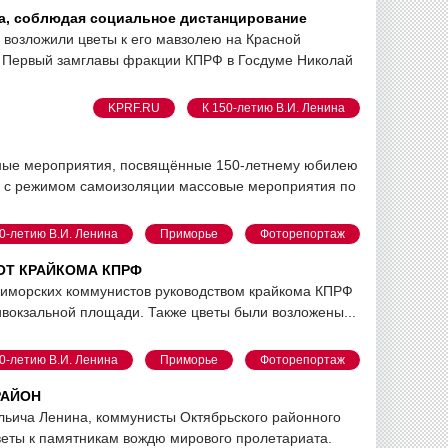
а, соблюдая социальное дистанцирование
возложили цветы к его мавзолею на Красной
. Первый замглавы фракции КПРФ в Госдуме Николай
KPRF.RU
К 150-летию В.И. Ленина
ичные мероприятия, посвящённые 150-летнему юбилею
и с режимом самоизоляции массовые мероприятия по
0-летию В.И. Ленина
Приморье
Фоторепортаж
 ОТ КРАЙКОМА КПРФ
приморских коммунистов руководством крайкома КПРФ
вокзальной площади. Также цветы были возложены...
0-летию В.И. Ленина
Приморье
Фоторепортаж
РАЙОН
льича Ленина, коммунисты Октябрьского районного
еты к памятникам вождю мирового пролетариата.