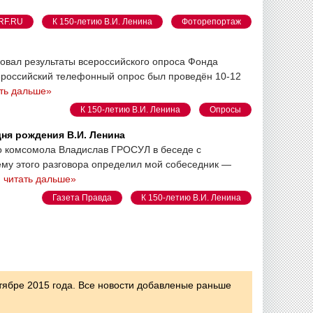
RF.RU
К 150-летию В.И. Ленина
Фоторепортаж
вал результаты всероссийского опроса Фонда
ероссийский телефонный опрос был проведён 10-12
ть дальше»
К 150-летию В.И. Ленина
Опросы
дня рождения В.И. Ленина
го комсомола Владислав ГРОСУЛ в беседе с
у этого разговора определил мой собеседник —
.
читать дальше»
Газета Правда
К 150-летию В.И. Ленина
тябре 2015 года. Все новости добавленые раньше