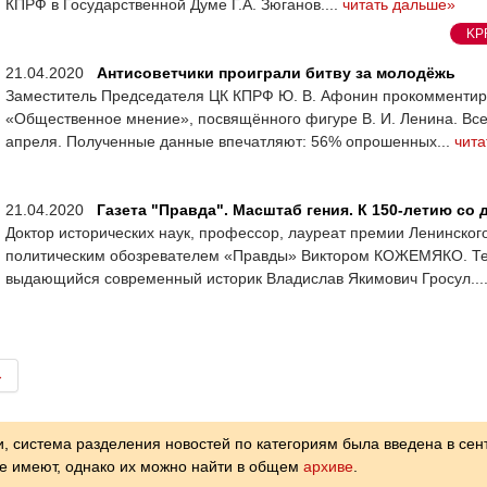
КПРФ в Государственной Думе Г.А. Зюганов....
читать дальше»
KP
21.04.2020
Антисоветчики проиграли битву за молодёжь
Заместитель Председателя ЦК КПРФ Ю. В. Афонин прокомментиро
«Общественное мнение», посвящённого фигуре В. И. Ленина. Вс
апреля. Полученные данные впечатляют: 56% опрошенных...
чита
21.04.2020
Газета "Правда". Масштаб гения. К 150-летию со 
Доктор исторических наук, профессор, лауреат премии Ленинско
политическим обозревателем «Правды» Виктором КОЖЕМЯКО. Тем
выдающийся современный историк Владислав Якимович Гросул...
→
, система разделения новостей по категориям была введена в сен
не имеют, однако их можно найти в общем
архиве
.