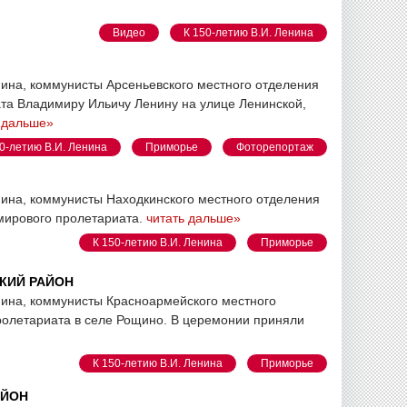
Видео
К 150-летию В.И. Ленина
нина, коммунисты Арсеньевского местного отделения
та Владимиру Ильичу Ленину на улице Ленинской,
 дальше»
0-летию В.И. Ленина
Приморье
Фоторепортаж
нина, коммунисты Находкинского местного отделения
мирового пролетариата.
читать дальше»
К 150-летию В.И. Ленина
Приморье
СКИЙ РАЙОН
нина, коммунисты Красноармейского местного
ролетариата в селе Рощино. В церемонии приняли
К 150-летию В.И. Ленина
Приморье
АЙОН