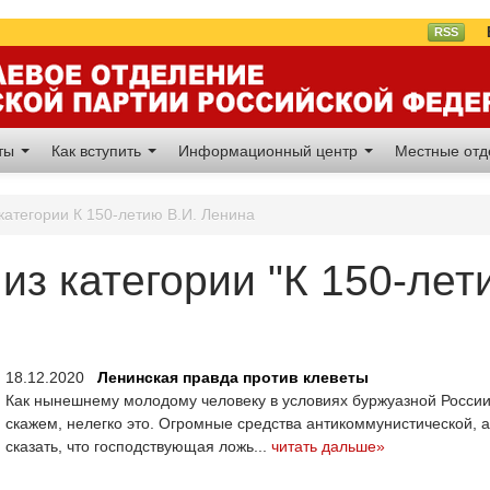
Вл
RSS
аты
Как вступить
Информационный центр
Местные от
категории К 150-летию В.И. Ленина
из категории "К 150-лет
18.12.2020
Ленинская правда против клеветы
Как нынешнему молодому человеку в условиях буржуазной России 
скажем, нелегко это. Огромные средства антикоммунистической, 
сказать, что господствующая ложь...
читать дальше»