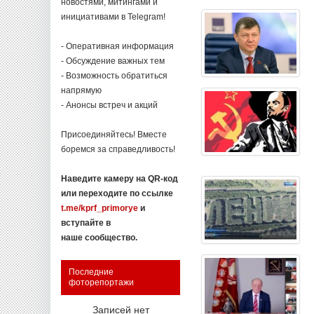
новостями, митингами и
инициативами в Telegram!
- Оперативная информация
- Обсуждение важных тем
- Возможность обратиться
напрямую
- Анонсы встреч и акций
Присоединяйтесь! Вместе
боремся за справедливость!
Наведите камеру на QR-код
или переходите по ссылке
t.me/kprf_primorye
и
вступайте в
наше сообщество.
Последние
фоторепортажи
Записей нет