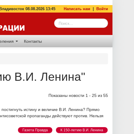
адивосток 08.08.2026 13:45
Написать нам
|
Войти
деления
Контакты
ию В.И. Ленина"
Показаны новости 1 - 25 из 55
постигнуть истину и величие В.И. Ленина? Прямо
антисоветской пропаганды действуют против. Нельзя
Газета Правда
К 150-летию В.И. Ленина