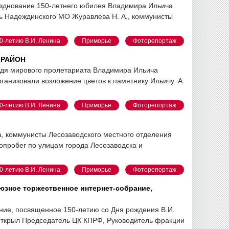
азднование 150-летнего юбилея Владимира Ильича
рь Надеждинского МО Журавлева Н. А., коммунисты
0-летию В.И. Ленина
Приморье
Фоторепортаж
Й РАЙОН
ождя мирового пролетариата Владимира Ильича
ганизовали возложение цветов к памятнику Ильичу. А
0-летию В.И. Ленина
Приморье
Фоторепортаж
а, коммунисты Лесозаводского местного отделения
опробег по улицам города Лесозаводска и
0-летию В.И. Ленина
Приморье
Фоторепортаж
юзное торжественное интернет-собрание,
ние, посвященное 150-летию со Дня рождения В.И.
открыл Председатель ЦК КПРФ, Руководитель фракции