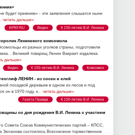
венник»
 не будет прежним» - эти заявления слышатся ныне
..
читать дальше»
KPRF.RU
Видео
К 150-летию В.И. Ленина
еоролик Ленинского комсомола
сомольцы из разных уголков страны, подготовили
века... Великий товарищ Ленин Взирает издалека.
ть дальше»
Видео
К 150-летию В.И. Ленина
Комсомол
геоглиф ЛЕНИН - из сосен и елей
ной посадкой деревьев в одном из лесов и под
 он в 1970 году, к...
читать дальше»
Газета Правда
К 150-летию В.И. Ленина
овщины со дня рождения В.И. Ленина с участием
го Совета Союза Коммунистических партий – КПСС,
 Зюганова состоялось Всесоюзное торжественное