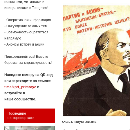
новостями, митингами и
инициативами в Telegram!
- Оперативная информация
- Обсуждение важных тем
- Возможность обратиться
напрямую
- Анонсы встреч и акций
Присоединяйтесь! Вместе
боремся за справедливость!
Наведите камеру на QR-код
или переходите по ссылке
t.me/kprf_primorye
и
вступайте в
наше сообщество.
Последние
фоторепортажи
счастливую жизнь.