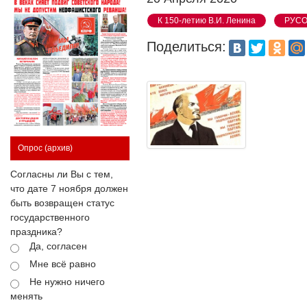
К 150-летию В.И. Ленина
РУС
Поделиться:
Опрос
(архив)
Согласны ли Вы с тем,
что дате 7 ноября должен
быть возвращен статус
государственного
праздника?
Да, согласен
Мне всё равно
Не нужно ничего
менять