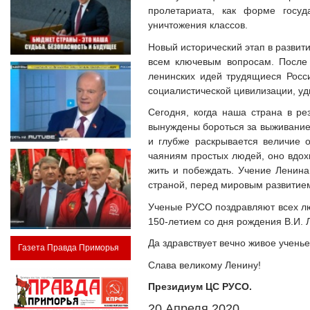
пролетариата, как форме госуд
уничтожения классов.
Новый исторический этап в развит
всем ключевым вопросам. После 
ленинских идей трудящиеся Росс
социалистической цивилизации, уд
Сегодня, когда наша страна в ре
вынуждены бороться за выживание,
и глубже раскрывается величие о
чаяниям простых людей, оно вдох
жить и побеждать. Учение Ленина
страной, перед мировым развитием
Ученые РУСО поздравляют всех лю
150-летием со дня рождения В.И. 
Да здравствует вечно живое учень
Газета Правда Приморья
Слава великому Ленину!
Президиум ЦС РУСО.
20 Апреля 2020