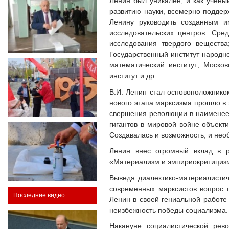
Ленин был уникален, и как ученый
развитию науки, всемерно поддерж
Ленину руководить созданным и
исследовательских центров. Сред
исследования твердого вещества
Государственный институт народно
математический институт; Москов
институт и др.
В.И. Ленин стал основоположнико
нового этапа марксизма прошло в 
свершения революции в наименее р
гигантов в мировой войне объект
Создавалась и возможность, и не
Ленин внес огромный вклад в р
«Материализм и эмпириокритициз
Выведя диалектико-материалистич
современных марксистов вопрос о
Последние видео
Ленин в своей гениальной работ
неизбежность победы социализма.
Накануне социалистической рев