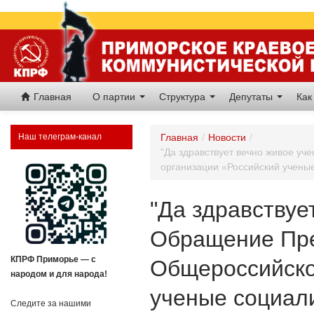
Главная
О партии
Структура
Депутаты
Как
Наш телеграм-канал
Главная
/
Новости
/
"Да здравствует вечно живое у
организации «Российский учены
"Да здравствуе
Обращение Пре
КПРФ Приморье — с
Общероссийско
народом и для народа!
ученые социал
Следите за нашими