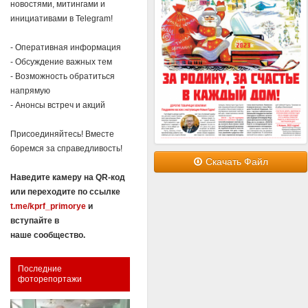
новостями, митингами и
инициативами в Telegram!
- Оперативная информация
- Обсуждение важных тем
- Возможность обратиться
напрямую
- Анонсы встреч и акций
Присоединяйтесь! Вместе
боремся за справедливость!
Скачать Файл
Наведите камеру на QR-код
или переходите по ссылке
t.me/kprf_primorye
и
вступайте в
наше сообщество.
Последние
фоторепортажи