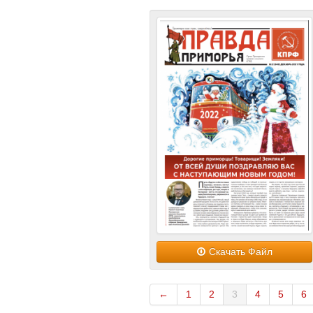
Скачать Файл
←
1
2
3
4
5
6