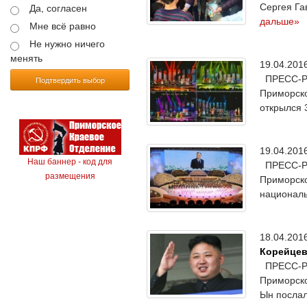
Сергея Га
Да, согласен
дальше»
Мне всё равно
Не нужно ничего
менять
19.04.20
ПРЕСС-РЕЛ
Подтвердить выбор
Приморско
открылся 
19.04.20
Наш баннер - код для
ПРЕСС-РЕЛ
размещения
Приморско
националь
18.04.20
Корейце
ПРЕСС-РЕЛ
Приморско
Ын послал