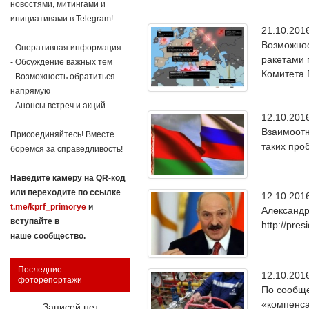
новостями, митингами и
инициативами в Telegram!
21.10.20
Возможное
- Оперативная информация
ракетами 
- Обсуждение важных тем
Комитета 
- Возможность обратиться
напрямую
- Анонсы встреч и акций
12.10.20
Взаимоотн
Присоединяйтесь! Вместе
таких про
боремся за справедливость!
Наведите камеру на QR-код
или переходите по ссылке
12.10.20
t.me/kprf_primorye
и
Александ
вступайте в
http://pre
наше сообщество.
Последние
12.10.20
фоторепортажи
По сообще
«компенса
Записей нет