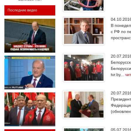
Последние видео
04.10.20
В понедел
с РФ по п
пространст
20.07.20
Белорусск
Белорусси
tvr.by...
чи
20.07.20
Президент
Федерации
(обновлен
05.07.20