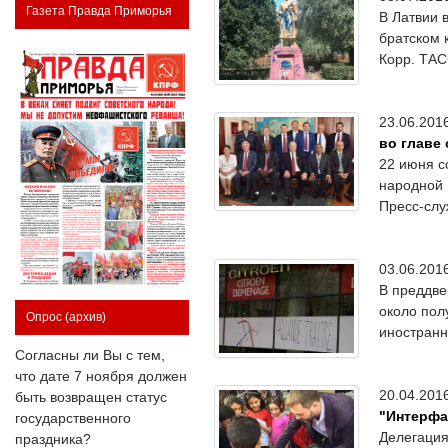
Газета Правда Приморья
В Латвии 
братском 
Корр. ТАС
23.06.20
во главе
22 июня с
народной 
Пресс-слу
03.06.20
В преддве
около пол
Опрос
(архив)
иностранн
Согласны ли Вы с тем,
что дате 7 ноября должен
20.04.20
быть возвращен статус
"Интерфа
государственного
Делегация
праздника?