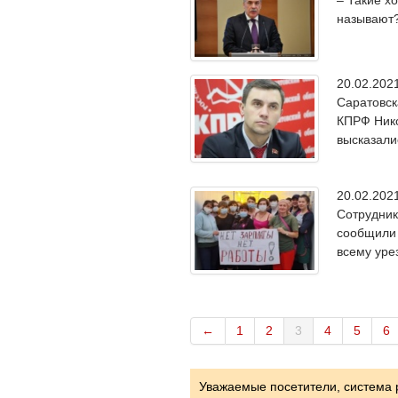
называют?
20.02.20
Саратовск
КПРФ Нико
высказали
20.02.20
Сотрудник
сообщили 
всему уре
←
1
2
3
4
5
6
Уважаемые посетители, система 