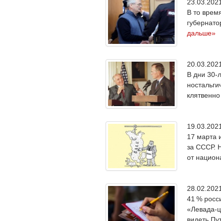
23.03.20
В то врем
губернато
дальше»
20.03.20
В дни 30-
ностальги
клятвенно
19.03.20
17 марта 
за СССР. 
от национ
28.02.20
41 % росс
«Левада-ц
видеть Пу