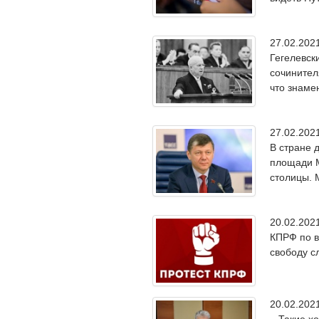
27.02.20
Гегелевск
сочинител
что знаме
27.02.20
В стране 
площади М
столицы. 
20.02.20
КПРФ по в
свободу с
20.02.20
– Такие х