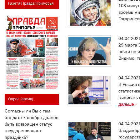
Газета Правда Приморья
108 минут 
восемь ми
Гагаринск
04.04.20
29 марта 
почти не 
Видимо, т
04.04.20
В России 
статистик
выживать 
Опрос
(архив)
дальше»
Согласны ли Вы с тем,
что дате 7 ноября должен
04.04.20
быть возвращен статус
Владимир 
государственного
государст
праздника?