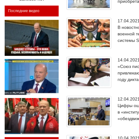
приобрета
Последние видео
17.04.20
В новостн
военной т
системы S
14.04.20
«Союз пис
привлекаю
году дикта
12.04.20
Цифры оше
в «инстит
«обездвиж
10.04.20