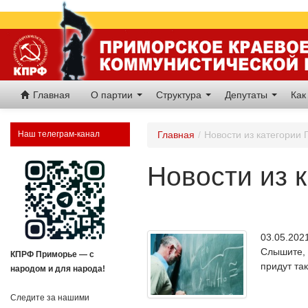
Главная
О партии
Структура
Депутаты
Как
Наш телеграм-канал
Главная
/
Новости из категории 
Новости из к
03.05.20
Слышите, 
КПРФ Приморье — с
придут та
народом и для народа!
Следите за нашими