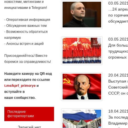
новостями, митингами и
03.05.20
инициативами в Telegram!
…24 апрел
по горячи
- Оперативная информация
обсуждает
- Обсуждение важных тем
- Возможность обратиться
напрямую
03.05.20
- Анонсы встреч и акций
Для больш
трудящихс
Присоединяйтесь! Вместе
огромных 
боремся за справедливость!
Наведите камеру на QR-код
20.04.20
или переходите по ссылке
Выступая 
t.me/kprf_primorye
и
Советский
вступайте в
СССР, он 
наше сообщество.
18.04.20
Последние
фоторепортажи
За послед
Владимир 
Записей нет